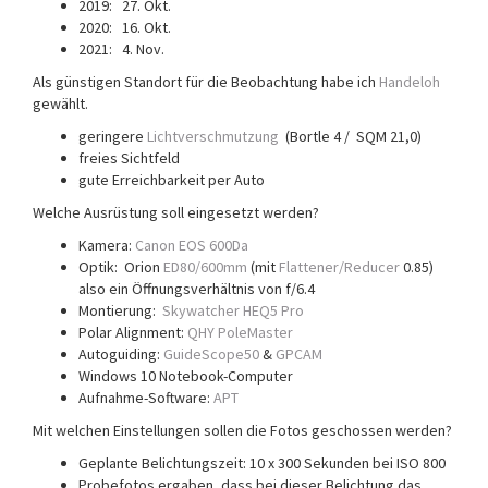
2019: 27. Okt.
2020: 16. Okt.
2021: 4. Nov.
Als günstigen Standort für die Beobachtung habe ich
Handeloh
gewählt.
geringere
Lichtverschmutzung
(Bortle 4 / SQM 21,0)
freies Sichtfeld
gute Erreichbarkeit per Auto
Welche Ausrüstung soll eingesetzt werden?
Kamera:
Canon EOS 600Da
Optik: Orion
ED80/600mm
(mit
Flattener/Reducer
0.85)
also ein Öffnungsverhältnis von f/6.4
Montierung:
Skywatcher HEQ5 Pro
Polar Alignment:
QHY PoleMaster
Autoguiding:
GuideScope50
&
GPCAM
Windows 10 Notebook-Computer
Aufnahme-Software:
APT
Mit welchen Einstellungen sollen die Fotos geschossen werden?
Geplante Belichtungszeit: 10 x 300 Sekunden bei ISO 800
Probefotos ergaben, dass bei dieser Belichtung das