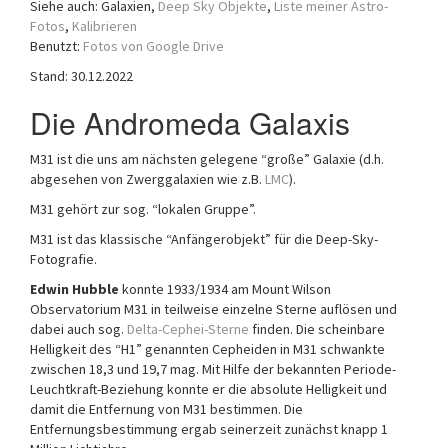
Siehe auch: Galaxien,
Deep Sky Objekte
,
Liste meiner Astro-
a
Fotos
,
Kalibrieren
t
Benutzt:
Fotos von Google Drive
i
Stand: 30.12.2022
o
n
Die Andromeda Galaxis
M31 ist die uns am nächsten gelegene “große” Galaxie (d.h.
abgesehen von Zwerggalaxien wie z.B.
LMC
).
M31 gehört zur sog. “lokalen Gruppe”.
M31 ist das klassische “Anfängerobjekt” für die Deep-Sky-
Fotografie.
Edwin Hubble
konnte 1933/1934 am Mount Wilson
Observatorium M31 in teilweise einzelne Sterne auflösen und
dabei auch sog.
Delta-Cephei-Sterne
finden. Die scheinbare
Helligkeit des “H1” genannten Cepheiden in M31 schwankte
zwischen 18,3 und 19,7 mag. Mit Hilfe der bekannten Periode-
Leuchtkraft-Beziehung konnte er die absolute Helligkeit und
damit die Entfernung von M31 bestimmen. Die
Entfernungsbestimmung ergab seinerzeit zunächst knapp 1