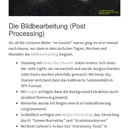
Die Bildbearbeitung (Post
Processing)
Als all die schönen Bilder “im Kasten” waren ging es erst einmal
nach Hause, wo dann in den nächsten Tagen, Wochen und
Monaten die
Bildbearbeitung
begann.
Stacking mit
Deep Sky Stacker
. Dabei erwies sich eines
der zehn Lights als verwackelt und wurde ausgeschieden.
Zehn Darks wurden ebenfalls gemacht. Mit Deep Sky
Stacker entstand dann das kalibrierte Summenbild im
TIFF-Format.
Mit
Regim
erfolgte dann die Background Extraktion (auch
Gradient Removal ganannt).
Weiterhin wurde mit Regim eine B-V-Farbkalibrierung
vorgenommen.
Schließlich erfolgte mit
Adobe Photoshop
das Stretching
durch “Tonwertkorrektur” und “Gradationskurven”.
Mit Noel Carboni’s Action Set “Astronomy Tools” in