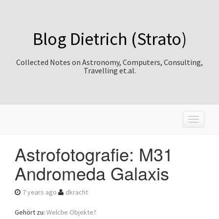
Blog Dietrich (Strato)
Collected Notes on Astronomy, Computers, Consulting,
Travelling et.al.
T
o
g
Astrofotografie: M31
g
l
Andromeda Galaxis
e
n
a
7 years ago
dkracht
v
i
Gehört zu:
Welche Objekte?
g