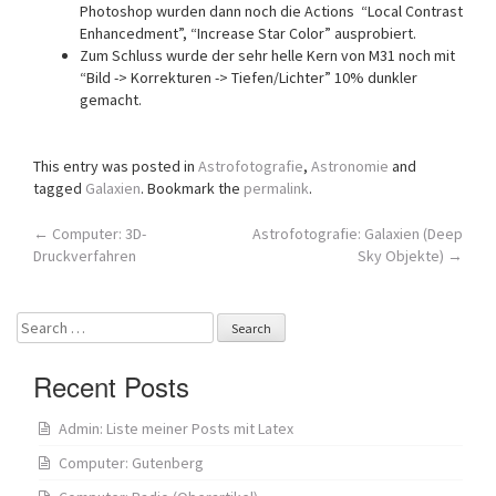
Photoshop wurden dann noch die Actions “Local Contrast
Enhancedment”, “Increase Star Color” ausprobiert.
Zum Schluss wurde der sehr helle Kern von M31 noch mit
“Bild -> Korrekturen -> Tiefen/Lichter” 10% dunkler
gemacht.
This entry was posted in
Astrofotografie
,
Astronomie
and
tagged
Galaxien
. Bookmark the
permalink
.
Post
←
Computer: 3D-
Astrofotografie: Galaxien (Deep
Druckverfahren
Sky Objekte)
→
navigation
Search
for:
Recent Posts
Admin: Liste meiner Posts mit Latex
Computer: Gutenberg