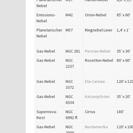
Nebel
Emissions-
M42
Orion-Nebel
85′ x 60′
Nebel
Planetarischer
M57
Ringnebel Leier
1,4′ x 1′
Nebel
Gas-Nebel
NGC 281
Pacman-Nebel
35′ x 30′
Gas-Nebel
NGC
Rosetten-Nebel
80′ x 60′
2237
Gas-Nebel
NGC
Eta-Carinae
120′ x 120
3372
Gas-Nebel
NGC
Katzenpfoten
35′ x 20′
6334
Supernova-
NGC
Cirrus
180′
Rest
6992 ff.
Gas-Nebel
NGC
Nordamerika
120′ x 100
7000