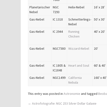
Planetarischer
NGC
Helix-Nebel
16′ x 28′
Nebel
7293
Gas-Nebel
IC 1318
Schmetterlings-
50′ x 30′
Nebel
Gas-Nebel
IC 2944
Running
40′ x 20′
Chicken
Gas-Nebel
NGC7380
Wizzard-Nebel
20′
Gas-Nebel
IC 1805 &
Heart and Soul
60′ & 40′
IC1848
Gas-Nebel
NGC1499
California
160′ x 40′
Nebula
This entry was posted in
Astronomie
and tagged
Beoba
Post
←
Astrofotografie: NGC 253 Silver Dollar Galaxie