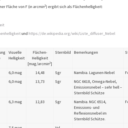
2
ner Fläche von F (in arcmin
) ergibt sich als Flächenhelligkeit:
eit
enhelligkeit
und
https://de.wikipedia.org/wiki/Liste_diffuser_Nebel
ung
Visuelle
Flächen-
Sternbild
Bemerkungen
S
e
Helligkeit
Helligkeit
2
[mag/arcmin
]
6,0 mag
14,48
Sgr
Namibia. Lagunen-Nebel
F
6,0 mag
13,73
Sgr
NGC 6618, Omega-Nebel,
Emissionsnebel – sehr hell –
Sternbild Schütze
6,3 mag
12,83
Sgr
Namibia. NGC 6514,
F
Emissions- und
Reflexionsnebel im
Sternbild Schütze.
7,5 mag
Vul