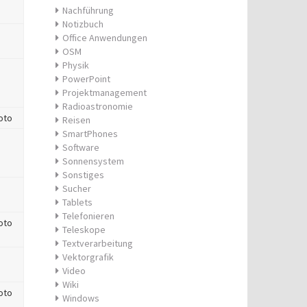
Nachführung
Notizbuch
Office Anwendungen
OSM
Physik
PowerPoint
Projektmanagement
Radioastronomie
oto
Reisen
SmartPhones
Software
Sonnensystem
Sonstiges
Sucher
Tablets
Telefonieren
oto
Teleskope
Textverarbeitung
Vektorgrafik
Video
Wiki
oto
Windows