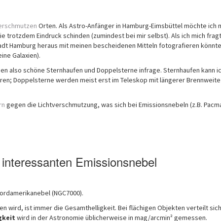
verschmutzen
Orten. Als Astro-Anfänger in Hamburg-Eimsbüttel möchte ich 
 trotzdem Eindruck schinden (zumindest bei mir selbst). Als ich mich frag
adt Hamburg heraus mit meinen bescheidenen Mitteln fotografieren könnte
eine Galaxien).
 also schöne Sternhaufen und Doppelsterne infrage. Sternhaufen kann ic
eren; Doppelsterne werden meist erst im Teleskop mit längerer Brennweite
rn
gegen die Lichtverschmutzung, was sich bei Emissionsnebeln (z.B. Pacm
 interessanten Emissionsnebel
 Nordamerikanebel (NGC7000).
ben wird, ist immer die Gesamthelligkeit. Bei flächigen Objekten verteilt sic
gkeit
wird in der Astronomie üblicherweise in mag/arcmin² gemessen.