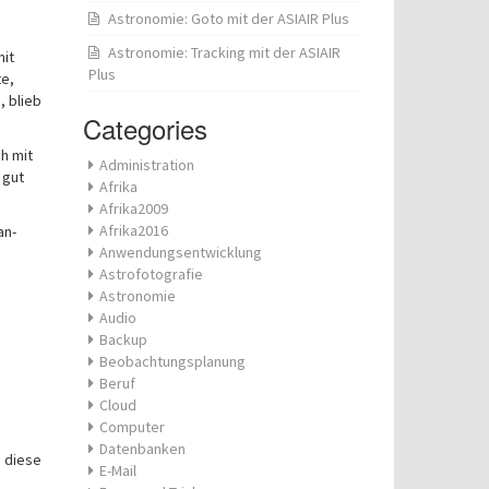
Astronomie: Goto mit der ASIAIR Plus
Astronomie: Tracking mit der ASIAIR
mit
Plus
te,
, blieb
Categories
h mit
Administration
 gut
Afrika
Afrika2009
Afrika2016
an-
Anwendungsentwicklung
Astrofotografie
Astronomie
Audio
Backup
Beobachtungsplanung
Beruf
Cloud
Computer
Datenbanken
h diese
E-Mail