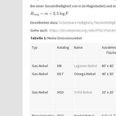
Bei einer Gesamthelligkeit von m (in Magnituden) und ei
=
+
2
,
5
log
B
m
F
m
a
g
Einzelheiten dazu:
Scheinbare Helligkeit
,
Flächenhelligk
Siehe auch:
https://de.wikipedia.org/wiki/Fl%C3%A4ch
Tabelle 1:
Meine Emissionsnebel
Typ
Katalog
Name
Ausdehn
Fläch
Gas-Nebel
M8
Lagunen-Nebel
60′ x 40′
Gas-Nebel
M17
Omega-Nebel
40′ x 30′
Gas-Nebel
M20
Trifid-Nebel
20′ x 20′
Planetarischer
M27
Hantel-Nebel
8,0′ x 5,7′