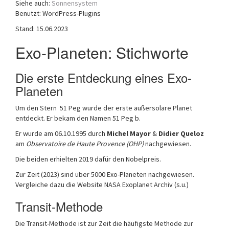
Siehe auch:
Sonnensystem
a
Benutzt: WordPress-Plugins
t
Stand: 15.06.2023
i
o
Exo-Planeten: Stichworte
n
Die erste Entdeckung eines Exo-
Planeten
Um den Stern 51 Peg wurde der erste außersolare Planet
entdeckt. Er bekam den Namen 51 Peg b.
Er wurde am 06.10.1995 durch
Michel Mayor
&
Didier Queloz
am
Observatoire de Haute Provence (OHP)
nachgewiesen.
Die beiden erhielten 2019 dafür den Nobelpreis.
Zur Zeit (2023) sind über 5000 Exo-Planeten nachgewiesen.
Vergleiche dazu die Website NASA Exoplanet Archiv (s.u.)
Transit-Methode
Die Transit-Methode ist zur Zeit die häufigste Methode zur