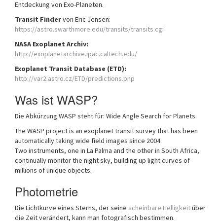
Entdeckung von Exo-Planeten.
Transit Finder
von Eric Jensen:
https://astro.swarthmore.edu/transits/transits.cgi
NASA Exoplanet Archiv:
http://exoplanetarchive.ipac.caltech.edu/
Exoplanet Transit Database (ETD):
http://var2.astro.cz/ETD/predictions.php
Was ist WASP?
Die Abkürzung WASP steht für: Wide Angle Search for Planets.
The WASP project is an exoplanet transit survey that has been
automatically taking wide field images since 2004.
Two instruments, one in La Palma and the other in South Africa,
continually monitor the night sky, building up light curves of
millions of unique objects.
Photometrie
Die Lichtkurve eines Sterns, der seine
scheinbare Helligkeit
über
die Zeit verändert, kann man fotografisch bestimmen.