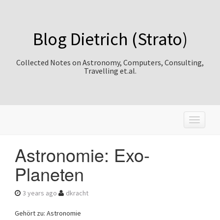
Blog Dietrich (Strato)
Collected Notes on Astronomy, Computers, Consulting,
Travelling et.al.
T
o
g
Astronomie: Exo-
g
l
Planeten
e
n
a
3 years ago
dkracht
v
i
Gehört zu: Astronomie
g