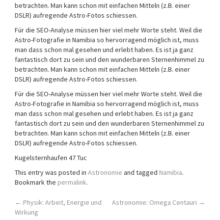
betrachten. Man kann schon mit einfachen Mitteln (z.B. einer
DSLR) aufregende Astro-Fotos schiessen.
Für die SEO-Analyse müssen hier viel mehr Worte steht. Weil die
Astro-Fotografie in Namibia so hervorragend möglich ist, muss
man dass schon mal gesehen und erlebt haben. Es ist ja ganz
fantastisch dort zu sein und den wunderbaren Sternenhimmel zu
betrachten. Man kann schon mit einfachen Mitteln (z.B. einer
DSLR) aufregende Astro-Fotos schiessen.
Für die SEO-Analyse müssen hier viel mehr Worte steht. Weil die
Astro-Fotografie in Namibia so hervorragend möglich ist, muss
man dass schon mal gesehen und erlebt haben. Es ist ja ganz
fantastisch dort zu sein und den wunderbaren Sternenhimmel zu
betrachten. Man kann schon mit einfachen Mitteln (z.B. einer
DSLR) aufregende Astro-Fotos schiessen.
Kugelsternhaufen 47 Tuc
This entry was posted in
Astronomie
and tagged
Namibia
.
Bookmark the
permalink
.
Post
←
Physik: Arbeit, Energie und
Astronomie: Omega Centauri
→
Wirkung