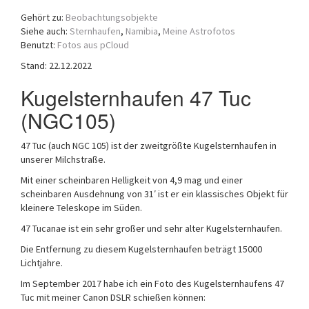
a
Gehört zu:
Beobachtungsobjekte
t
Siehe auch:
Sternhaufen
,
Namibia
,
Meine Astrofotos
i
Benutzt:
Fotos aus pCloud
o
Stand: 22.12.2022
n
Kugelsternhaufen 47 Tuc
(NGC105)
47 Tuc (auch NGC 105) ist der zweitgrößte Kugelsternhaufen in
unserer Milchstraße.
Mit einer scheinbaren Helligkeit von 4,9 mag und einer
scheinbaren Ausdehnung von 31′ ist er ein klassisches Objekt für
kleinere Teleskope im Süden.
47 Tucanae ist ein sehr großer und sehr alter Kugelsternhaufen.
Die Entfernung zu diesem Kugelsternhaufen beträgt 15000
Lichtjahre.
Im September 2017 habe ich ein Foto des Kugelsternhaufens 47
Tuc mit meiner Canon DSLR schießen können: