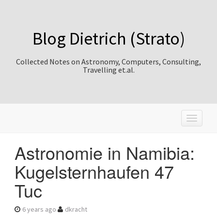
Blog Dietrich (Strato)
Collected Notes on Astronomy, Computers, Consulting,
Travelling et.al.
T
o
g
Astronomie in Namibia:
g
l
Kugelsternhaufen 47
e
n
Tuc
a
v
i
6 years ago
dkracht
g