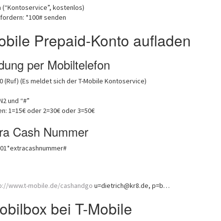
 (“Kontoservice”, kostenlos)
fordern: *100# senden
bile Prepaid-Konto aufladen
dung per Mobiltelefon
0 (Ruf) (Es meldet sich der T-Mobile Kontoservice)
N2 und “#”
en: 1=15€ oder 2=30€ oder 3=50€
xtra Cash Nummer
101*extracashnummer#
p://www.t-mobile.de/cashandgo
u=dietrich@kr8.de, p=b…
bilbox bei T-Mobile