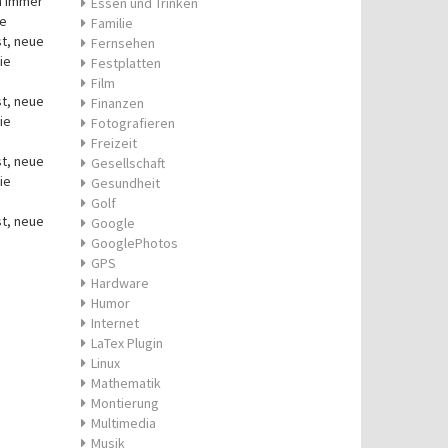
ch immer
Essen und Trinken
ue
Familie
st, neue
Fernsehen
ie
Festplatten
Film
st, neue
Finanzen
ie
Fotografieren
Freizeit
st, neue
Gesellschaft
ie
Gesundheit
Golf
st, neue
Google
GooglePhotos
GPS
Hardware
Humor
Internet
LaTex Plugin
Linux
Mathematik
Montierung
Multimedia
Musik