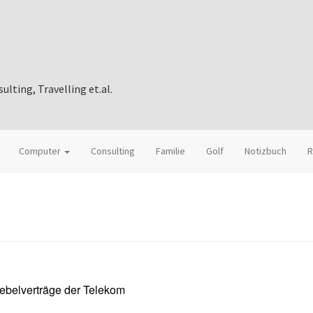
ting, Travelling et.al.
Computer
Consulting
Familie
Golf
Notizbuch
R
nebelverträge der Telekom