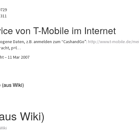
0729
3311
ice von T-Mobile im Internet
ogene Daten, z.B. anmelden zum “CashandGo”:
http://www.t-mobile.de/mei
acht, p=l…
ht – 11 Mar 2007
 (aus Wiki)
(aus Wiki)
Wiki