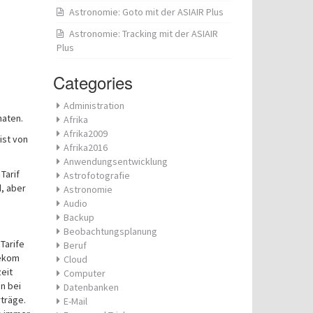
Astronomie: Goto mit der ASIAIR Plus
Astronomie: Tracking mit der ASIAIR
Plus
Categories
Administration
aten.
Afrika
Afrika2009
ist von
Afrika2016
Anwendungsentwicklung
Tarif
Astrofotografie
d, aber
Astronomie
Audio
Backup
Beobachtungsplanung
Tarife
Beruf
lekom
Cloud
eit
Computer
n bei
Datenbanken
träge.
E-Mail