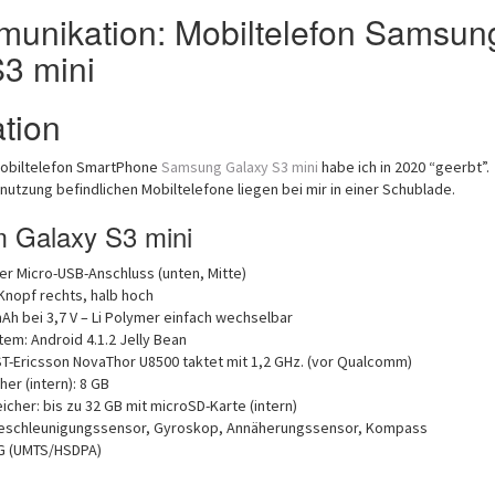
munikation: Mobiltelefon Samsun
3 mini
ation
Mobiltelefon SmartPhone
Samsung Galaxy S3 mini
habe ich in 2020 “geerbt”.
enutzung befindlichen Mobiltelefone liegen bei mir in einer Schublade.
 Galaxy S3 mini
er Micro-USB-Anschluss (unten, Mitte)
Knopf rechts, halb hoch
Ah bei 3,7 V – Li Polymer einfach wechselbar
em: Android 4.1.2 Jelly Bean
T-Ericsson NovaThor U8500 taktet mit 1,2 GHz. (vor Qualcomm)
er (intern): 8 GB
icher: bis zu 32 GB mit microSD-Karte (intern)
eschleunigungssensor, Gyroskop, Annäherungssensor, Kompass
3G (UMTS/HSDPA)