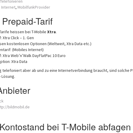
Telefonieren
 Internet
,
MobilfunkProvider
 Prepaid-Tarif
Tarife heissen bei T-Mobile
Xtra
.
: Xtra Click – 1. Gen
rsen kostenlosen Optionen (Weltweit, Xtra Data etc.)
ntarif: (Mobiles Internet)
f: Xtra Web’n’Walk DayFlatPac 10 Euro
ption: Xtra Data
telefoniert aber ab und zu eine Internetverbindung braucht, sind solche P
e Lösung.
nbieter
ick
tp://bildmobil.de
Kontostand bei T-Mobile abfagen