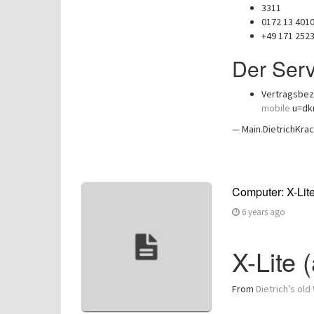
3311
0172 13 401
+49 171 252
Der Serv
Vertragsbez
mobile
u=dkr
— Main.DietrichKrac
Computer: X-Lite
6 years ago
X-Lite 
From
Dietrich’s old 