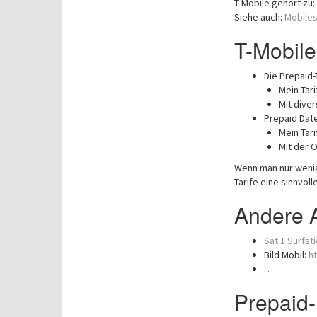
T-Mobile gehört zu:
Siehe auch:
Mobiles
T-Mobile
Die Prepaid-
Mein Tarif
Mit dive
Prepaid Date
Mein Tari
Mit der O
Wenn man nur wenig 
Tarife eine sinnvoll
Andere A
Sat.1 Surfst
Bild Mobil:
ht
…
Prepaid-