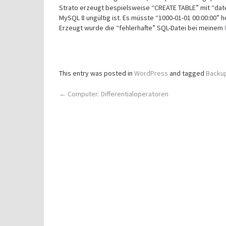
Strato erzeugt bespielsweise “CREATE TABLE” mit “date
MySQL 8 ungültig ist. Es müsste “1000-01-01 00:00:00” h
Erzeugt wurde die “fehlerhafte” SQL-Datei bei meinem
This entry was posted in
WordPress
and tagged
Backu
Post
←
Computer: Differentialoperatoren
navigation