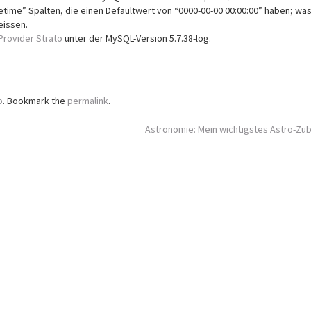
time” Spalten, die einen Defaultwert von “0000-00-00 00:00:00” haben; was
eissen.
Provider Strato
unter der MySQL-Version 5.7.38-log.
p
. Bookmark the
permalink
.
Astronomie: Mein wichtigstes Astro-Zu