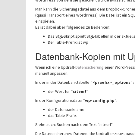
WordPress von dem sie gesichert wurde (klassisches 
Man kann die Sicherungsdatei aus dem Dropbox-Ordner 
(quasi Transport eines WordPress). Die Datei ist ein SQL
einspielen.
Es ist dabei aber folgendes zu Bedenken:
Das SQL-Skript spielt SQL-Tabellen in der aktuel
Der Table-Prefix ist wp_
Datenbank-Kopien mit Up
Wenn ich eine Updraft-
Datensicherung
einer WordPress-I
manuell anpassen:
In der in der Datenbanktabelle
“<praefix>_options”:
der Wert für
“siteurl”
In der Konfigurationsdatei “
wp-config.php
“:
der Datenbankname
das Table-Präfix
Siehe auch: Suchen nach dem Text “siteurl”
Die Datensicherungs-Dateien, die Updraft erzeugt pass