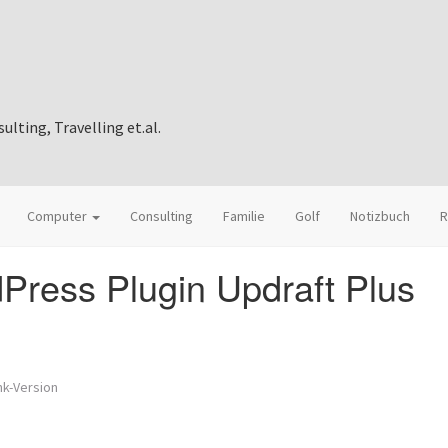
ting, Travelling et.al.
Computer
Consulting
Familie
Golf
Notizbuch
R
ress Plugin Updraft Plus
k-Version