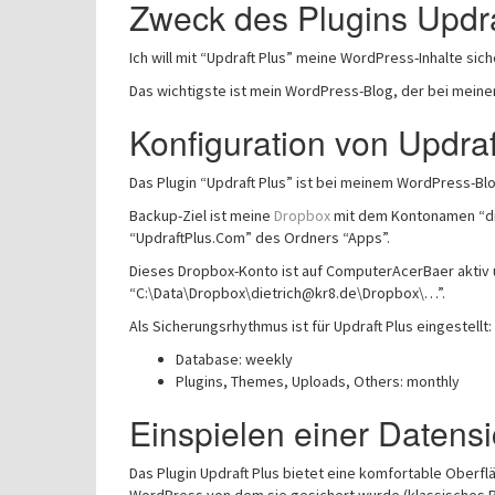
Zweck des Plugins Updra
Ich will mit “Updraft Plus” meine WordPress-Inhalte sich
Das wichtigste ist mein WordPress-Blog, der bei meine
Konfiguration von Updraf
Das Plugin “Updraft Plus” ist bei meinem WordPress-Blog 
Backup-Ziel ist meine
Dropbox
mit dem Kontonamen “die
“UpdraftPlus.Com” des Ordners “Apps”.
Dieses Dropbox-Konto ist auf ComputerAcerBaer aktiv u
“C:\Data\Dropbox\dietrich@kr8.de\Dropbox\…”.
Als Sicherungsrhythmus ist für Updraft Plus eingestellt:
Database: weekly
Plugins, Themes, Uploads, Others: monthly
Einspielen einer Datens
Das Plugin Updraft Plus bietet eine komfortable Oberfl