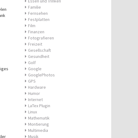
Essen und Trinken
Familie
elen
Fernsehen
ank
Festplatten
Film
Finanzen
Fotografieren
Freizeit
Gesellschaft
Gesundheit
Golf
iniges
Google
GooglePhotos
GPS
Hardware
Humor
Internet
LaTex Plugin
Linux
Mathematik
Montierung
Multimedia
ider
Musik