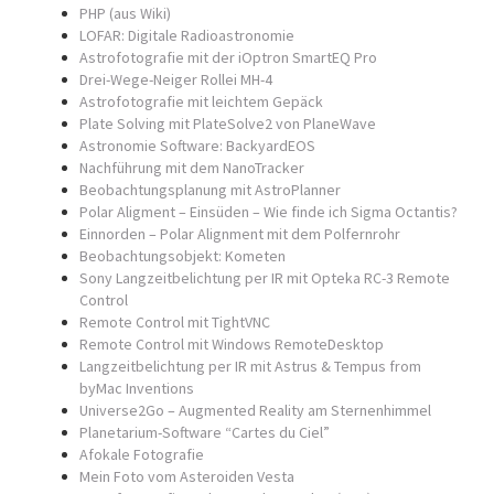
PHP (aus Wiki)
LOFAR: Digitale Radioastronomie
Astrofotografie mit der iOptron SmartEQ Pro
Drei-Wege-Neiger Rollei MH-4
Astrofotografie mit leichtem Gepäck
Plate Solving mit PlateSolve2 von PlaneWave
Astronomie Software: BackyardEOS
Nachführung mit dem NanoTracker
Beobachtungsplanung mit AstroPlanner
Polar Aligment – Einsüden – Wie finde ich Sigma Octantis?
Einnorden – Polar Alignment mit dem Polfernrohr
Beobachtungsobjekt: Kometen
Sony Langzeitbelichtung per IR mit Opteka RC-3 Remote
Control
Remote Control mit TightVNC
Remote Control mit Windows RemoteDesktop
Langzeitbelichtung per IR mit Astrus & Tempus from
byMac Inventions
Universe2Go – Augmented Reality am Sternenhimmel
Planetarium-Software “Cartes du Ciel”
Afokale Fotografie
Mein Foto vom Asteroiden Vesta