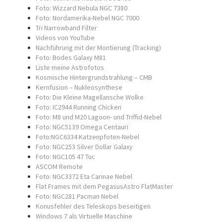
Foto: Wizzard Nebula NGC 7380
Foto: Nordamerika-Nebel NGC 7000
Tri Narrowband Filter
Videos von YouTube
Nachführung mit der Montierung (Tracking)
Foto: Bodes Galaxy M81
Liste meine Astrofotos
Kosmische Hintergrundstrahlung – CMB
Kernfusion – Nukleosynthese
Foto: Die Kleine Magellansche Wolke
Foto: IC2944 Running Chicken
Foto: M8 und M20 Lagoon- und Triffid-Nebel
Foto: NGC5139 Omega Centauri
Foto:NGC6334 Katzenpfoten-Nebel
Foto: NGC253 Silver Dollar Galaxy
Foto: NGC105 47 Tuc
ASCOM Remote
Foto: NGC3372 Eta Carinae Nebel
Flat Frames mit dem PegasusAstro FlatMaster
Foto: NGC281 Pacman Nebel
Konusfehler des Teleskops beseitigen
Windows 7 als Virtuelle Maschine