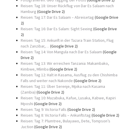
Fotografieren: Geo Tagging der Fotos
(Google Drive 2)
Reisen: Tag 18: Unser Rückflug von Dar Es Salaam nach
Hamburg
(Google Drive 2)
Reisen: Tag 17: Dar Es Salaam – Abreisetag
(Google Drive
2)
Reisen: Tag 16: Dar Es Salam: Sight Seeing
(Google Drive
2)
Reisen: Tag 15: Ankunft in der Tazara Train Station, Flug
nach Zanzibar,…
(Google Drive 2)
Reisen: Tag 14: Von Mangula nach Dar Es Salaam
(Google
Drive 2)
Reisen: Tag 13: Wir erreichen Tanzania: Makambako,
Kimbwe, Mlimba
(Google Drive 2)
Reisen: Tag 12: Halt in Kasama, Ausflug zu den Chishimba
Falls und weiter nach Nakonde
(Google Drive 2)
Reisen: Tag 11: Über Serenje, Mpika nach Kasama
(Zambia)
(Google Drive 2)
Reisen: Tag 10: Mazabuka, Kafue, Lusaka, Kabwe, Kapiri
Mposhi
(Google Drive 2)
Reisen: Tag 9: Victoria Falls
(Google Drive 2)
Reisen: Tag 8: Victoria Falls – Ankunftstag
(Google Drive 2)
Reisen: Tag 7: Plumtree, Bulayawo, Dete, Tompson’s
Juction
(Google Drive 2)