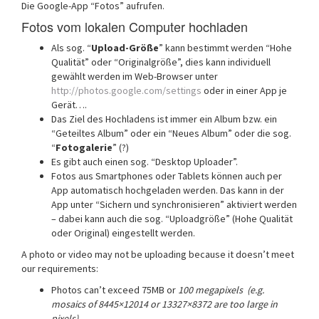
Die Google-App “Fotos” aufrufen.
Fotos vom lokalen Computer hochladen
Als sog. “
Upload-Größe
” kann bestimmt werden “Hohe
Qualität” oder “Originalgröße”, dies kann individuell
gewählt werden im Web-Browser unter
http://photos.google.com/settings
oder in einer App je
Gerät….
Das Ziel des Hochladens ist immer ein Album bzw. ein
“Geteiltes Album” oder ein “Neues Album” oder die sog.
“
Fotogalerie
” (?)
Es gibt auch einen sog. “Desktop Uploader”.
Fotos aus Smartphones oder Tablets können auch per
App automatisch hochgeladen werden. Das kann in der
App unter “Sichern und synchronisieren” aktiviert werden
– dabei kann auch die sog. “Uploadgröße” (Hohe Qualität
oder Original) eingestellt werden.
A photo or video may not be uploading because it doesn’t meet
our requirements:
Photos can’t exceed 75MB or
100 megapixels (e.g.
mosaics of 8445×12014 or 13327×8372 are too large in
pixels)