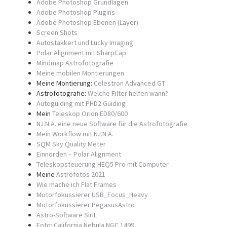
Adobe Photoshop Grundlagen
Adobe Photoshop Plugins
Adobe Photoshop Ebenen (Layer)
Screen Shots
Autostakkert und Lucky Imaging
Polar Alignment mit SharpCap
Mindmap Astrofotografie
Meine mobilen Montierungen
Meine Montierung:
Celestron Advanced GT
Astrofotografie:
Welche Filter helfen wann?
Autoguiding mit PHD2 Guiding
Mein
Teleskop Orion ED80/600
N.I.N.A. eine neue Software für die Astrofotografie
Mein Workflow mit N.I.N.A.
SQM Sky Quality Meter
Einnorden – Polar Alignment
Teleskopsteuerung HEQ5 Pro mit Computer
Meine
Astrofotos 2021
Wie mache ich Flat Frames
Motorfokussierer USB_Focus_Heavy
Motorfokussierer PegasusAstro
Astro-Software SiriL
Foto: California Nebula NGC 1499