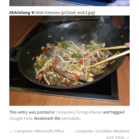
Abbildung 9:
Wok-Gemüse (pCloud: wok3.jpg)
This entry was posted in
Computer
,
Fotografieren
and tagged
Google Foto
. Bookmark the
permalink
.
Post
←
Computer: Microsoft Office
Computer: Erstellen Windows
Live-Stick
→