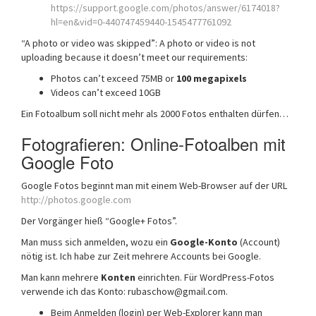
https://support.google.com/photos/answer/6174018?
hl=en&vid=0-440747459440-1545477761092
“A photo or video was skipped”: A photo or video is not
uploading because it doesn’t meet our requirements:
Photos can’t exceed 75MB or
100 megapixels
Videos can’t exceed 10GB
Ein Fotoalbum soll nicht mehr als 2000 Fotos enthalten dürfen…
Fotografieren: Online-Fotoalben mit
Google Foto
Google Fotos beginnt man mit einem Web-Browser auf der URL
http://photos.google.com
Der Vorgänger hieß “Google+ Fotos”.
Man muss sich anmelden, wozu ein
Google-Konto
(Account)
nötig ist. Ich habe zur Zeit mehrere Accounts bei Google.
Man kann mehrere
Konten
einrichten. Für WordPress-Fotos
verwende ich das Konto: rubaschow@gmail.com.
Beim Anmelden (login) per Web-Explorer kann man