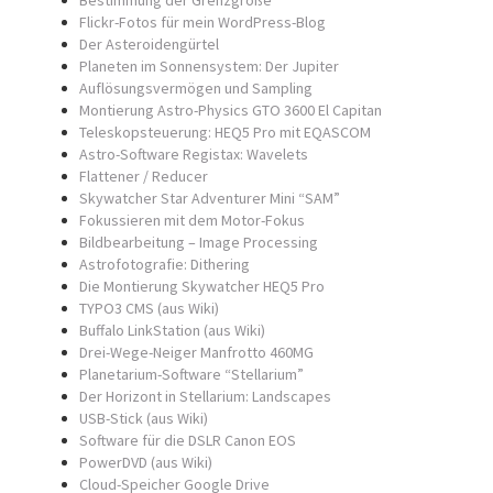
Bestimmung der Grenzgröße
Flickr-Fotos für mein WordPress-Blog
Der Asteroidengürtel
Planeten im Sonnensystem: Der Jupiter
Auflösungsvermögen und Sampling
Montierung Astro-Physics GTO 3600 El Capitan
Teleskopsteuerung: HEQ5 Pro mit EQASCOM
Astro-Software Registax: Wavelets
Flattener / Reducer
Skywatcher Star Adventurer Mini “SAM”
Fokussieren mit dem Motor-Fokus
Bildbearbeitung – Image Processing
Astrofotografie: Dithering
Die Montierung Skywatcher HEQ5 Pro
TYPO3 CMS (aus Wiki)
Buffalo LinkStation (aus Wiki)
Drei-Wege-Neiger Manfrotto 460MG
Planetarium-Software “Stellarium”
Der Horizont in Stellarium: Landscapes
USB-Stick (aus Wiki)
Software für die DSLR Canon EOS
PowerDVD (aus Wiki)
Cloud-Speicher Google Drive