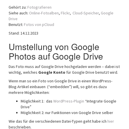
a
Gehört zu:
Fotografieren
t
Siehe auch:
Online-Fotoalben
,
Flickr
,
Cloud-Speicher
,
Google
i
Drive
o
Benutzt:
Fotos von pCloud
n
Stand: 14.12.2023
Umstellung von Google
Photos auf Google Drive
Das Foto muss auf Google Drive hochgeladen werden – dabei ist
wichtig, welches
Google Konto
für Google Drive benutzt wird.
Wenn man so ein Foto von Google Drive in einen WordPress-
Blog-Artikel einbauen (“embedden”) will, so gibt es dazu
mehrere Möglichkeiten:
Möglichkeit 1: das
WordPress-Plugin
“Integrate Google
Drive”
Möglichkeit 2: nur Funktionen von Google Drive selber
Wie das für die verschiedenen Datei-Typen geht habe ich
hier
beschrieben.