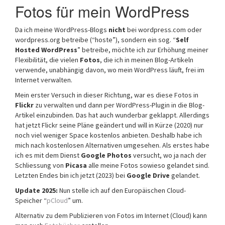
Fotos für mein WordPress
Da ich meine WordPress-Blogs
nicht
bei wordpress.com oder
wordpress.org betreibe (“hoste”), sondern ein sog. “
Self
Hosted WordPress
” betreibe, möchte ich zur Erhöhung meiner
Flexibilität, die vielen
Fotos
, die ich in meinen Blog-Artikeln
verwende, unabhängig davon, wo mein WordPress läuft, frei im
Internet verwalten.
Mein erster Versuch in dieser Richtung, war es diese Fotos in
Flickr
zu verwalten und dann per WordPress-Plugin in die Blog-
Artikel einzubinden. Das hat auch wunderbar geklappt. Allerdings
hat jetzt Flickr seine Pläne geändert und will in Kürze (2020) nur
noch viel weniger Space kostenlos anbieten. Deshalb habe ich
mich nach kostenlosen Alternativen umgesehen. Als erstes habe
ich es mit dem Dienst
Google Photos
versucht, wo ja nach der
Schliessung von
Picasa
alle meine Fotos sowieso gelandet sind.
Letzten Endes bin ich jetzt (2023) bei
Google Drive
gelandet.
Update 2025:
Nun stelle ich auf den Europäischen Cloud-
Speicher “
pCloud
” um.
Alternativ zu dem Publizieren von Fotos im Internet (Cloud) kann