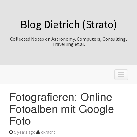
Blog Dietrich (Strato)
Collected Notes on Astronomy, Computers, Consulting,
Travelling et.al.
T
o
g
Fotografieren: Online-
g
l
Fotoalben mit Google
e
n
Foto
a
v
i
9 years ago
dkracht
g