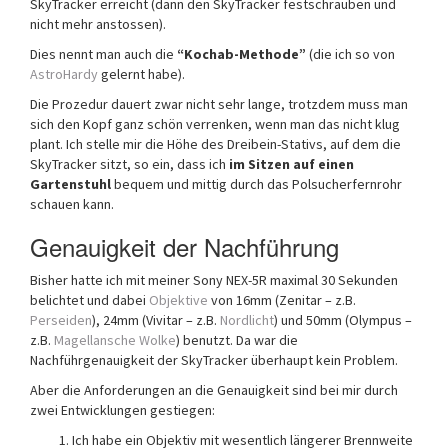
SkyTracker erreicht (dann den SkyTracker festschrauben und
nicht mehr anstossen).
Dies nennt man auch die
“Kochab-Methode”
(die ich so von
AstroHardy
gelernt habe).
Die Prozedur dauert zwar nicht sehr lange, trotzdem muss man
sich den Kopf ganz schön verrenken, wenn man das nicht klug
plant. Ich stelle mir die Höhe des Dreibein-Stativs, auf dem die
SkyTracker sitzt, so ein, dass ich
im Sitzen auf einen
Gartenstuhl
bequem und mittig durch das Polsucherfernrohr
schauen kann.
Genauigkeit der Nachführung
Bisher hatte ich mit meiner Sony NEX-5R maximal 30 Sekunden
belichtet und dabei
Objektive
von 16mm (Zenitar – z.B.
Perseiden
), 24mm (Vivitar – z.B.
Nordlicht
) und 50mm (Olympus –
z.B.
Magellansche Wolke
) benutzt. Da war die
Nachführgenauigkeit der SkyTracker überhaupt kein Problem.
Aber die Anforderungen an die Genauigkeit sind bei mir durch
zwei Entwicklungen gestiegen:
Ich habe ein Objektiv mit wesentlich längerer Brennweite