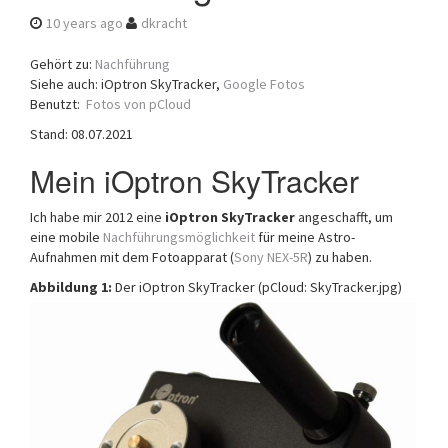
a
10 years ago
dkracht
t
i
Gehört zu:
Nachführung
o
Siehe auch: iOptron SkyTracker,
Google Fotos
n
Benutzt:
Fotos von pCloud
Stand: 08.07.2021
Mein iOptron SkyTracker
Ich habe mir 2012 eine
iOptron SkyTracker
angeschafft, um
eine mobile
Nachführungsmöglichkeit
für meine Astro-
Aufnahmen mit dem Fotoapparat (
Sony NEX-5R
) zu haben.
Abbildung 1:
Der iOptron SkyTracker (pCloud: SkyTracker.jpg)