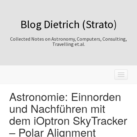
Blog Dietrich (Strato)
Collected Notes on Astronomy, Computers, Consulting,
Travelling et.al.
T
o
g
Astronomie: Einnorden
g
l
und Nachführen mit
e
n
dem iOptron SkyTracker
a
v
– Polar Alignment
i
g