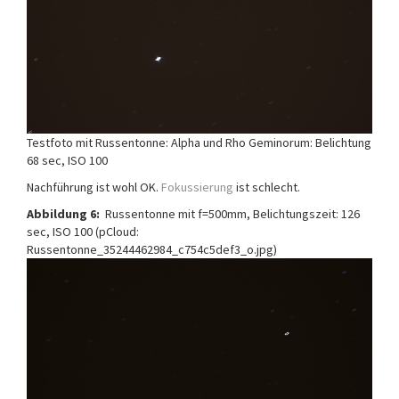
Testfoto mit Russentonne: Alpha und Rho Geminorum: Belichtung
68 sec, ISO 100
Nachführung ist wohl OK.
Fokussierung
ist schlecht.
Abbildung 6:
Russentonne mit f=500mm, Belichtungszeit: 126
sec, ISO 100 (pCloud:
Russentonne_35244462984_c754c5def3_o.jpg)