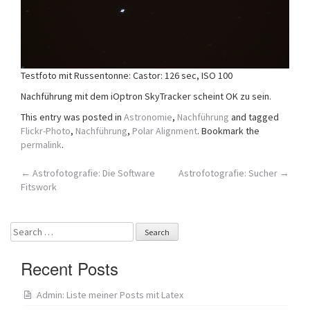
Testfoto mit Russentonne: Castor: 126 sec, ISO 100
Nachführung mit dem iOptron SkyTracker scheint OK zu sein.
This entry was posted in
Astronomie
,
Nachführung
and tagged
Flickr-Photo
,
Nachführung
,
Polar Alignment
. Bookmark the
permalink
.
Post
←
Astrofotografie: Die Software
Astrofotografie: Sucher
→
Fitswork
navigation
Search
for:
Recent Posts
Admin: Liste meiner Posts mit Latex