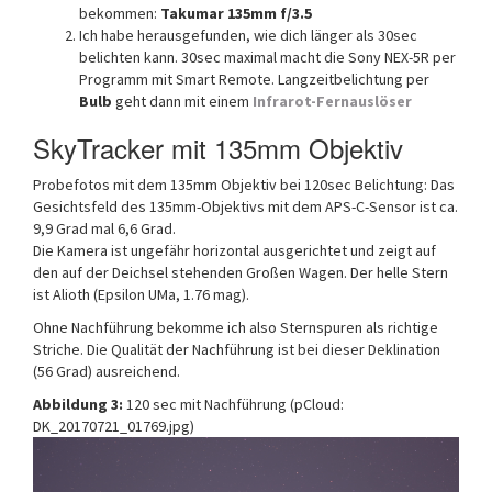
bekommen:
Takumar 135mm f/3.5
Ich habe herausgefunden, wie dich länger als 30sec
belichten kann. 30sec maximal macht die Sony NEX-5R per
Programm mit Smart Remote. Langzeitbelichtung per
Bulb
geht dann mit einem
Infrarot-Fernauslöser
SkyTracker mit 135mm Objektiv
Probefotos mit dem 135mm Objektiv bei 120sec Belichtung: Das
Gesichtsfeld des 135mm-Objektivs mit dem APS-C-Sensor ist ca.
9,9 Grad mal 6,6 Grad.
Die Kamera ist ungefähr horizontal ausgerichtet und zeigt auf
den auf der Deichsel stehenden Großen Wagen. Der helle Stern
ist Alioth (Epsilon UMa, 1.76 mag).
Ohne Nachführung bekomme ich also Sternspuren als richtige
Striche. Die Qualität der Nachführung ist bei dieser Deklination
(56 Grad) ausreichend.
Abbildung 3:
120 sec mit Nachführung (pCloud:
DK_20170721_01769.jpg)