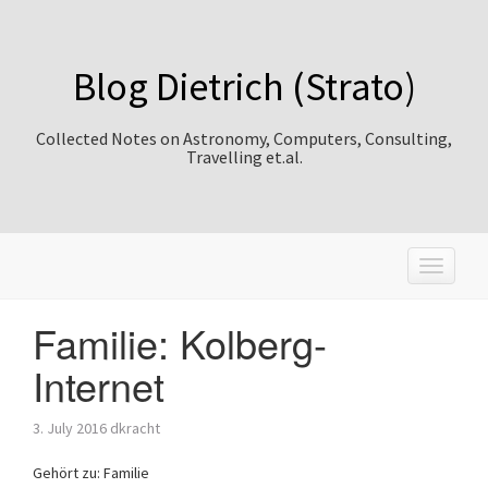
Blog Dietrich (Strato)
Collected Notes on Astronomy, Computers, Consulting,
Travelling et.al.
T
o
g
Familie: Kolberg-
g
l
Internet
e
n
a
3. July 2016
dkracht
v
i
Gehört zu: Familie
g