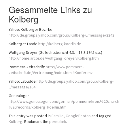
a
Gesammelte Links zu
t
Kolberg
i
o
n
Yahoo: Kolberger Bezirke
http://de.groups.yahoo.com/group/Kolberg-L/message/2242
Kolberger Lande
http://kolberg-koerlin.de
Wolfgang Dreyer (Gefechtsbericht 4.3. – 18.3.1945 u.a.)
http://home.arcor.de/wolfgang_dreyer/Kolberg.htm
Pommern-Zeitschrift:
http://www.pommern-
zeitschrift.de/Vertreibung/index.html#Konferenz
Yahoo: Labudde
http://de.groups.yahoo.com/group/Kolberg-
L/message/164
Genealoger
http://www.genealoger.com/german/pommern/kreis%20church
%20records/kolberg_koerlin.htm
This entry was posted in
Familie
,
GooglePhotos
and tagged
Kolberg
. Bookmark the
permalink
.