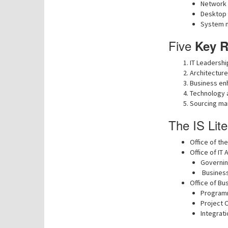
Network 
Desktop
System 
Five
Key R
IT Leadershi
Architectur
Business e
Technology
Sourcing m
The IS Lit
Office of th
Office of IT 
Governing
Business
Office of Bu
Program
Project O
Integrati