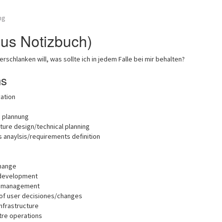
ng
(aus Notizbuch)
rschlanken will, was sollte ich in jedem Falle bei mir behalten?
ns
vation
c plannung
ture design/technical planning
 anaylsis/requirements definition
Change
development
 management
of user decisiones/changes
nfrastructure
tre operations