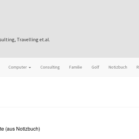
ting, Travelling et.al.
Computer
Consulting
Familie
Golf
Notizbuch
R
ite (aus Notizbuch)