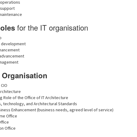
operations
 support
maintenance
for the IT organisation
oles
p
e development
nhancement
 advancement
anagement
e
Organisation
e CIO
Architecture
 Role of the Office of IT Architecture
, technology, and Architectural Standards
siness Enhancement (business needs, agreed level of service)
me Office
ffice
on Office