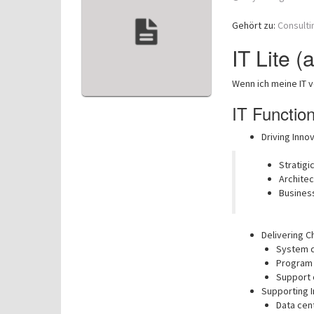
Gehört zu:
Consulti
IT Lite 
Wenn ich meine IT ve
IT Functio
Driving Inno
Stratigi
Architec
Business
Delivering 
System 
Program
Support 
Supporting I
Data cen