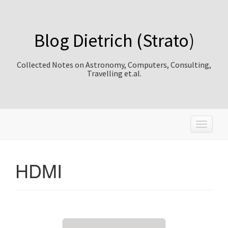
Blog Dietrich (Strato)
Collected Notes on Astronomy, Computers, Consulting,
Travelling et.al.
T
o
g
g
HDMI
l
e
n
a
v
i
g