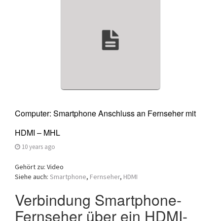
a
t
i
o
n
Computer: Smartphone Anschluss an Fernseher mit
HDMI – MHL
10 years ago
Gehört zu: Video
Siehe auch:
Smartphone
,
Fernseher
,
HDMI
Verbindung Smartphone-
Fernseher über ein HDMI-