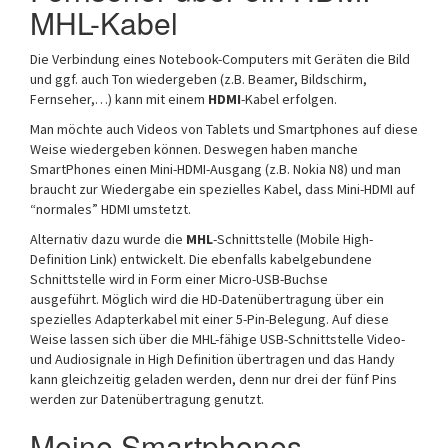
MHL-Kabel
Die Verbindung eines Notebook-Computers mit Geräten die Bild
und ggf. auch Ton wiedergeben (z.B. Beamer, Bildschirm,
Fernseher,…) kann mit einem
HDMI
-Kabel erfolgen.
Man möchte auch Videos von Tablets und Smartphones auf diese
Weise wiedergeben können. Deswegen haben manche
SmartPhones einen Mini-HDMI-Ausgang (z.B. Nokia N8) und man
braucht zur Wiedergabe ein spezielles Kabel, dass Mini-HDMI auf
“normales” HDMI umstetzt.
Alternativ dazu wurde die
MHL
-Schnittstelle (Mobile High-
Definition Link) entwickelt. Die ebenfalls kabelgebundene
Schnittstelle wird in Form einer Micro-USB-Buchse
ausgeführt. Möglich wird die HD-Datenübertragung über ein
spezielles Adapterkabel mit einer 5-Pin-Belegung. Auf diese
Weise lassen sich über die MHL-fähige USB-Schnittstelle Video-
und Audiosignale in High Definition übertragen und das Handy
kann gleichzeitig geladen werden, denn nur drei der fünf Pins
werden zur Datenübertragung genutzt.
Meine Smartphones