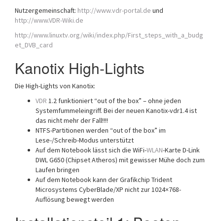
Nutzergemeinschaft:
http://www.vdr-portal.de
und
http://www.VDR-Wiki.de
http://www.linuxtv.org/wiki/index.php/First_steps_with_a_budg
et_DVB_card
Kanotix High-Lights
Die High-Lights von Kanotix:
VDR
1.2 funktioniert “out of the box” – ohne jeden
Systemfummeleingriff. Bei der neuen Kanotix-vdr1.4 ist
das nicht mehr der Fall!!!!
NTFS-Partitionen werden “out of the box” im
Lese-/Schreib-Modus unterstützt
Auf dem Notebook lässt sich die WiFi-
WLAN
-Karte D-Link
DWL G650 (Chipset Atheros) mit gewisser Mühe doch zum
Laufen bringen
Auf dem Notebook kann der Grafikchip Trident
Microsystems CyberBlade/XP nicht zur 1024×768-
Auflösung bewegt werden