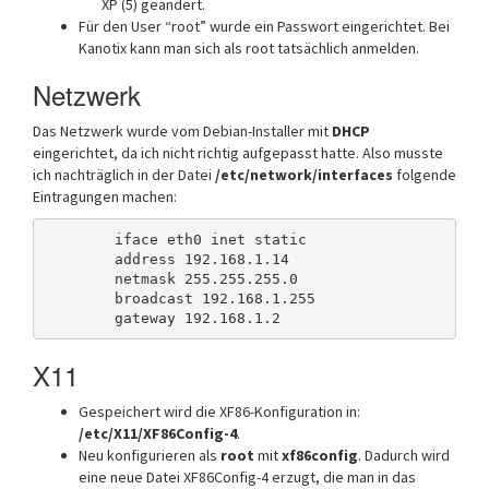
XP (5) geändert.
Für den User “root” wurde ein Passwort eingerichtet. Bei
Kanotix kann man sich als root tatsächlich anmelden.
Netzwerk
Das Netzwerk wurde vom Debian-Installer mit
DHCP
eingerichtet, da ich nicht richtig aufgepasst hatte. Also musste
ich nachträglich in der Datei
/etc/network/interfaces
folgende
Eintragungen machen:
	iface eth0 inet static

	address 192.168.1.14

	netmask 255.255.255.0

	broadcast 192.168.1.255

X11
Gespeichert wird die XF86-Konfiguration in:
/etc/X11/XF86Config-4
.
Neu konfigurieren als
root
mit
xf86config
. Dadurch wird
eine neue Datei XF86Config-4 erzugt, die man in das