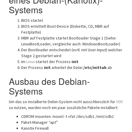
Systems
BIOS startet
BIOS ermittelt Boot-Device (Diskette, CD, MBR auf
Festplatte)
MBR auf Festplatte startet Bootloader Stage 1 (Siehe:
LinuxBootLoader, vergleiche auch: WindowsBootLoader)
Der Bootloader entscheidet (evtl. mit User-Input) welcher
Stage 2 gestartet wird
Im
Linux
startet der Prozess
init
Der Prozess
init
arbeitet die Datei
/etc/inittab
ab
Ausbau des Debian-
Systems
Um das so installierte Debin-System nicht ausschliesslich für
VDR
zu nutzen, wurden noch ein paar zusätzliche Pakete installiert:
CDROM mounten: mount -t vfat /dev/sdb1 /mnt/sdb1
Paket-Manager “apt”
Kanotix Firewall