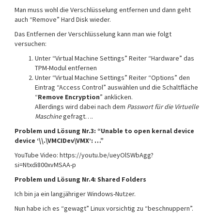
Man muss wohl die Verschlüsselung entfernen und dann geht
auch “Remove” Hard Disk wieder.
Das Entfernen der Verschlüsselung kann man wie folgt
versuchen:
Unter “Virtual Machine Settings” Reiter “Hardware” das
TPM-Modul entfernen
Unter “Virtual Machine Settings” Reiter “Options” den
Eintrag “Access Control” auswählen und die Schaltfläche
“
Remove Encryption
” anklicken.
Allerdings wird dabei nach dem
Passwort für die Virtuelle
Maschine
gefragt….
Problem und Lösung Nr.3: “Unable to open kernal device
device ‘\\.\VMCIDev\VMX’:
…”
YouTube Video: https://youtu.be/ueyOlSWbAgg?
si=Ntxdi800xvMSAA-p
Problem und Lösung Nr.4: Shared Folders
Ich bin ja ein langjähriger Windows-Nutzer.
Nun habe ich es “gewagt” Linux vorsichtig zu “beschnuppern”.