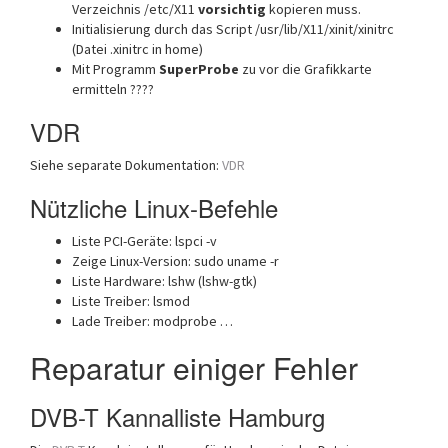
Verzeichnis /etc/X11
vorsichtig
kopieren muss.
Initialisierung durch das Script /usr/lib/X11/xinit/xinitrc
(Datei .xinitrc in home)
Mit Programm
SuperProbe
zu vor die Grafikkarte
ermitteln ????
VDR
Siehe separate Dokumentation:
VDR
Nützliche Linux-Befehle
Liste PCI-Geräte: lspci -v
Zeige Linux-Version: sudo uname -r
Liste Hardware: lshw (lshw-gtk)
Liste Treiber: lsmod
Lade Treiber: modprobe …
Reparatur einiger Fehler
DVB-T Kannalliste Hamburg