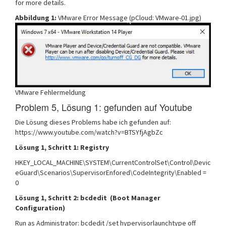
for more details.
Abbildung 1:
VMware Error Message (pCloud: VMware-01.jpg)
VMware Fehlermeldung
Problem 5, Lösung 1: gefunden auf Youtube
Die Lösung dieses Problems habe ich gefunden auf:
https://www.youtube.com/watch?v=BTSYfjAgbZc
Lösung 1, Schritt 1: Registry
HKEY_LOCAL_MACHINE\SYSTEM\CurrentControlSet\Control\Devic
eGuard\Scenarios\SupervisorEnfored\CodeIntegrity\Enabled =
0
Lösung 1, Schritt 2: bcdedit (Boot Manager
Configuration)
Run as Administrator: bcdedit /set hypervisorlaunchtype off