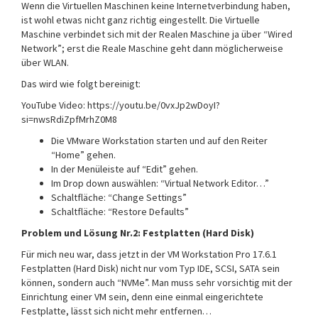
Wenn die Virtuellen Maschinen keine Internetverbindung haben,
ist wohl etwas nicht ganz richtig eingestellt. Die Virtuelle
Maschine verbindet sich mit der Realen Maschine ja über “Wired
Network”; erst die Reale Maschine geht dann möglicherweise
über WLAN.
Das wird wie folgt bereinigt:
YouTube Video: https://youtu.be/0vxJp2wDoyI?
si=nwsRdiZpfMrhZ0M8
Die VMware Workstation starten und auf den Reiter
“Home” gehen.
In der Menüleiste auf “Edit” gehen.
Im Drop down auswählen: “Virtual Network Editor…”
Schaltfläche: “Change Settings”
Schaltfläche: “Restore Defaults”
Problem und Lösung Nr.2: Festplatten (Hard Disk)
Für mich neu war, dass jetzt in der VM Workstation Pro 17.6.1
Festplatten (Hard Disk) nicht nur vom Typ IDE, SCSI, SATA sein
können, sondern auch “NVMe”. Man muss sehr vorsichtig mit der
Einrichtung einer VM sein, denn eine einmal eingerichtete
Festplatte, lässt sich nicht mehr entfernen…