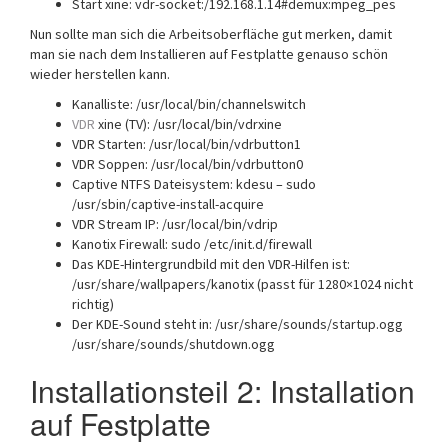
Start xine: vdr-socket:/192.168.1.14#demux:mpeg_pes
Nun sollte man sich die Arbeitsoberfläche gut merken, damit
man sie nach dem Installieren auf Festplatte genauso schön
wieder herstellen kann.
Kanalliste: /usr/local/bin/channelswitch
VDR
xine (TV): /usr/local/bin/vdrxine
VDR Starten: /usr/local/bin/vdrbutton1
VDR Soppen: /usr/local/bin/vdrbutton0
Captive NTFS Dateisystem: kdesu – sudo
/usr/sbin/captive-install-acquire
VDR Stream IP: /usr/local/bin/vdrip
Kanotix Firewall: sudo /etc/init.d/firewall
Das KDE-Hintergrundbild mit den VDR-Hilfen ist:
/usr/share/wallpapers/kanotix (passt für 1280×1024 nicht
richtig)
Der KDE-Sound steht in: /usr/share/sounds/startup.ogg
/usr/share/sounds/shutdown.ogg
Installationsteil 2: Installation
auf Festplatte