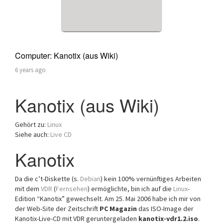
Computer: Kanotix (aus Wiki)
6 years ago
Kanotix (aus Wiki)
Gehört zu:
Linux
Siehe auch:
Live CD
Kanotix
Da die c’t-Diskette (s.
Debian
) kein 100% vernünftiges Arbeiten
mit dem
VDR
(
Fernsehen
) ermöglichte, bin ich auf die
Linux
-
Edition “Kanotix” gewechselt. Am 25. Mai 2006 habe ich mir von
der Web-Site der Zeitschrift
PC Magazin
das ISO-Image der
Kanotix-Live-CD mit VDR geruntergeladen
kanotix-vdr1.2.iso
.