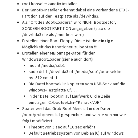
root konsole: kanotix-installer
Der Kanotix-Installer erkennt dabei eine vorhandene ETX3-
Partition auf der Festplatte als /dev/hda3.
Als “Ort des Boot-Loaders” wird NICHT Bootsector,
SONDERN BOOT-PARTITION angegeben (also die
/dev/hda3 die als / montiert wird)
Erstellen einer Boot-Floppy. Diese ist die
einzige
Möglichkeit das Kanotix neu zu booten !!!!!
Erstellen einer MBR-Image-Datei für den
WindowsBootLoader (siehe auch dort):
mount /media/sdb1
sudo dd if=/dev/hda3 of=/media/sdb1/bootsek.lin
bs=512 count=1
Die Datei bootsek.lin kopieren vom USB-Stick auf die
Windows-Festplatte C:\ …
In der Datei boot.ini auf Laufwerk C: die Zeile
eintragen: C:\bootsek.lin=”Kanotix VDR”
Später wird das Grub-Boot-Menü ist in der Datei
/boot/grub/menu.lst gespeichert und wurde von mir wie
folgt modifiziert:
Timeout von 5 sec auf 10 sec erhöht
Default Betriebssystem von Debian (0) auf Windows