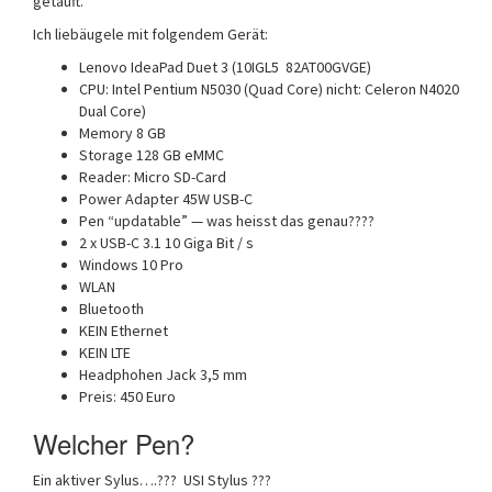
getauft.
Ich liebäugele mit folgendem Gerät:
Lenovo IdeaPad Duet 3 (10IGL5 82AT00GVGE)
CPU: Intel Pentium N5030 (Quad Core) nicht: Celeron N4020
Dual Core)
Memory 8 GB
Storage 128 GB eMMC
Reader: Micro SD-Card
Power Adapter 45W USB-C
Pen “updatable” — was heisst das genau????
2 x USB-C 3.1 10 Giga Bit / s
Windows 10 Pro
WLAN
Bluetooth
KEIN Ethernet
KEIN LTE
Headphohen Jack 3,5 mm
Preis: 450 Euro
Welcher Pen?
Ein aktiver Sylus….??? USI Stylus ???