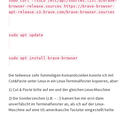
sudo curl -fsSLo /etc/apt/sources.list.d/brave-
browser-release.sources https://brave-browser-
apt-release.s3.brave.com/brave-browser.sources
sudo apt update
sudo apt install brave-browser
Die teilweise sehr fummeligen Komandozeilen konnte ich mit
Cut&Paste unter Linux in ein Linux-Terminalfester kopieren, aber:
1) Cut & Paste bitte auf ein und der gleichen Linux-Maschine
2) Die Sonderzeichen (z.B. – : /) kamen bei mir erst dann
unverfälscht im Terminalfenster an, als ich auf der Linux-
Maschine auf eine US-amerikaische Tastatur eingestellt hatte.