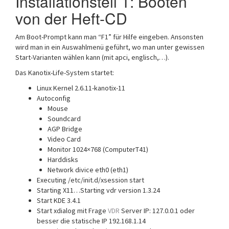
Installationsteil 1: Booten
von der Heft-CD
Am Boot-Prompt kann man “F1” für Hilfe eingeben. Ansonsten
wird man in ein Auswahlmenü geführt, wo man unter gewissen
Start-Varianten wählen kann (mit apci, englisch,…).
Das Kanotix-Life-System startet:
Linux Kernel 2.6.11-kanotix-11
Autoconfig
Mouse
Soundcard
AGP Bridge
Video Card
Monitor 1024×768 (ComputerT41)
Harddisks
Network divice eth0 (eth1)
Executing /etc/init.d/xsession start
Starting X11…Starting vdr version 1.3.24
Start KDE 3.4.1
Start xdialog mit Frage
VDR
Server IP: 127.0.0.1 oder
besser die statische IP 192.168.1.14