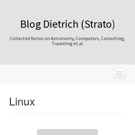
Blog Dietrich (Strato)
Collected Notes on Astronomy, Computers, Consulting,
Travelling et.al.
T
o
g
g
Linux
l
e
n
a
v
i
g