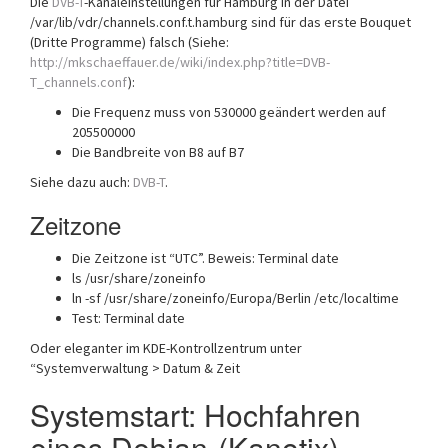
Die
DVB-T
-Kanaleinstellungen für Hamburg in der Datei
/var/lib/vdr/channels.conf.t.hamburg sind für das erste Bouquet
(Dritte Programme) falsch (Siehe:
http://mkschaeffauer.de/wiki/index.php?title=DVB-
T_channels.conf
):
Die Frequenz muss von 530000 geändert werden auf
205500000
Die Bandbreite von B8 auf B7
Siehe dazu auch:
DVB-T
.
Zeitzone
Die Zeitzone ist “UTC”. Beweis: Terminal date
ls /usr/share/zoneinfo
ln -sf /usr/share/zoneinfo/Europa/Berlin /etc/localtime
Test: Terminal date
Oder eleganter im KDE-Kontrollzentrum unter
“Systemverwaltung > Datum & Zeit
Systemstart: Hochfahren
eines Debian-(Kanotix)-