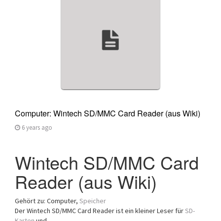
a
t
i
o
n
Computer: Wintech SD/MMC Card Reader (aus Wiki)
6 years ago
Wintech SD/MMC Card
Reader (aus Wiki)
Gehört zu: Computer,
Speicher
Der Wintech SD/MMC Card Reader ist ein kleiner Leser für
SD-
Karten
und ….