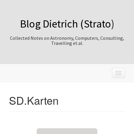
Blog Dietrich (Strato)
Collected Notes on Astronomy, Computers, Consulting,
Travelling et.al.
T
o
g
g
SD.Karten
l
e
n
a
v
i
g