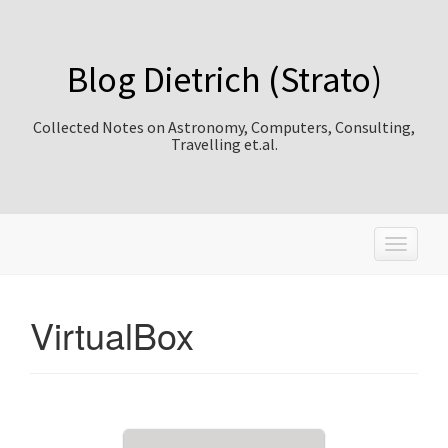
Blog Dietrich (Strato)
Collected Notes on Astronomy, Computers, Consulting,
Travelling et.al.
T
o
g
g
VirtualBox
l
e
n
a
v
i
g