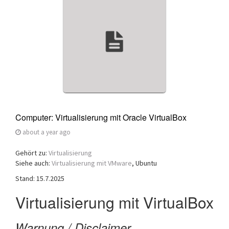
a
t
i
o
n
Computer: Virtualisierung mit Oracle VirtualBox
about a year ago
Gehört zu:
Virtualisierung
Siehe auch:
Virtualisierung mit VMware
, Ubuntu
Stand: 15.7.2025
Virtualisierung mit VirtualBox
Warnung / Disclaimer