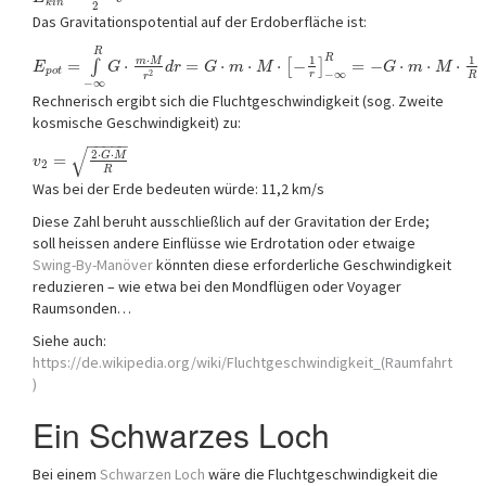
k
i
n
2
Das Gravitationspotential auf der Erdoberfläche ist:
R
R
⋅
1
1
m
M
=
⋅
=
⋅
⋅
⋅
−
=
−
⋅
⋅
⋅
∫
[
]
E
G
d
r
G
m
M
G
m
M
p
o
t
−
∞
2
r
R
r
−
∞
Rechnerisch ergibt sich die Fluchtgeschwindigkeit (sog. Zweite
kosmische Geschwindigkeit) zu:
−
−
−
−
−
√
2
⋅
⋅
G
M
=
v
2
R
Was bei der Erde bedeuten würde: 11,2 km/s
Diese Zahl beruht ausschließlich auf der Gravitation der Erde;
soll heissen andere Einflüsse wie Erdrotation oder etwaige
Swing-By-Manöver
könnten diese erforderliche Geschwindigkeit
reduzieren – wie etwa bei den Mondflügen oder Voyager
Raumsonden…
Siehe auch:
https://de.wikipedia.org/wiki/Fluchtgeschwindigkeit_(Raumfahrt
)
Ein Schwarzes Loch
Bei einem
Schwarzen Loch
wäre die Fluchtgeschwindigkeit die