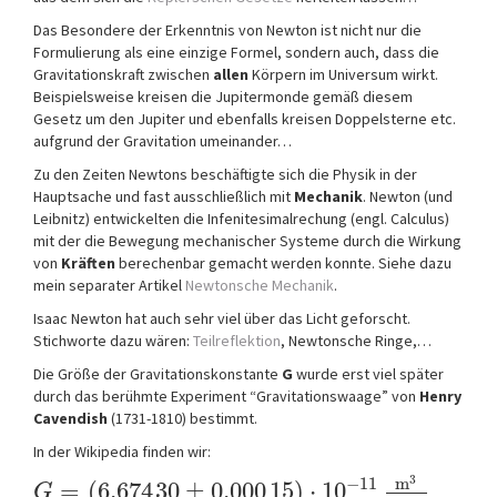
Das Besondere der Erkenntnis von Newton ist nicht nur die
Formulierung als eine einzige Formel, sondern auch, dass die
Gravitationskraft zwischen
allen
Körpern im Universum wirkt.
Beispielsweise kreisen die Jupitermonde gemäß diesem
Gesetz um den Jupiter und ebenfalls kreisen Doppelsterne etc.
aufgrund der Gravitation umeinander…
Zu den Zeiten Newtons beschäftigte sich die Physik in der
Hauptsache und fast ausschließlich mit
Mechanik
. Newton (und
Leibnitz) entwickelten die Infenitesimalrechung (engl. Calculus)
mit der die Bewegung mechanischer Systeme durch die Wirkung
von
Kräften
berechenbar gemacht werden konnte. Siehe dazu
mein separater Artikel
Newtonsche Mechanik
.
Isaac Newton hat auch sehr viel über das Licht geforscht.
Stichworte dazu wären:
Teilreflektion
, Newtonsche Ringe,…
Die Größe der Gravitationskonstante
G
wurde erst viel später
durch das berühmte Experiment “Gravitationswaage” von
Henry
Cavendish
(1731-1810) bestimmt.
In der Wikipedia finden wir:
3
m
−
11
=
(
6,674
30
±
0,000
15
)
⋅
10
G