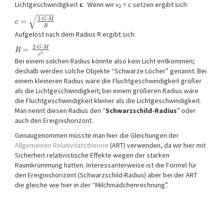
Lichtgeschwindigkeit
c
. Wenn wir v
= c setzen ergibt sich:
2
−
−
−
−
−
√
2
⋅
⋅
G
M
=
c
R
Aufgelöst nach dem Radius R ergibt sich:
2
⋅
⋅
G
M
=
R
2
c
Bei einem solchen Radius könnte also kein Licht entkommen;
deshalb werden solche Objekte “Schwarze Löcher” genannt. Bei
einem kleineren Radius wäre die Fluchtgeschwindigkeit größer
als die Lichtgeschwindigkeit; bei einem größeren Radius wäre
die Fluchtgeschwindigkeit kleiner als die Lichtgeschwindigkeit.
Man nennt diesen Radius den “
Schwarzschild-Radius
” oder
auch den Ereignishorizont.
Genaugenommen müsste man hier die Gleichungen der
Allgemeinen Relativitätstheorie
(ART) verwenden, da wir hier mit
Sicherheit relativistische Effekte wegen der starken
Raumkrümmung hätten. Interessanterweise ist die Formel für
den Ereignishorizont (Schwarzschild-Radius) aber bei der ART
die gleiche wie hier in der “Milchmädchenrechnung”.