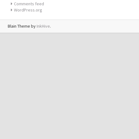
Comments feed
WordPress.org
Blain Theme by
InkHive
.