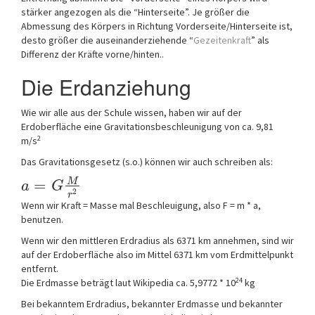
stärker angezogen als die “Hinterseite”. Je größer die
Abmessung des Körpers in Richtung Vorderseite/Hinterseite ist,
desto größer die auseinanderziehende “
Gezeitenkraft
” als
Differenz der Kräfte vorne/hinten..
Die Erdanziehung
Wie wir alle aus der Schule wissen, haben wir auf der
Erdoberfläche eine Gravitationsbeschleunigung von ca. 9,81
2
m/s
Das Gravitationsgesetz (s.o.) können wir auch schreiben als:
=
M
a
G
2
r
Wenn wir Kraft = Masse mal Beschleuigung, also F = m * a,
benutzen.
Wenn wir den mittleren Erdradius als 6371 km annehmen, sind wir
auf der Erdoberfläche also im Mittel 6371 km vom Erdmittelpunkt
entfernt.
24
Die Erdmasse beträgt laut Wikipedia ca. 5,9772 * 10
kg
Bei bekanntem Erdradius, bekannter Erdmasse und bekannter