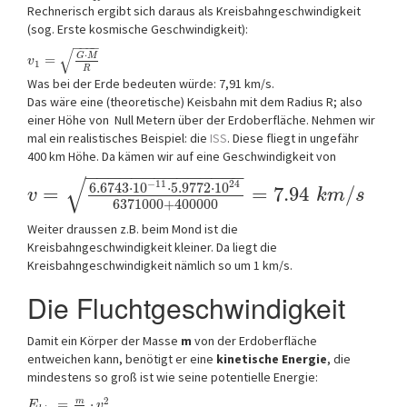
Rechnerisch ergibt sich daraus als Kreisbahngeschwindigkeit
(sog. Erste kosmische Geschwindigkeit):
−
−
−
−
√
⋅
G
M
=
v
1
R
Was bei der Erde bedeuten würde: 7,91 km/s.
Das wäre eine (theoretische) Keisbahn mit dem Radius R; also
einer Höhe von Null Metern über der Erdoberfläche. Nehmen wir
mal ein realistisches Beispiel: die
ISS
. Diese fliegt in ungefähr
400 km Höhe. Da kämen wir auf eine Geschwindigkeit von
−
−
−
−
−
−
−
−
−
−
−
−
−
−
√
−
11
24
6.6743
⋅
10
⋅
5.9772
⋅
10
=
=
7.94
/
v
k
m
s
6371000
+
400000
Weiter draussen z.B. beim Mond ist die
Kreisbahngeschwindigkeit kleiner. Da liegt die
Kreisbahngeschwindigkeit nämlich so um 1 km/s.
Die Fluchtgeschwindigkeit
Damit ein Körper der Masse
m
von der Erdoberfläche
entweichen kann, benötigt er eine
kinetische Energie
, die
mindestens so groß ist wie seine potentielle Energie:
2
m
=
⋅
E
v