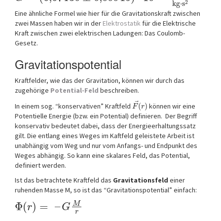
2
k
g
⋅
s
Eine ähnliche Formel wie hier für die Gravitationskraft zwischen
zwei Massen haben wir in der
Elektrostatik
für die Elektrische
Kraft zwischen zwei elektrischen Ladungen: Das Coulomb-
Gesetz.
Gravitationspotential
Kraftfelder, wie das der Gravitation, können wir durch das
zugehörige
Potential-Feld
beschreiben.
⃗
In einem sog. “konservativen” Kraftfeld
(
)
können wir eine
F
r
Potentielle Energie (bzw. ein Potential) definieren. Der Begriff
konservativ bedeutet dabei, dass der Energieerhaltungssatz
gilt. Die entlang eines Weges im Kaftfeld geleistete Arbeit ist
unabhängig vom Weg und nur vom Anfangs- und Endpunkt des
Weges abhängig. So kann eine skalares Feld, das Potential,
definiert werden.
Ist das betrachtete Kraftfeld das
Gravitationsfeld
einer
ruhenden Masse M, so ist das “Gravitationspotential” einfach:
Φ
(
)
=
–
M
r
G
r