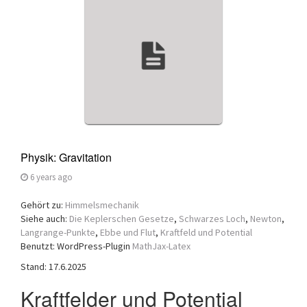
a
t
i
o
n
Physik: Gravitation
6 years ago
Gehört zu:
Himmelsmechanik
Siehe auch:
Die Keplerschen Gesetze
,
Schwarzes Loch
,
Newton
,
Langrange-Punkte
,
Ebbe und Flut
,
Kraftfeld und Potential
Benutzt: WordPress-Plugin
MathJax-Latex
Stand: 17.6.2025
Kraftfelder und Potential