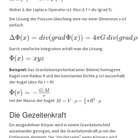
Wobei Δ der Laplace-Operator ist. Also Δ f = div (grad f).
Die Lösung der Poisson-Gleichung eine nur einer Dimension x ist
einfach:
Δ
Φ
(
)
=
(
Φ
(
)
)
=
4
(
x
d
i
v
g
r
a
d
x
π
G
d
i
v
g
r
a
d
ρ
Durch zweifache Integration erhält man die Lösung:
Φ
(
)
=
x
x
y
z
Beispiel:
Das Gravitationspotential einer (kleine) homogene
Kugel vom Radius R und der konstanten Dichte ρ ist ausserhalb
der Kugel (also für r > R):
⋅
G
M
Φ
(
)
=
−
r
r
4
3
mit der Masse der Kugel:
=
⋅
=
⋅
M
V
ρ
π
R
ρ
3
Die Gezeitenkraft
Ein ausgedehner Körper wird in einem Gravitationsfeld
auseinander gezogen, weil die Gravitationskraft ja mit der
Entfernung abnimmt. Die “Vorderseite” eines Körpers wird