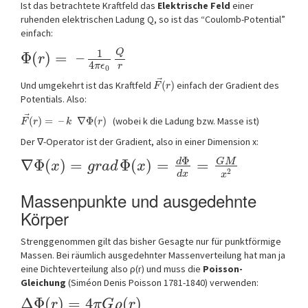
Ist das betrachtete Kraftfeld das
Elektrische Feld
einer
ruhenden elektrischen Ladung Q, so ist das “Coulomb-Potential”
einfach:
Q
1
Φ
(
)
=
–
r
4
r
π
ϵ
0
⃗
Und umgekehrt ist das Kraftfeld
(
)
einfach der Gradient des
F
r
Potentials. Also:
⃗
(
)
=
–
∇
Φ
(
)
(wobei k die Ladung bzw. Masse ist)
F
r
k
r
Der ∇-Operator ist der Gradient, also in einer Dimension x:
Φ
G
M
d
∇
Φ
(
)
=
Φ
(
)
=
=
x
g
r
a
d
x
2
d
x
x
Massenpunkte und ausgedehnte
Körper
Strenggenommen gilt das bisher Gesagte nur für punktförmige
Massen. Bei räumlich ausgedehnter Massenverteilung hat man ja
eine Dichteverteilung also ρ(r) und muss die
Poisson-
Gleichung
(
Siméon Denis Poisson 1781-1840
) verwenden:
Δ
Φ
(
)
=
4
(
)
r
π
G
ρ
r