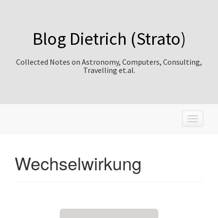
Blog Dietrich (Strato)
Collected Notes on Astronomy, Computers, Consulting,
Travelling et.al.
T
o
g
g
Wechselwirkung
l
e
n
a
v
i
g