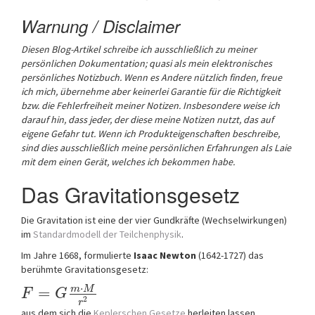
Warnung / Disclaimer
Diesen Blog-Artikel schreibe ich ausschließlich zu meiner
persönlichen Dokumentation; quasi als mein elektronisches
persönliches Notizbuch.
Wenn es Andere nützlich finden, freue
ich mich, übernehme aber keinerlei Garantie für die Richtigkeit
bzw. die Fehlerfreiheit meiner Notizen. Insbesondere weise ich
darauf hin, dass jeder, der diese meine Notizen nutzt, das auf
eigene Gefahr tut.
Wenn ich Produkteigenschaften beschreibe,
sind dies ausschließlich meine persönlichen Erfahrungen als Laie
mit dem einen Gerät, welches ich bekommen habe.
Das Gravitationsgesetz
Die Gravitation ist eine der vier Gundkräfte (Wechselwirkungen)
im
Standardmodell der Teilchenphysik
.
Im Jahre 1668, formulierte
Isaac Newton
(1642-1727) das
berühmte Gravitationsgesetz:
⋅
m
M
=
F
G
2
r
aus dem sich die
Keplerschen Gesetze
herleiten lassen…