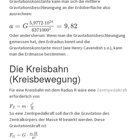
Gravitationskonstante kann man sich die mittlere
Gravitationsbeschleunigung an der Erdoberfläche also
ausrechnen:
24
5
,
9772
⋅
10
=
=
9
,
82
a
G
2
6371000
Oder andersherum: Wenn man die Gravitationsbeschleunigung
gemessen hat, den Erdradius kennt und die
Gravitationskonstante misst (wie Henry Cavendish s.o.), kann
man die Erdmasse bestimmen…
Die Kreisbahn
(Kreisbewegung)
Für eine Kreisbahn mit dem Radius R wäre eine
Zentripedalkraft
erforderlich von:
2
v
=
⋅
F
m
Z
R
So eine Zentripedalkraft soll durch die Gravitation des
Zentralkörpers der Masse M bewirkt werden. Diese
Gravitationskraft ist:
⋅
m
M
=
⋅
F
G
G
2
R