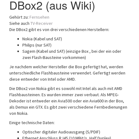
DBox2 (aus Wiki)
a
t
Gehört zu:
Fernsehen
i
Siehe auch
TV-Receiver
o
Die DBox2 gibt es von drei verschiedenen Herstellern:
n
Nokia (Kabel und SAT)
Philips (nur SAT)
Sagem (Kabel und SAT) (einzige Box , bei der ein oder
zwei Flash-Bausteine vorkommen)
Je nachdem welcher Hersteller die Box gefertigt hat, werden
unterschiedliche Flashbausteine verwendet. Gefertigt werden
diese entweder von Intel oder AMD.
Die DBox2 von Nokia gibt es sowohl mit Intel als auch mit AMD
Flashbausteinen. Es wurden immer zwei verbaut. Als MPEG-
Dekoder ist entweder ein Avia500 oder ein Avia600 in der Box,
als Demux ein GTX. Es gibt zwei verschiedene Fernbedienungen
von Nokia.
Einige technische Daten:
Optischer digitaler Audioausgang (S/PDIF)
Ethernet Anschluss RJ45 (10 MBit/s, Half Duplex)