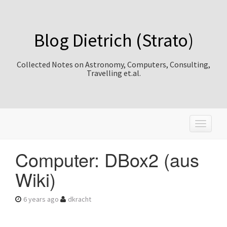
Blog Dietrich (Strato)
Collected Notes on Astronomy, Computers, Consulting,
Travelling et.al.
T
o
g
Computer: DBox2 (aus
g
l
Wiki)
e
n
a
6 years ago
dkracht
v
i
g