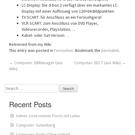
LC-Display: Die d-box 2 verfügt über ein markantes LC-
Display mit einer Auflösung von 120×64 Bildpunkten.
TV SCART: für Anschluss an ein Fernsehgerät
VCR SCART: zum Anschluss von DVD Player,
Videorecorder, Playstation….
Kabel- oder Sat-Version …
Retrieved from my Wiki
This entry was posted in
Fernsehen
. Bookmark the
permalink
.
Post
←
Computer: DBManager (aus
Computer: DECT (aus Wiki)
→
Wiki)
navigation
Search
for:
Recent Posts
Admin: Liste meiner Posts mit Latex
Computer: Gutenberg
Computer: Radio (Oberartikel)