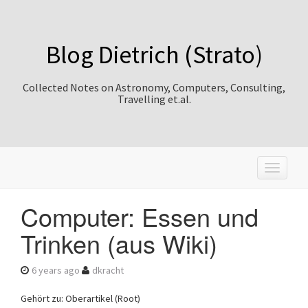
Blog Dietrich (Strato)
Collected Notes on Astronomy, Computers, Consulting,
Travelling et.al.
T
o
g
Computer: Essen und
g
l
Trinken (aus Wiki)
e
n
a
6 years ago
dkracht
v
i
Gehört zu: Oberartikel (Root)
g