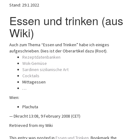
Stand: 29.1.2022
a
t
Essen und trinken (aus
i
o
Wiki)
n
Auch zum Thema “Essen und Trinken” habe ich einiges
aufgeschrieben. Dies ist der Oberartikel dazu (Root).
Rezeptdatenbanken
Wok-Gemüse
Sardinen sizilianische Art
Cocktails
Mittagessen
…
Wien:
Plachuta
— Dkracht 13:08, 9 February 2008 (CET)
Retrieved from my Wiki
This entry was posted in
Essen und Trinken
. Bookmark the