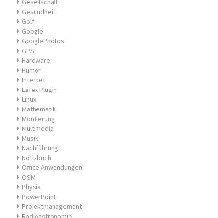
Gesellschaft
Gesundheit
Golf
Google
GooglePhotos
GPS
Hardware
Humor
Internet
LaTex Plugin
Linux
Mathematik
Montierung
Multimedia
Musik
Nachführung
Notizbuch
Office Anwendungen
OSM
Physik
PowerPoint
Projektmanagement
Radioastronomie