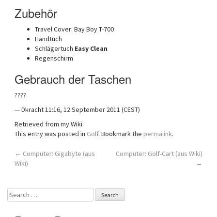
Zubehör
Travel Cover: Bay Boy T-700
Handtuch
Schlägertuch
Easy Clean
Regenschirm
Gebrauch der Taschen
????
— Dkracht 11:16, 12 September 2011 (CEST)
Retrieved from my Wiki
This entry was posted in
Golf
. Bookmark the
permalink
.
Post
←
Computer: Gigabyte (aus
Computer: Golf-Cart (aus Wiki)
Wiki)
→
navigation
Search
for: