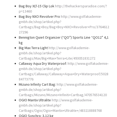
Bag Boy XLT-15 Clip Lok
http://thehackersparadise.com/?
p=13460
Bag Boy NXO Revolver Pro
http://www.golfakademie-
gmbh.de/shop/artikel.php?
Cartbags/Bag+Boy/Bag+Boy+NXO+Revolver+Pro/3764612
27296
Bennigton Quiet Organizer (“QO”) Sports Line “QO12” 4,1
kg
Big Max Terra Light
http://www.golfakademie-
gmbh.de/shop/artikel.php?
Cartbags/Max/Big+Max+Terra+Lite/493051831272
Callaway Aqua Dry Waterproof:
http://www.golfakademie-
gmbh.de/shop/artikel.php?
Cartbags/Callaway/Callaway+Aqua+Dry+Waterproof/5028
84773776
Mizuno Infinity Cart Bag:
http://www.golfakademie-
gmbh.de/shop/artikel.php?
Cartbags/Mizuno/Mizuno+Infiniti+Cartbag/470576534120
OGIO Mantix Ultralite
http://www.golfakademie-
gmbh.de/shop/artikel.php?
Cartbags/Ogio/Ogio+Mantix+Ultralite+/483218888768
OGIO Synchro: 3,12 kg