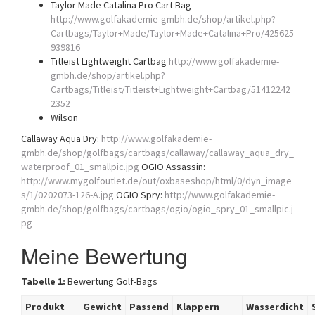
Taylor Made Catalina Pro Cart Bag
http://www.golfakademie-gmbh.de/shop/artikel.php?
Cartbags/Taylor+Made/Taylor+Made+Catalina+Pro/425625
939816
Titleist Lightweight Cartbag
http://www.golfakademie-
gmbh.de/shop/artikel.php?
Cartbags/Titleist/Titleist+Lightweight+Cartbag/51412242
2352
Wilson
Callaway Aqua Dry:
http://www.golfakademie-
gmbh.de/shop/golfbags/cartbags/callaway/callaway_aqua_dry_
waterproof_01_smallpic.jpg
OGIO Assassin:
http://www.mygolfoutlet.de/out/oxbaseshop/html/0/dyn_image
s/1/0202073-126-A.jpg
OGIO Spry:
http://www.golfakademie-
gmbh.de/shop/golfbags/cartbags/ogio/ogio_spry_01_smallpic.j
pg
Meine Bewertung
Tabelle 1:
Bewertung Golf-Bags
Produkt
Gewicht
Passend
Klappern
Wasserdicht