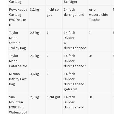
Cartbag
Schläger
PowaKaddy
3,2 kg
nicht so
14-fach
eine
Cartbag
gut
durchgehend
waserdichte
PVC Deluxe
Tasche
III
Taylor
2,5 kg
?
14-fach
?
Made
Divider
Stratus
4
Trolley Bag
durchgehende
Taylor
2,7 kg
?
14-fach
Ja
Made
Divider
Catalina Pro
durchgehend?
Mizuno
3,6 kg
?
14-fach
?
Infinity Cart
Divider
Bag
durchgehend
getrennt
Sun
2,5 kg
nicht gut
14-fach
Ja
Mountain
Divider
H2NO Pro
durchgehend
Waterproof