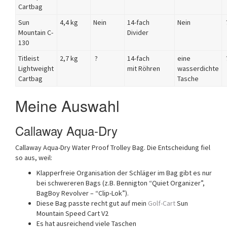
Cartbag
Sun
4,4 kg
Nein
14-fach
Nein
Mountain C-
Divider
130
Titleist
2,7 kg
?
14-fach
eine
Lightweight
mit Röhren
wasserdichte
Cartbag
Tasche
Meine Auswahl
Callaway Aqua-Dry
Callaway Aqua-Dry Water Proof Trolley Bag. Die Entscheidung fiel
so aus, weil:
Klapperfreie Organisation der Schläger im Bag gibt es nur
bei schwereren Bags (z.B. Bennigton “Quiet Organizer”,
BagBoy Revolver – “Clip-Lok”).
Diese Bag passte recht gut auf mein
Golf-Cart
Sun
Mountain Speed Cart V2
Es hat ausreichend viele Taschen