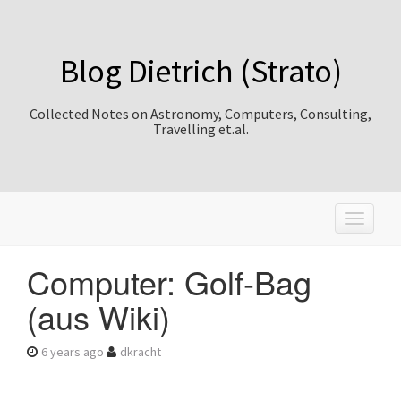
Blog Dietrich (Strato)
Collected Notes on Astronomy, Computers, Consulting,
Travelling et.al.
T
o
g
Computer: Golf-Bag
g
l
(aus Wiki)
e
n
a
6 years ago
dkracht
v
i
g