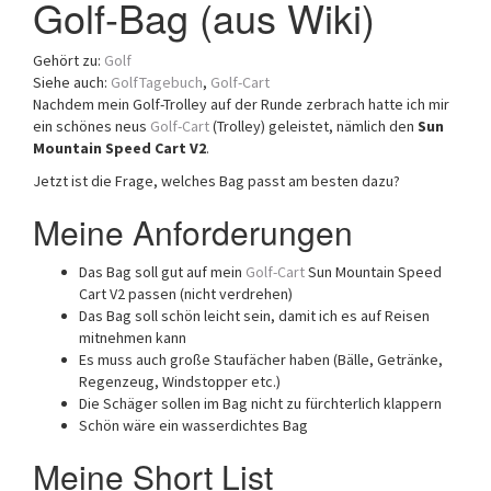
Golf-Bag (aus Wiki)
a
t
Gehört zu:
Golf
i
Siehe auch:
GolfTagebuch
,
Golf-Cart
o
Nachdem mein Golf-Trolley auf der Runde zerbrach hatte ich mir
n
ein schönes neus
Golf-Cart
(Trolley) geleistet, nämlich den
Sun
Mountain Speed Cart V2
.
Jetzt ist die Frage, welches Bag passt am besten dazu?
Meine Anforderungen
Das Bag soll gut auf mein
Golf-Cart
Sun Mountain Speed
Cart V2 passen (nicht verdrehen)
Das Bag soll schön leicht sein, damit ich es auf Reisen
mitnehmen kann
Es muss auch große Staufächer haben (Bälle, Getränke,
Regenzeug, Windstopper etc.)
Die Schäger sollen im Bag nicht zu fürchterlich klappern
Schön wäre ein wasserdichtes Bag
Meine Short List