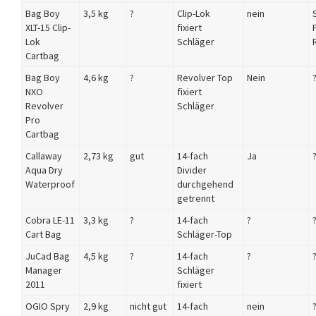
Bag Boy
3,5 kg
?
Clip-Lok
nein
XLT-15 Clip-
fixiert
Lok
Schläger
Cartbag
Bag Boy
4,6 kg
?
Revolver Top
Nein
NXO
fixiert
Revolver
Schläger
Pro
Cartbag
Callaway
2,73 kg
gut
14-fach
Ja
Aqua Dry
Divider
Waterproof
durchgehend
getrennt
Cobra LE-11
3,3 kg
?
14-fach
?
Cart Bag
Schläger-Top
JuCad Bag
4,5 kg
?
14-fach
?
Manager
Schläger
2011
fixiert
OGIO Spry
2,9 kg
nicht gut
14-fach
nein