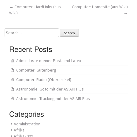
Post
←
Computer: HardLinks (aus
Computer: Homesite (aus Wiki)
Wiki)
→
navigation
Search
for:
Recent Posts
Admin: Liste meiner Posts mit Latex
Computer: Gutenberg
Computer: Radio (Oberartikel)
Astronomie: Goto mit der ASIAIR Plus
Astronomie: Tracking mit der ASIAIR Plus
Categories
Administration
Afrika
Afrika2009