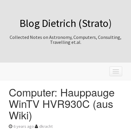
Blog Dietrich (Strato)
Collected Notes on Astronomy, Computers, Consulting,
Travelling et.al.
T
o
g
Computer: Hauppauge
g
l
WinTV HVR930C (aus
e
n
Wiki)
a
v
i
6 years ago
dkracht
g