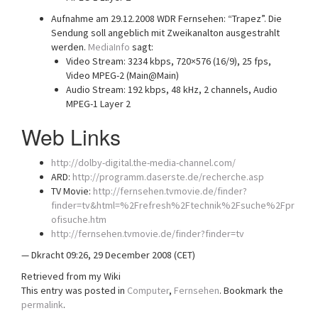
Aufnahme am 29.12.2008 WDR Fernsehen: “Trapez”. Die
Sendung soll angeblich mit Zweikanalton ausgestrahlt
werden.
MediaInfo
sagt:
Video Stream: 3234 kbps, 720×576 (16/9), 25 fps,
Video MPEG-2 (Main@Main)
Audio Stream: 192 kbps, 48 kHz, 2 channels, Audio
MPEG-1 Layer 2
Web Links
http://dolby-digital.the-media-channel.com/
ARD:
http://programm.daserste.de/recherche.asp
TV Movie:
http://fernsehen.tvmovie.de/finder?
finder=tv&html=%2Frefresh%2Ftechnik%2Fsuche%2Fpr
ofisuche.htm
http://fernsehen.tvmovie.de/finder?finder=tv
— Dkracht 09:26, 29 December 2008 (CET)
Retrieved from my Wiki
This entry was posted in
Computer
,
Fernsehen
. Bookmark the
permalink
.