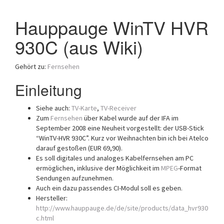
a
Hauppauge WinTV HVR
t
i
930C (aus Wiki)
o
n
Gehört zu:
Fernsehen
Einleitung
Siehe auch:
TV-Karte
,
TV-Receiver
Zum
Fernsehen
über Kabel wurde auf der IFA im
September 2008 eine Neuheit vorgestellt: der USB-Stick
“WinTV-HVR 930C”. Kurz vor Weihnachten bin ich bei Atelco
darauf gestoßen (EUR 69,90).
Es soll digitales und analoges Kabelfernsehen am PC
ermöglichen, inklusive der Möglichkeit im
MPEG
-Format
Sendungen aufzunehmen.
Auch ein dazu passendes CI-Modul soll es geben.
Hersteller:
http://www.hauppauge.de/de/site/products/data_hvr930
c.html