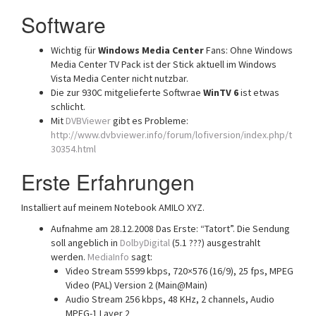
Software
Wichtig für
Windows Media Center
Fans: Ohne Windows
Media Center TV Pack ist der Stick aktuell im Windows
Vista Media Center nicht nutzbar.
Die zur 930C mitgelieferte Softwrae
WinTV 6
ist etwas
schlicht.
Mit
DVBViewer
gibt es Probleme:
http://www.dvbviewer.info/forum/lofiversion/index.php/t
30354.html
Erste Erfahrungen
Installiert auf meinem Notebook AMILO XYZ.
Aufnahme am 28.12.2008 Das Erste: “Tatort”. Die Sendung
soll angeblich in
DolbyDigital
(5.1 ???) ausgestrahlt
werden.
MediaInfo
sagt:
Video Stream 5599 kbps, 720×576 (16/9), 25 fps, MPEG
Video (PAL) Version 2 (Main@Main)
Audio Stream 256 kbps, 48 KHz, 2 channels, Audio
MPEG-1 Layer 2