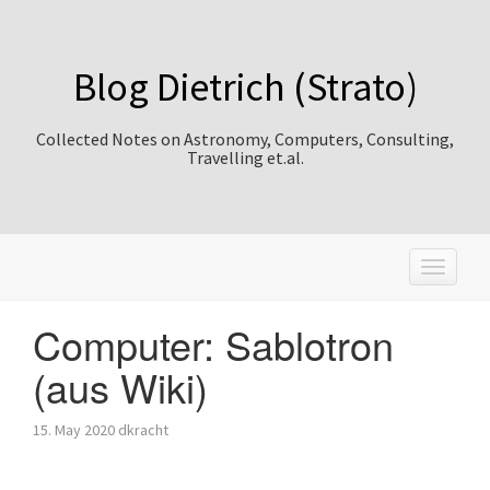
Blog Dietrich (Strato)
Collected Notes on Astronomy, Computers, Consulting,
Travelling et.al.
T
o
g
Computer: Sablotron
g
l
(aus Wiki)
e
n
a
15. May 2020
dkracht
v
i
g