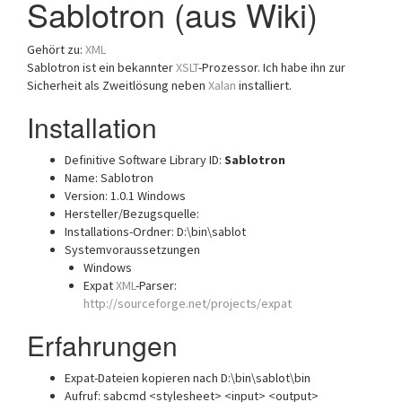
Sablotron (aus Wiki)
a
t
Gehört zu:
XML
i
Sablotron ist ein bekannter
XSLT
-Prozessor. Ich habe ihn zur
o
Sicherheit als Zweitlösung neben
Xalan
installiert.
n
Installation
Definitive Software Library ID:
Sablotron
Name: Sablotron
Version: 1.0.1 Windows
Hersteller/Bezugsquelle:
Installations-Ordner: D:\bin\sablot
Systemvoraussetzungen
Windows
Expat
XML
-Parser:
http://sourceforge.net/projects/expat
Erfahrungen
Expat-Dateien kopieren nach D:\bin\sablot\bin
Aufruf: sabcmd <stylesheet> <input> <output>