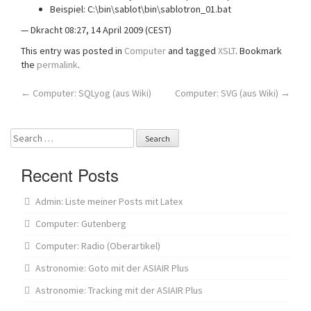
Beispiel: C:\bin\sablot\bin\sablotron_01.bat
— Dkracht 08:27, 14 April 2009 (CEST)
This entry was posted in
Computer
and tagged
XSLT
. Bookmark
the
permalink
.
Post
←
Computer: SQLyog (aus Wiki)
Computer: SVG (aus Wiki)
→
navigation
Search
for:
Recent Posts
Admin: Liste meiner Posts mit Latex
Computer: Gutenberg
Computer: Radio (Oberartikel)
Astronomie: Goto mit der ASIAIR Plus
Astronomie: Tracking mit der ASIAIR Plus