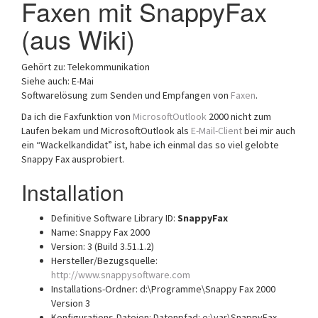
Faxen mit SnappyFax
a
(aus Wiki)
t
i
o
Gehört zu: Telekommunikation
n
Siehe auch: E-Mai
Softwarelösung zum Senden und Empfangen von
Faxen
.
Da ich die Faxfunktion von
MicrosoftOutlook
2000 nicht zum
Laufen bekam und MicrosoftOutlook als
E-Mail-Client
bei mir auch
ein “Wackelkandidat” ist, habe ich einmal das so viel gelobte
Snappy Fax ausprobiert.
Installation
Definitive Software Library ID:
SnappyFax
Name: Snappy Fax 2000
Version: 3 (Build 3.51.1.2)
Hersteller/Bezugsquelle:
http://www.snappysoftware.com
Installations-Ordner: d:\Programme\Snappy Fax 2000
Version 3
Konfigurations-Dateien: Datenpfad: e:\var\SnappyFax