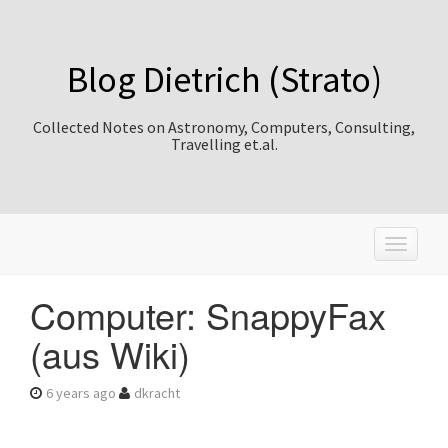
Blog Dietrich (Strato)
Collected Notes on Astronomy, Computers, Consulting,
Travelling et.al.
T
o
g
Computer: SnappyFax
g
l
(aus Wiki)
e
n
a
6 years ago
dkracht
v
i
g