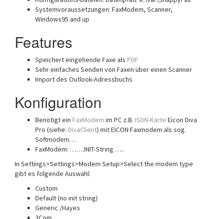
Systemvoraussetzungen: FaxModem, Scanner,
Windows95 and up
Features
Speichert eingehende Faxe als
PDF
Sehr einfaches Senden von Faxen über einen Scanner
Import des Outlook-Adressbuchs
Konfiguration
Benötigt ein
FaxModem
im PC z.B.
ISDN-Karte
Eicon Diva
Pro (siehe:
DivaClient
) mit EICON Faxmodem als sog.
Softmodem…
FaxModem: …….INIT-String …..
In Settings>Settings>Modem Setup>Select the modem type
gibt es folgende Auswahl:
Custom
Default (no init string)
Generic /Hayes
3Com…