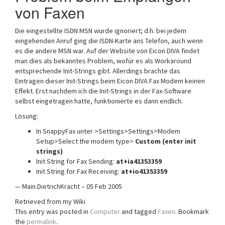
von Faxen
Die eingestellte ISDN MSN wurde ignoriert; d.h. bei jedem
eingehenden Anruf ging die ISDN-Karte ans Telefon, auch wenn
es die andere MSN war. Auf der Website von Eicon DIVA findet
man dies als bekanntes Problem, wofür es als Workaround
entsprechende Init-Strings gibt. Allerdings brachte das
Eintragen dieser Init-Strings beim Eicon DIVA Fax Modem keinen
Effekt. Erst nachdem ich die Init-Strings in der Fax-Software
selbst eingetragen hatte, funktionierte es dann endlich.
Lösung:
In SnappyFax unter >Settings>Settings>Modem
Setup>Select the modem type>
Custom (enter init
strings)
Init String for Fax Sending:
at+ia41353359
Init String for Fax Receiving:
at+io41353359
— Main.DietrichKracht – 05 Feb 2005
Retrieved from my Wiki
This entry was posted in
Computer
and tagged
Faxen
. Bookmark
the
permalink
.