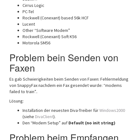
Cirrus Logic
PC-Tel
Rockwell (Conexant) based 56k HCF
Lucent
Other “Software Modem”
Rockwell (Conexant) Soft K56
Motorola SM56
Problem bein Senden von
Faxen
Es gab Schwierigkeiten beim Senden von Faxen: Fehlermeldung
von SnappyFax nachdem ein Fax gesendet wurde: “modems
failed to train”..
Lösung:
Installation der neuesten Diva-Treiber für
Windows2000
(siehe
DivaClient
).
Den “Modem Setup” auf
Default (no init string)
Problem beim Empfangen