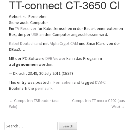
TT-connect CT-3650 CI
a
t
Gehört zu: Fernsehen
i
Siehe auch: Computer
o
Ein
TV-Receiver
für Kabelfernsehen in der Bauart einer externen
n
Box, die per
USB
an den Computer angeschlossen wird.
Kabel Deutschland
mit
AlphaCrypt
CAM
und SmartCard von der
DBox2….
MIt der PC-Software
DVB Viewer
kann das Programm
aufgenommen
werden.
— Dkracht 23:49, 20 July 2011 (CEST)
This entry was posted in
Fernsehen
and tagged
DVB-C
.
Bookmark the
permalink
.
Post
←
Computer: TSReader (aus
Computer: TT-micro C202 (aus
Wiki)
Wiki)
→
navigation
Search
for: