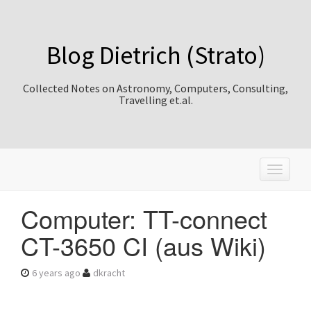
Blog Dietrich (Strato)
Collected Notes on Astronomy, Computers, Consulting,
Travelling et.al.
T
o
g
Computer: TT-connect
g
l
CT-3650 CI (aus Wiki)
e
n
a
6 years ago
dkracht
v
i
g