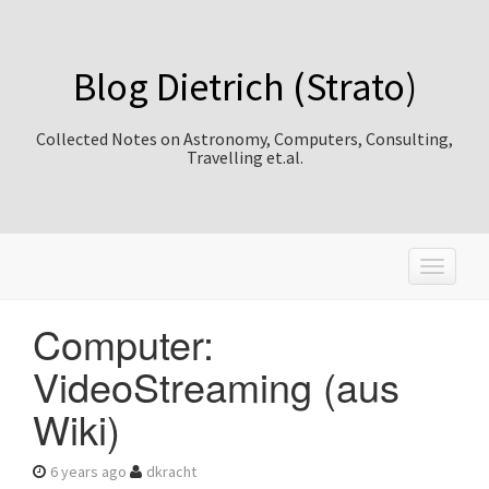
Blog Dietrich (Strato)
Collected Notes on Astronomy, Computers, Consulting,
Travelling et.al.
T
o
g
Computer:
g
l
VideoStreaming (aus
e
n
Wiki)
a
v
i
6 years ago
dkracht
g