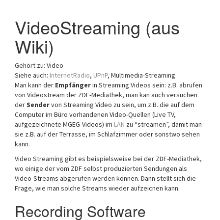
a
VideoStreaming (aus
t
i
Wiki)
o
n
Gehört zu: Video
Siehe auch:
InternetRadio
,
UPnP
, Multimedia-Streaming
Man kann der
Empfänger
in Streaming Videos sein: z.B. abrufen
von Videostream der ZDF-Mediathek, man kan auch versuchen
der
Sender
von Streaming Video zu sein, um z.B. die auf dem
Computer im Büro vorhandenen Video-Quellen (Live TV,
aufgezeichnete MGEG-Videos) im
LAN
zu “streamen”, damit man
sie z.B. auf der Terrasse, im Schlafzimmer oder sonstwo sehen
kann.
Video Streaming gibt es beispielsweise bei der ZDF-Mediathek,
wo einige der vom ZDF selbst produzierten Sendungen als
Video-Streams abgerufen werden können. Dann stellt sich die
Frage, wie man solche Streams wieder aufzeicnen kann.
Recording Software