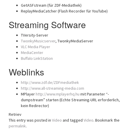
GetASFstream (für ZDF-Mediathek)
ReplayMediaCatcher (Flash Recorder für YouTube)
Streaming Software
TVersity-Server
TwonkyMusicserver
, TwonkyMediaServer
VLC Media Player
MediaCenter
Buffalo LinkStation
Weblinks
http://www.zdf.de/ZDFmediathek
http://www.all-streaming-media.com
MPlayer
http://www.mplayerhq.hu
mit Parameter “-
dumpstream” starten (Echte Streaming-URL erforderlich,
kein Redirector)
Retriev
This entry was posted in
Video
and tagged
Video
. Bookmark the
permalink
.