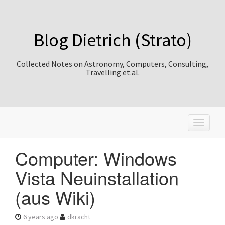
Blog Dietrich (Strato)
Collected Notes on Astronomy, Computers, Consulting,
Travelling et.al.
T
o
g
Computer: Windows
g
l
Vista Neuinstallation
e
n
(aus Wiki)
a
v
i
6 years ago
dkracht
g