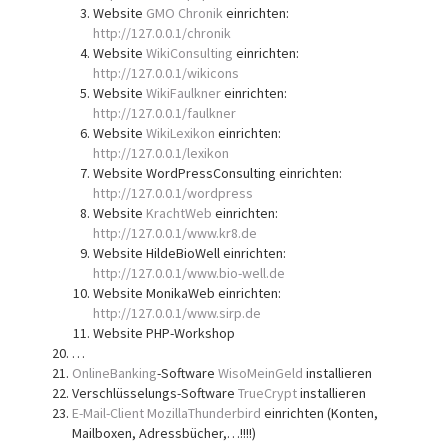
Website
GMO Chronik
einrichten:
http://127.0.0.1/chronik
Website
WikiConsulting
einrichten:
http://127.0.0.1/wikicons
Website
WikiFaulkner
einrichten:
http://127.0.0.1/faulkner
Website
WikiLexikon
einrichten:
http://127.0.0.1/lexikon
Website WordPressConsulting einrichten:
http://127.0.0.1/wordpress
Website
KrachtWeb
einrichten:
http://127.0.0.1/www.kr8.de
Website HildeBioWell einrichten:
http://127.0.0.1/www.bio-well.de
Website MonikaWeb einrichten:
http://127.0.0.1/www.sirp.de
Website PHP-Workshop
…
OnlineBanking
-Software
WisoMeinGeld
installieren
Verschlüsselungs-Software
TrueCrypt
installieren
E-Mail-Client
MozillaThunderbird
einrichten (Konten,
Mailboxen, Adressbücher,…!!!!)