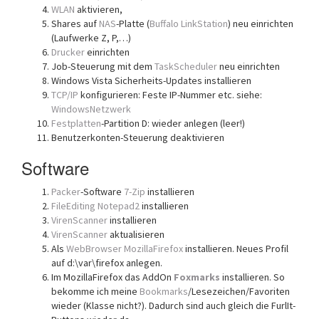
WLAN
aktivieren,
Shares auf
NAS
-Platte (
Buffalo LinkStation
) neu einrichten
(Laufwerke Z, P,…)
Drucker
einrichten
Job-Steuerung mit dem
TaskScheduler
neu einrichten
Windows Vista Sicherheits-Updates installieren
TCP/IP
konfigurieren: Feste IP-Nummer etc. siehe:
WindowsNetzwerk
Festplatten
-Partition D: wieder anlegen (leer!)
Benutzerkonten-Steuerung deaktivieren
Software
Packer
-Software
7-Zip
installieren
FileEditing
Notepad2
installieren
VirenScanner
installieren
VirenScanner
aktualisieren
Als
WebBrowser
MozillaFirefox
installieren. Neues Profil
auf d:\var\firefox anlegen.
Im MozillaFirefox das AddOn
Foxmarks
installieren. So
bekomme ich meine
Bookmarks
/Lesezeichen/Favoriten
wieder (Klasse nicht?). Dadurch sind auch gleich die FurlIt-