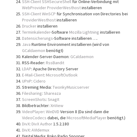
SSH-Client
SSHSecureShell
für Online-Verbindung mit
WebProvider
ProviderWesthost
installieren
SSH-Client
WinSCP
für Synchronisation von Directories bei
ProviderWesthost
installieren
Drucker
installieren
Terminkalender
-Software
Mozilla Lightning
installieren
Datensicherungs
-Software installieren ….
Java
Runtime Environment installieren (wird von
GCaldaemon
benötigt)
Kalender-Server-Daemon:
GCaldaemon
RSS-Reader:
RssBandit
LDAP
: Apache Directory Server
E-Mail-Client
:
MicrosoftOutlook
UPnP
:
Cidero
Streming Media:
TwonkyMusicserver
Filesharing
:
Shareaza
ScreenShots
:
SnagIt
Bildbetrachter:
XnView
VideoPlayer
:
WinDVD
Version 8 (Da sind dann die
VideoCodecs
dabei, die
MicrosoftMediaPlayer
benötigt.)
DivX
:
DivX Author
1.5.2.180
DivX
:
AVIdemux
Digital Media: Roko Radio Snooper