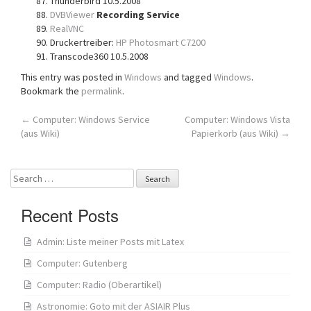
Thunderbird 10.5.2008
DVBViewer
Recording Service
RealVNC
Druckertreiber:
HP Photosmart C7200
Transcode360 10.5.2008
This entry was posted in
Windows
and tagged
Windows
.
Bookmark the
permalink
.
Post
←
Computer: Windows Service
Computer: Windows Vista
(aus Wiki)
Papierkorb (aus Wiki)
→
navigation
Search
for:
Recent Posts
Admin: Liste meiner Posts mit Latex
Computer: Gutenberg
Computer: Radio (Oberartikel)
Astronomie: Goto mit der ASIAIR Plus