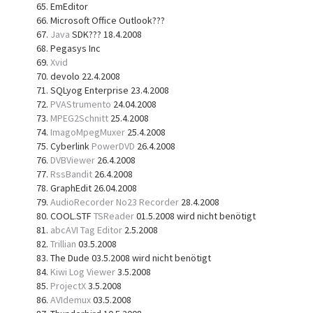
EmEditor
Microsoft Office Outlook???
Java
SDK??? 18.4.2008
Pegasys Inc
Xvid
devolo 22.4.2008
SQLyog Enterprise 23.4.2008
PVAStrumento
24.04.2008
MPEG2Schnitt
25.4.2008
ImagoMpegMuxer
25.4.2008
Cyberlink
PowerDVD
26.4.2008
DVBViewer
26.4.2008
RssBandit
26.4.2008
GraphEdit 26.04.2008
AudioRecorder
No23 Recorder
28.4.2008
COOL.STF
TSReader
01.5.2008 wird nicht benötigt
abcAVI Tag Editor
2.5.2008
Trillian
03.5.2008
The Dude 03.5.2008 wird nicht benötigt
Kiwi Log Viewer
3.5.2008
ProjectX
3.5.2008
AVIdemux
03.5.2008