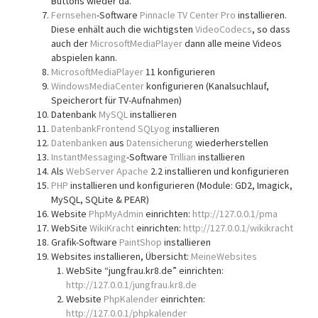
Buttons wieder da.
Fernsehen
-Software
Pinnacle TV Center Pro
installieren.
Diese enhält auch die wichtigsten
VideoCodecs
, so dass
auch der
MicrosoftMediaPlayer
dann alle meine Videos
abspielen kann.
MicrosoftMediaPlayer
11 konfigurieren
WindowsMediaCenter
konfigurieren (Kanalsuchlauf,
Speicherort für TV-Aufnahmen)
Datenbank
MySQL
installieren
DatenbankFrontend
SQLyog
installieren
Datenbanken
aus
Datensicherung
wiederherstellen
InstantMessaging
-Software
Trillian
installieren
Als
WebServer
Apache
2.2 installieren und konfigurieren
PHP
installieren und konfigurieren (Module: GD2, Imagick,
MySQL, SQLite & PEAR)
Website
PhpMyAdmin
einrichten:
http://127.0.0.1/pma
WebSite
WikiKracht
einrichten:
http://127.0.0.1/wikikracht
Grafik-Software
PaintShop
installieren
Websites installieren, Übersicht:
MeineWebsites
WebSite “jungfrau.kr8.de” einrichten:
http://127.0.0.1/jungfrau.kr8.de
Website
PhpKalender
einrichten:
http://127.0.0.1/phpkalender