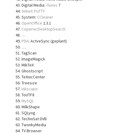
Digital Media:
iTunes
7
telnet
:
PuTTY
System:
CCleaner
OpenOffice
2.3.1
CopernicDesktopSearch
…
PDA
: ActveSync (geplant)
….
TagScan
ImageMagick
MikTeX
Ghostscript
TeXnicCenter
Treesize
Inkscape
ToUTF8
MySQL
MilkShape
SQLyog
TechniSat DVB
TwonkyMedia
TV Browser