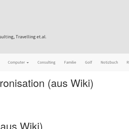
ting, Travelling et.al.
Computer
Consulting
Familie
Golf
Notizbuch
R
onisation (aus Wiki)
(aus Wiki)