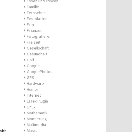
Essen und Trinken
Familie
Fernsehen
Festplatten
Film
Finanzen
Fotografieren
Freizeit
Gesellschaft
Gesundheit
Golf
Google
GooglePhotos
GPS
Hardware
Humor
Internet
LaTex Plugin
Linux
Mathematik
Montierung
Multimedia
Musik
with