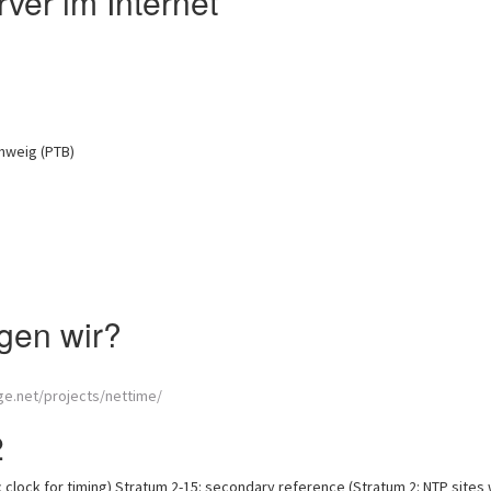
ver im Internet
hweig (PTB)
gen wir?
ge.net/projects/nettime/
2
 clock for timing) Stratum 2-15: secondary reference (Stratum 2: NTP sites 