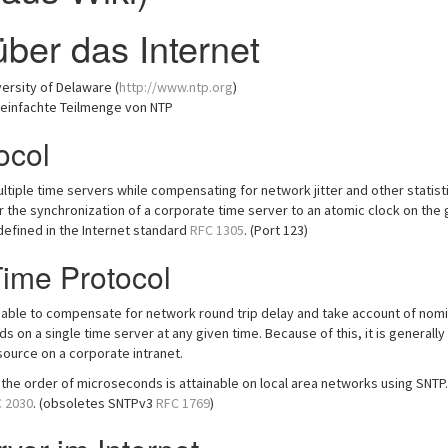
über das Internet
versity of Delaware (
http://www.ntp.org
)
reinfachte Teilmenge von NTP
ocol
tiple time servers while compensating for network jitter and other statist
 for the synchronization of a corporate time server to an atomic clock on the 
 defined in the Internet standard
RFC 1305
. (Port 123)
ime Protocol
 able to compensate for network round trip delay and take account of nomi
 on a single time server at any given time. Because of this, it is generally
source on a corporate intranet.
the order of microseconds is attainable on local area networks using SNTP
 2030
. (obsoletes SNTPv3
RFC 1769
)