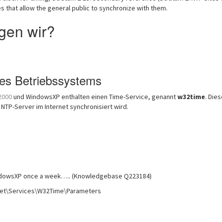
es that allow the general public to synchronize with them.
gen wir?
des Betriebssystems
2000
und WindowsXP enthalten einen Time-Service, genannt
w32time
. Die
 NTP-Server im Internet synchronisiert wird.
indowsXP once a week….. (Knowledgebase Q223184)
et\Services\W32Time\Parameters