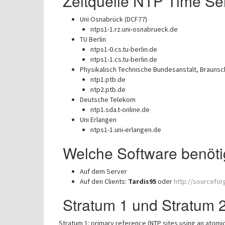
Zeitquelle NTP Time Ser
Uni Osnabrück (DCF77)
ntps1-1.rz.uni-osnabrueck.de
TU Berlin
ntps1-0.cs.tu-berlin.de
ntps1-1.cs.tu-berlin.de
Physikalisch Technische Bundesanstalt, Braunsc
ntp1.ptb.de
ntp2.ptb.de
Deutsche Telekom
ntp1.sda.t-online.de
Uni Erlangen
ntps1-1.uni-erlangen.de
Welche Software benöti
Auf dem Server
Auf den Clients:
Tardis95
oder
http://sourcefor
Stratum 1 und Stratum 
Stratum 1: primary reference (NTP sites using an atomic