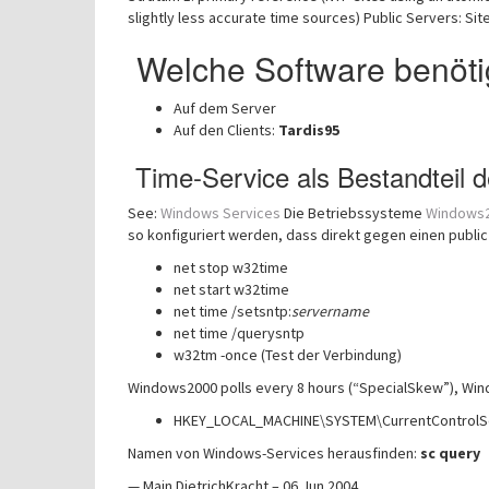
slightly less accurate time sources) Public Servers: Sit
Welche Software benöti
Auf dem Server
Auf den Clients:
Tardis95
Time-Service als Bestandteil 
See:
Windows Services
Die Betriebssysteme
Windows
so konfiguriert werden, dass direkt gegen einen public
net stop w32time
net start w32time
net time /setsntp:
servername
net time /querysntp
w32tm -once (Test der Verbindung)
Windows2000 polls every 8 hours (“SpecialSkew”), W
HKEY_LOCAL_MACHINE\SYSTEM\CurrentControlS
Namen von Windows-Services herausfinden:
sc query
— Main.DietrichKracht – 06 Jun 2004