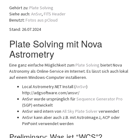
a
Gehört zu:
Plate Solving
t
Siehe auch:
AnSvr
,
FITS Header
i
Benutzt:
Fotos aus pCloud
o
Stand: 26.07.2024
n
Plate Solving mit Nova
Astrometry
Eine ganz einfache Möglichkeit zum
Plate Solving
bietet Nova
Astronomy als Online-Service im Internet. Es lässt sich auch lokal
auf einem Windows-Computer installieren.
Local Astrometry.NET Install (
AnSvr
)
http://adgsoftware.com/ansvr/
AnSvr wurde ursprünglich für
Sequence Generator Pro
(SGP) entwickelt
AnSvr wird intern von
All Sky Plate Solver
verwendet
AnSvr kann aber auch z.B. mit AstroImageJ, ACP oder
PinPoint verwendet werden
Preliminary: Was ist “WCS”?