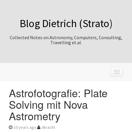
Blog Dietrich (Strato)
Collected Notes on Astronomy, Computers, Consulting,
Travelling et.al.
T
o
g
Astrofotografie: Plate
g
l
Solving mit Nova
e
n
Astrometry
a
v
i
10 years ago
dkracht
g