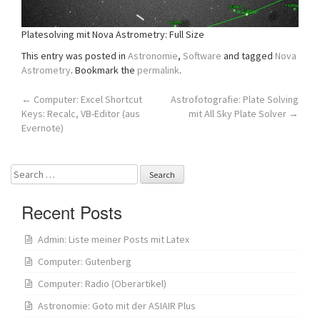
Platesolving mit Nova Astrometry: Full Size
This entry was posted in
Astronomie
,
Software
and tagged
Nova
Astrometry
. Bookmark the
permalink
.
Post
←
Computer: Excel Shortcut
Astrofotografie: Plate Solving
Keys: Recalc, VB-Editor (aus
mit All Sky Plate Solver
→
navigation
Evernote)
Search
for:
Recent Posts
Admin: Liste meiner Posts mit Latex
Computer: Gutenberg
Computer: Radio (Oberartikel)
Astronomie: Goto mit der ASIAIR Plus