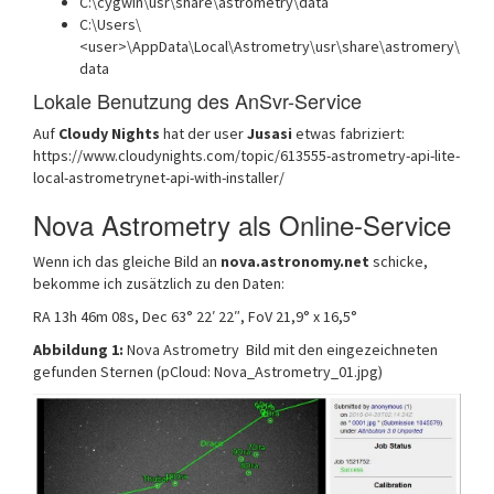
C:\cygwin\usr\share\astrometry\data
C:\Users\
<user>\AppData\Local\Astrometry\usr\share\astromery\
data
Lokale Benutzung des AnSvr-Service
Auf
Cloudy Nights
hat der user
Jusasi
etwas fabriziert:
https://www.cloudynights.com/topic/613555-astrometry-api-lite-
local-astrometrynet-api-with-installer/
Nova Astrometry als Online-Service
Wenn ich das gleiche Bild an
nova.astronomy.net
schicke,
bekomme ich zusätzlich zu den Daten:
RA 13h 46m 08s, Dec 63° 22′ 22″, FoV 21,9° x 16,5°
Abbildung 1:
Nova Astrometry Bild mit den eingezeichneten
gefunden Sternen (pCloud: Nova_Astrometry_01.jpg)