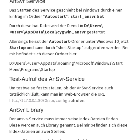
AnSvr Service
Das Starten des
Service
geschieht bei Windows durch einen
Eintrag im Ordner “
Autostart
“:
start_ansvr.bat
Durch diese bat-Datei wird der Dienst in
D:\Users\
<user>\AppData\Local\cygwin_ansvr
gestartet.
Allerdings heisst der
Autostart
-Ordner unter Windows 10 jetzt
Startup
und kann durch “shell:Startup” aufgerufen werden. Bei
mir befindet sich dieser Ordner hier:
D:\Users\<user>AppData\Roaming\Microsoft\Windows\Start
Menu\Programs\Startup
Test-Aufruf des AnSvr-Service
Um testweise festzustellen, ob der AnSvr-Service auch
tatsächlich läuft, kann man im Web-Browser die URL
http://127.0.0.1:8080/api/config
aufrufen.
AnSvr Library
Der ansvs-Service muss immer seine Index-Dateien finden.
Diese werden auch Library genannt. Bei mir befinden sich diese
Index-Dateien an zwei Stellen: