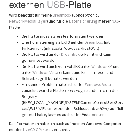
externen
USB
-Platte
Wird benötigt für meine
Dreambox
(Conceptronic,
NetworkMediaPlayer
) und für die
Datensicherung
meiner
NAS
-
Platte.
Die Platte muss als erstes formatiert werden
Eine Formatierung als EXT3 auf der
Dreambox
hat
funktioniert (mkfs.ext3 /dev/scsi/host0/…)
Die Platte wird an der
Dreambox
erkannt und kann
gemountet werden
Die Platte wird auch vom Ext2IFS unter
WindowsXP
und
unter
Windows Vista
erkannt und kann im Lese- und
Schreibzugriff benutzt werden
Ein kleines Problem hatte ich unter
Windows Vista
:
zunächst war die Platte
read-only
, nachdem ich in der
Registry
(HKEY_LOCAL_MACHINE\SYSTEM\CurrentControlSet\Servi
ces\Ext2fs\Parameters) den Schlüssel
ReadOnly
auf Null
gesetzt habe, läuft es auch unter Vista bestens.
Das Formatieren habe ich auch auf meinen Windows-Computer
mit der
LiveCD
GParted
versucht…