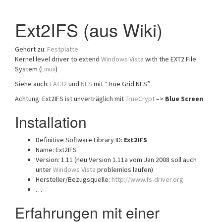
Ext2IFS (aus Wiki)
Gehört zu:
Festplatte
Kernel level driver to extend
Windows Vista
with the EXT2 File
System (
Linux
)
Siehe auch:
FAT32
und
NFS
mit “True Grid NFS”
Achtung: Ext2IFS ist unverträglich mit
TrueCrypt
–>
Blue Screen
Installation
Definitive Software Library ID:
Ext2IFS
Name: Ext2IFS
Version: 1.11 (neu Version 1.11a vom Jan 2008 soll auch
unter
Windows Vista
problemlos laufen)
Hersteller/Bezugsquelle:
http://www.fs-driver.org
…
Erfahrungen mit einer