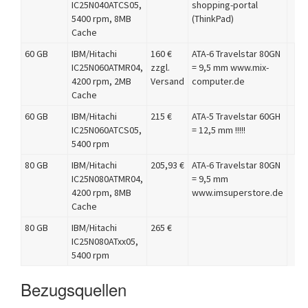
IC25N040ATCS05,
shopping-portal
5400 rpm, 8MB
(ThinkPad)
Cache
60 GB
IBM/Hitachi
160 €
ATA-6 Travelstar 80GN
IC25N060ATMR04,
zzgl.
= 9,5 mm www.mix-
4200 rpm, 2MB
Versand
computer.de
Cache
60 GB
IBM/Hitachi
215 €
ATA-5 Travelstar 60GH
IC25N060ATCS05,
= 12,5 mm !!!!!
5400 rpm
80 GB
IBM/Hitachi
205,93 €
ATA-6 Travelstar 80GN
IC25N080ATMR04,
= 9,5 mm
4200 rpm, 8MB
www.imsuperstore.de
Cache
80 GB
IBM/Hitachi
265 €
IC25N080ATxx05,
5400 rpm
Bezugsquellen