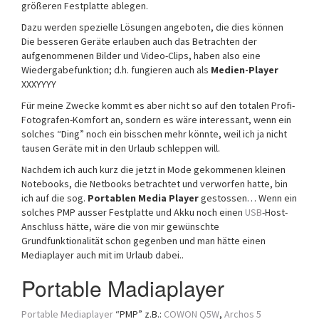
größeren Festplatte ablegen.
Dazu werden spezielle Lösungen angeboten, die dies können
Die besseren Geräte erlauben auch das Betrachten der
aufgenommenen Bilder und Video-Clips, haben also eine
Wiedergabefunktion; d.h. fungieren auch als
Medien-Player
XXXYYYY
Für meine Zwecke kommt es aber nicht so auf den totalen Profi-
Fotografen-Komfort an, sondern es wäre interessant, wenn ein
solches “Ding” noch ein bisschen mehr könnte, weil ich ja nicht
tausen Geräte mit in den Urlaub schleppen will.
Nachdem ich auch kurz die jetzt in Mode gekommenen kleinen
Notebooks, die Netbooks betrachtet und verworfen hatte, bin
ich auf die sog.
Portablen Media Player
gestossen… Wenn ein
solches PMP ausser Festplatte und Akku noch einen
USB
-Host-
Anschluss hätte, wäre die von mir gewünschte
Grundfunktionalität schon gegenben und man hätte einen
Mediaplayer auch mit im Urlaub dabei..
Portable Madiaplayer
Portable Mediaplayer
“PMP” z.B.:
COWON Q5W
,
Archos 5