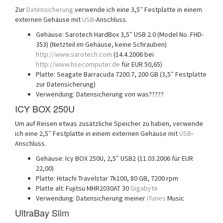
Zur
Datensicherung
verwende ich eine 3,5″ Festplatte in einem
externen Gehäuse mit
USB
-Anschluss.
Gehäuse: Sarotech HardBox 3,5″ USB 2.0 (Model No. FHD-
353) (Netzteil im Gehäuse, keine Schrauben)
http://www.sarotech.com
(14.4.2006 bei
http://www.hsecomputer.de
für EUR 50,65)
Platte: Seagate Barracuda 7200.7, 200 GB (3,5″ Festplatte
zur Datensicherung)
Verwendung: Datensicherung von was?????
ICY BOX 250U
Um auf Reisen etwas zusätzliche Speicher zu haben, verwende
ich eine 2,5″ Festplatte in einem externen Gehäuse mit
USB
-
Anschluss.
Gehäuse: Icy BOX 250U, 2,5″ USB2 (11.03.2006 für EUR
22,00)
Platte: Hitachi Travelstar 7k100, 80 GB, 7200 rpm
Platte alt: Fujitsu MHR2030AT 30
Gigabyte
Verwendung: Datensicherung meiner
iTunes
Music
UltraBay Slim