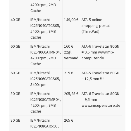
4200 rpm, 2MB
Cache
40 GB
IBM/Hitachi
149,00 €
ATA-5 online-
IC25N040ATCS05,
shopping-portal
5400 rpm, 8MB
(ThinkPad)
Cache
60 GB
IBM/Hitachi
160 €
ATA-6 Travelstar 80GN
IC25N060ATMR04,
zzgl.
= 9,5 mm www.mix-
4200 rpm, 2MB
Versand
computer.de
Cache
60 GB
IBM/Hitachi
215 €
ATA-5 Travelstar 60GH
IC25N060ATCS05,
= 12,5 mm !!!!!
5400 rpm
80 GB
IBM/Hitachi
205,93 €
ATA-6 Travelstar 80GN
IC25N080ATMR04,
= 9,5 mm
4200 rpm, 8MB
www.imsuperstore.de
Cache
80 GB
IBM/Hitachi
265 €
IC25N080ATxx05,