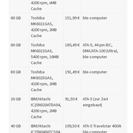
4200 rpm, xMB
Cache
60 GB
Toshiba
151,99 €
ble-computer
MK6021GAS,
4200 rpm, 2MB
Cache
60 GB
Toshiba
180,49 €
ATA-5, 44 pin IDC,
MK6022GAX,
DMA/ATA-100 (Ultra),
5400 rpm, 16MB
ble-computer
Cache
80 GB
Toshiba
191,49 €
ble-computer
MK8025GAS,
4200 rpm, 2MB
Cache
20 GB
IBM/Hitachi
91,50 €
ATA-5 (zur Zeit
IC25N020ATDA04,
eingebaut)
4200 rpm, 2MB
Cache
40 GB
IBM/Hitachi
109,50 €
ATA-5 Travelstar 40GN
IC25N040ATCS04,
ble-computer