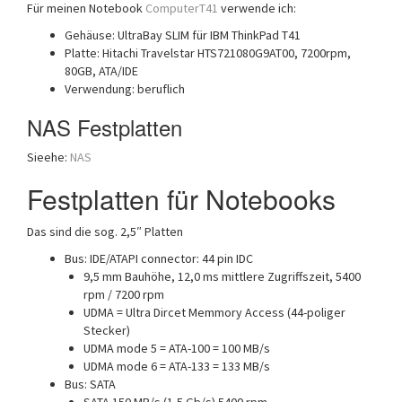
Für meinen Notebook
ComputerT41
verwende ich:
Gehäuse: UltraBay SLIM für IBM ThinkPad T41
Platte: Hitachi Travelstar HTS721080G9AT00, 7200rpm,
80GB, ATA/IDE
Verwendung: beruflich
NAS Festplatten
Sieehe:
NAS
Festplatten für Notebooks
Das sind die sog. 2,5″ Platten
Bus: IDE/ATAPI connector: 44 pin IDC
9,5 mm Bauhöhe, 12,0 ms mittlere Zugriffszeit, 5400
rpm / 7200 rpm
UDMA = Ultra Dircet Memmory Access (44-poliger
Stecker)
UDMA mode 5 = ATA-100 = 100 MB/s
UDMA mode 6 = ATA-133 = 133 MB/s
Bus: SATA