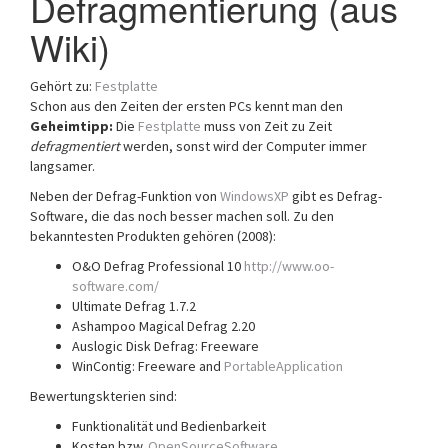
Defragmentierung (aus
Wiki)
Gehört zu:
Festplatte
Schon aus den Zeiten der ersten PCs kennt man den
Geheimtipp:
Die
Festplatte
muss von Zeit zu Zeit
defragmentiert
werden, sonst wird der Computer immer
langsamer.
Neben der Defrag-Funktion von
WindowsXP
gibt es Defrag-
Software, die das noch besser machen soll. Zu den
bekanntesten Produkten gehören (2008):
O&O Defrag Professional 10
http://www.oo-
software.com/
Ultimate Defrag 1.7.2
Ashampoo Magical Defrag 2.20
Auslogic Disk Defrag: Freeware
WinContig: Freeware and
PortableApplication
Bewertungskterien sind:
Funktionalität und Bedienbarkeit
Kosten bzw.
OpenSourceSoftware