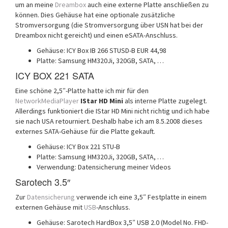
um an meine
Dreambox
auch eine externe Platte anschließen zu
können. Dies Gehäuse hat eine optionale zusätzliche
Stromversorgung (die Stromversorgung über USN hat bei der
Dreambox nicht gereicht) und einen eSATA-Anschluss.
Gehäuse: ICY Box IB 266 STUSD-B EUR 44,98
Platte: Samsung HM320Ji, 320GB, SATA, …
ICY BOX 221 SATA
Eine schöne 2,5″-Platte hatte ich mir für den
NetworkMediaPlayer
IStar HD Mini
als interne Platte zugelegt.
Allerdings funktioniert die IStar HD Mini nicht richtig und ich habe
sie nach USA retourniert. Deshalb habe ich am 8.5.2008 dieses
externes SATA-Gehäuse für die Platte gekauft.
Gehäuse: ICY Box 221 STU-B
Platte: Samsung HM320Ji, 320GB, SATA, …
Verwendung: Datensicherung meiner Videos
Sarotech 3.5″
Zur
Datensicherung
verwende ich eine 3,5″ Festplatte in einem
externen Gehäuse mit
USB
-Anschluss.
Gehäuse: Sarotech HardBox 3,5″ USB 2.0 (Model No. FHD-