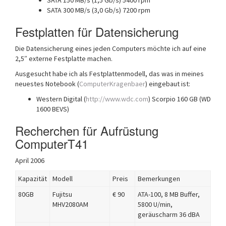
SATA 150 MB/s (1,5 Gb/s) 5400 rpm
SATA 300 MB/s (3,0 Gb/s) 7200 rpm
Festplatten für Datensicherung
Die Datensicherung eines jeden Computers möchte ich auf eine
2,5″ externe Festplatte machen.
Ausgesucht habe ich als Festplattenmodell, das was in meines
neuestes Notebook (
ComputerKragenbaer
) eingebaut ist:
Western Digital (
http://www.wdc.com
) Scorpio 160 GB (WD
1600 BEVS)
Recherchen für Aufrüstung
ComputerT41
April 2006
Kapazität
Modell
Preis
Bemerkungen
80GB
Fujitsu
€ 90
ATA-100, 8 MB Buffer,
MHV2080AM
5800 U/min,
geräuscharm 36 dBA