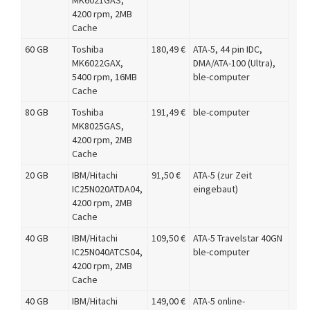
MK6021GAS,
4200 rpm, 2MB
Cache
60 GB
Toshiba
180,49 €
ATA-5, 44 pin IDC,
MK6022GAX,
DMA/ATA-100 (Ultra),
5400 rpm, 16MB
ble-computer
Cache
80 GB
Toshiba
191,49 €
ble-computer
MK8025GAS,
4200 rpm, 2MB
Cache
20 GB
IBM/Hitachi
91,50 €
ATA-5 (zur Zeit
IC25N020ATDA04,
eingebaut)
4200 rpm, 2MB
Cache
40 GB
IBM/Hitachi
109,50 €
ATA-5 Travelstar 40GN
IC25N040ATCS04,
ble-computer
4200 rpm, 2MB
Cache
40 GB
IBM/Hitachi
149,00 €
ATA-5 online-