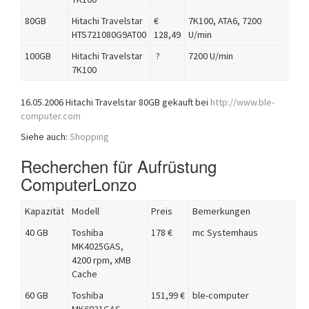
80GB
Hitachi Travelstar
€
7K100, ATA6, 7200
HTS721080G9AT00
128,49
U/min
100GB
Hitachi Travelstar
?
7200 U/min
7K100
16.05.2006 Hitachi Travelstar 80GB gekauft bei
http://www.ble-
computer.com
Siehe auch:
Shopping
Recherchen für Aufrüstung
ComputerLonzo
Kapazität
Modell
Preis
Bemerkungen
40 GB
Toshiba
178 €
mc Systemhaus
MK4025GAS,
4200 rpm, xMB
Cache
60 GB
Toshiba
151,99 €
ble-computer