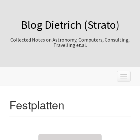
Blog Dietrich (Strato)
Collected Notes on Astronomy, Computers, Consulting,
Travelling et.al.
T
o
g
g
Festplatten
l
e
n
a
v
i
g