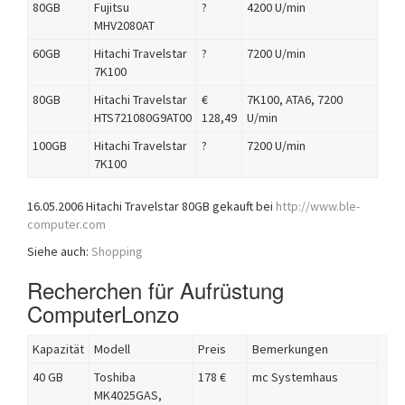
80GB
Fujitsu
?
4200 U/min
MHV2080AT
60GB
Hitachi Travelstar
?
7200 U/min
7K100
80GB
Hitachi Travelstar
€
7K100, ATA6, 7200
HTS721080G9AT00
128,49
U/min
100GB
Hitachi Travelstar
?
7200 U/min
7K100
16.05.2006 Hitachi Travelstar 80GB gekauft bei
http://www.ble-
computer.com
Siehe auch:
Shopping
Recherchen für Aufrüstung
ComputerLonzo
Kapazität
Modell
Preis
Bemerkungen
40 GB
Toshiba
178 €
mc Systemhaus
MK4025GAS,