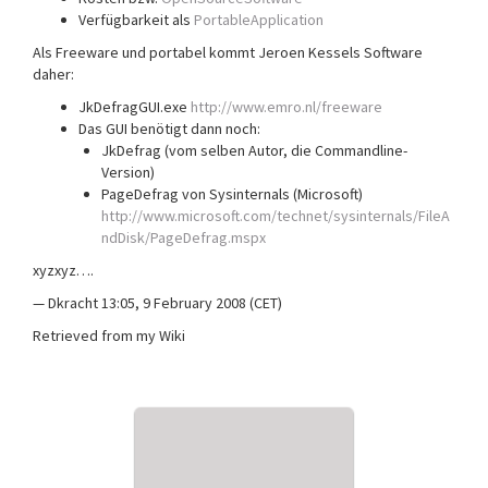
Verfügbarkeit als
PortableApplication
Als Freeware und portabel kommt Jeroen Kessels Software
daher:
JkDefragGUI.exe
http://www.emro.nl/freeware
Das GUI benötigt dann noch:
JkDefrag (vom selben Autor, die Commandline-
Version)
PageDefrag von Sysinternals (Microsoft)
http://www.microsoft.com/technet/sysinternals/FileA
ndDisk/PageDefrag.mspx
xyzxyz….
— Dkracht 13:05, 9 February 2008 (CET)
Retrieved from my Wiki