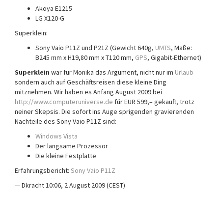
Akoya E1215
LG X120-G
Superklein:
Sony Vaio P11Z und P21Z (Gewicht 640g,
UMTS
, Maße:
B245 mm x H19,80 mm x T120 mm,
GPS
, Gigabit-Ethernet)
Superklein
war für Monika das Argument, nicht nur im
Urlaub
sondern auch auf Geschäftsreisen diese kleine Ding
mitznehmen. Wir haben es Anfang August 2009 bei
http://www.computeruniverse.de
für EUR 599,– gekauft, trotz
neiner Skepsis. Die sofort ins Auge sprigenden gravierenden
Nachteile des Sony Vaio P11Z sind:
Windows Vista
Der langsame Prozessor
Die kleine Festplatte
Erfahrungsbericht:
Sony Vaio P11Z
— Dkracht 10:06, 2 August 2009 (CEST)