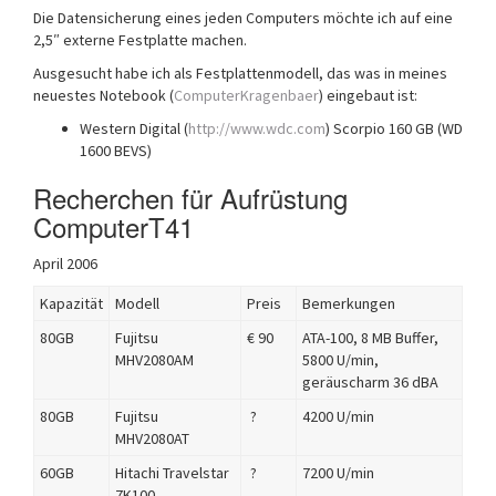
Die Datensicherung eines jeden Computers möchte ich auf eine
2,5″ externe Festplatte machen.
Ausgesucht habe ich als Festplattenmodell, das was in meines
neuestes Notebook (
ComputerKragenbaer
) eingebaut ist:
Western Digital (
http://www.wdc.com
) Scorpio 160 GB (WD
1600 BEVS)
Recherchen für Aufrüstung
ComputerT41
April 2006
Kapazität
Modell
Preis
Bemerkungen
80GB
Fujitsu
€ 90
ATA-100, 8 MB Buffer,
MHV2080AM
5800 U/min,
geräuscharm 36 dBA
80GB
Fujitsu
?
4200 U/min
MHV2080AT
60GB
Hitachi Travelstar
?
7200 U/min
7K100