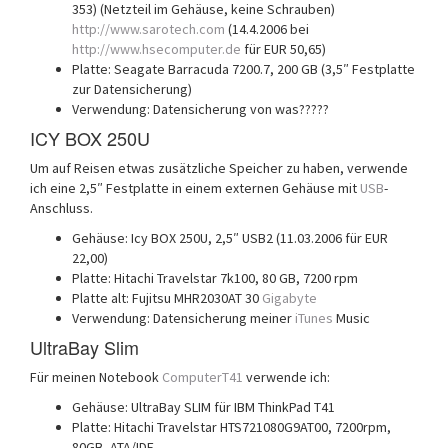
353) (Netzteil im Gehäuse, keine Schrauben)
http://www.sarotech.com
(14.4.2006 bei
http://www.hsecomputer.de
für EUR 50,65)
Platte: Seagate Barracuda 7200.7, 200 GB (3,5″ Festplatte
zur Datensicherung)
Verwendung: Datensicherung von was?????
ICY BOX 250U
Um auf Reisen etwas zusätzliche Speicher zu haben, verwende
ich eine 2,5″ Festplatte in einem externen Gehäuse mit
USB
-
Anschluss.
Gehäuse: Icy BOX 250U, 2,5″ USB2 (11.03.2006 für EUR
22,00)
Platte: Hitachi Travelstar 7k100, 80 GB, 7200 rpm
Platte alt: Fujitsu MHR2030AT 30
Gigabyte
Verwendung: Datensicherung meiner
iTunes
Music
UltraBay Slim
Für meinen Notebook
ComputerT41
verwende ich:
Gehäuse: UltraBay SLIM für IBM ThinkPad T41
Platte: Hitachi Travelstar HTS721080G9AT00, 7200rpm,
80GB, ATA/IDE