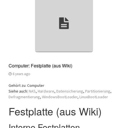
a
t
i
o
n
Computer: Festplatte (aus Wiki)
6 years ago
Gehört zu: Computer
Siehe auch:
NAS
,
Hardware
,
Datensicherung
,
Partitionierung
,
Defragmentierung
,
WindowsBootLoader
,
LinuxBootLoader
Festplatte (aus Wiki)
Interne Festplatten