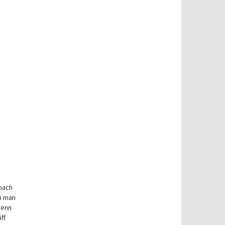
 nach
n man
Wenn
ff