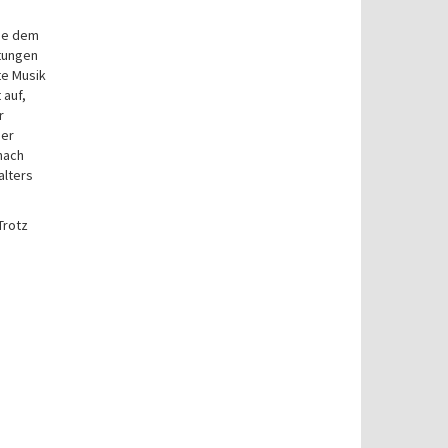
die dem
ltungen
te Musik
 auf,
r
der
nach
alters
Trotz