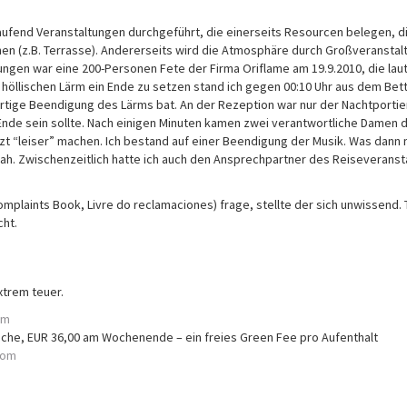
 laufend Veranstaltungen durchgeführt, die einerseits Resourcen belegen, 
en (z.B. Terrasse). Andererseits wird die Atmosphäre durch Großveransta
ungen war eine 200-Personen Fete der Firma Oriflame am 19.9.2010, die lau
höllischen Lärm ein Ende zu setzen stand ich gegen 00:10 Uhr aus dem Bett
ortige Beendigung des Lärms bat. An der Rezeption war nur der Nachtportie
Ende sein sollte. Nach einigen Minuten kamen zwei verantwortliche Damen 
tzt “leiser” machen. Ich bestand auf einer Beendigung der Musik. Was dann 
hah. Zwischenzeitlich hatte ich auch den Ansprechpartner des Reiseveranst
plaints Book, Livre do reclamaciones) frage, stellte der sich unwissend. 
ht.
xtrem teuer.
om
oche, EUR 36,00 am Wochenende – ein freies Green Fee pro Aufenthalt
com