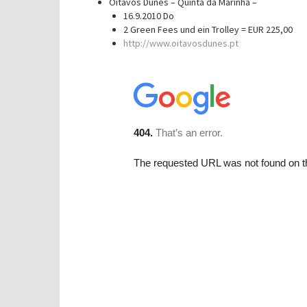
Oitavos Dunes – Quinta da Marinha –
16.9.2010 Do
2 Green Fees und ein Trolley = EUR 225,00
http://www.oitavosdunes.pt