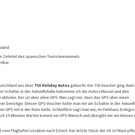
sland.
ein Zehntel des spanischen Touristenrummels
htbar
utschland aus über
TUI Holiday Autos
gebucht. Der TUI-Voucher ging dann 
 Am Schalter in der Ankunftshalle bekomme ich die Autoschlüssel und den
 abholen. Der ist aber ohne GPS. Man sagt mir, dass das GPS über einen
cher benötige. Diesen GPS-Voucher hätte man mir am Schalter in der Ankunft
 ein GPS mit in der Rate hätte. Schließlich sagt man mir, im Parkhaus Erdegs
ch 15 Minuten Warten kommt ein GPS-Mensch und übergibt mir ein kleines
vom Flughafen Lissabon nach Estoril. Das letzte Stück der A5 ist Maut-pflic