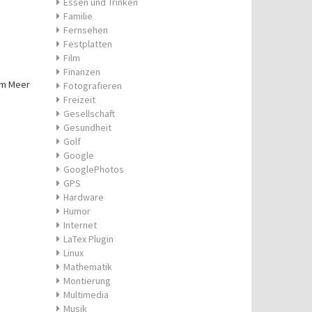
Essen und Trinken
Familie
Fernsehen
Festplatten
Film
Finanzen
 am Meer
Fotografieren
Freizeit
Gesellschaft
Gesundheit
Golf
Google
GooglePhotos
GPS
Hardware
Humor
Internet
LaTex Plugin
Linux
Mathematik
Montierung
Multimedia
Musik