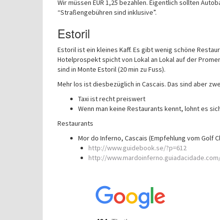
Wir müssen EUR 1,25 bezahlen. Eigentlich sollten Auto
“Straßengebühren sind inklusive”.
Estoril
Estoril ist ein kleines Kaff. Es gibt wenig schöne Resta
Hotelprospekt spicht von Lokal an Lokal auf der Promena
sind in Monte Estoril (20 min zu Fuss).
Mehr los ist diesbezüglich in Cascais. Das sind aber zw
Taxi ist recht preiswert
Wenn man keine Restaurants kennt, lohnt es sic
Restaurants
Mor do Inferno, Cascais (Empfehlung vom Golf C
http://www.guidebook.se/?p=612
http://www.mardoinferno.guiadacidade.com