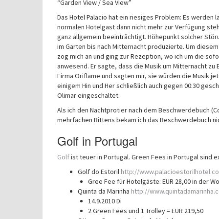
“Garden View / Sea View”
Das Hotel Palacio hat ein riesiges Problem: Es werden
normalen Hotelgast dann nicht mehr zur Verfügung steh
ganz allgemein beeinträchtigt. Höhepunkt solcher Stör
im Garten bis nach Mitternacht produzierte. Um diesem 
zog mich an und ging zur Rezeption, wo ich um die sof
anwesend. Er sagte, dass die Musik um Mitternacht zu 
Firma Oriflame und sagten mir, sie würden die Musik je
einigem Hin und Her schließlich auch gegen 00:30 gesc
Olimar eingeschaltet.
Als ich den Nachtprotier nach dem Beschwerdebuch (Com
mehrfachen Bittens bekam ich das Beschwerdebuch nic
Golf in Portugal
Golf
ist teuer in Portugal. Green Fees in Portugal sind e
Golf do Estoril
http://www.palacioestorilhotel.c
Gree Fee für Hotelgäste: EUR 28,00 in der W
Quinta da Marinha
http://www.quintadamarinha.
14.9.2010 Di
2 Green Fees und 1 Trolley = EUR 219,50