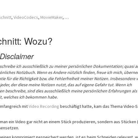
chnitt
,
VideoCodecs
,
MovieMaker
, …
hnitt: Wozu?
Disclaimer
 schreibe ich ausschließlich zu meiner persönlichen Dokumentation; quasi a
sönliches Notizbuch.
Wenn es Andere nützlich finden, freue ich mich, übern
tie für die Richtigkeit bzw. die Fehlerfreiheit meiner Notizen. Insbesondere 
 jeder, der diese meine Notizen nutzt, das auf eigene Gefahr tut.
Wenn ich
n beschreibe, sind dies ausschließlich meine persönlichen Erfahrungen als 
t, welches ich bekommen habe.
umfangreich mit
Video Recording
beschäftigt hatte, kam das Thema Video-S
man ein Video gar nicht an einem Stück produzieren, sondern aus Stücken 
mensetzen.
meinen komprimiert gespeichert werden, ist es beim Schneiden relevant, 