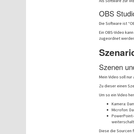
Als Software zur Vi
OBS Studi
Die Software ist “OB
Ein OBS-Video kan
zugeordnet werden
Szenari
Szenen un
Mein Video soll nur
Zu dieser einen Sze
Um so ein Video her
Kamera: Dami
Microfon: Da
PowerPoint-F
weiterscha
Diese die Sourcen f