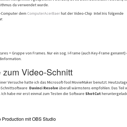
ithmus da verwendet wurde.
p-Computer dem
ComputerAcerBaer
hat der Video-Chip Intel Iris folgende
r
:
tures = Gruppe von Frames. Nur ein sog. I-Frame (auch Key-Frame genannt) 
dinformation.
 zum Video-Schnitt
ner Versuche hatte ich das Microsoft-Tool MovieMaker benutzt. Heutzutage
o-Schnittsoftware
Davinci Resolve
überall wärmstens empfohlen. Das Teil w
. Ich habe mir erst einmal zum Testen die Software
ShotCut
heruntergelad
 Production mit OBS Studio