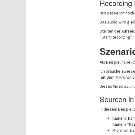
Recording
Nun passe ich noch
Das Audio wird gle
Starten der Aufzeic
“Start Recording”
Szenari
Als Beispiel habe i
Ich brauche zwei s
mit dem Mikrofon d
Dieses Video soll n
Sourcen i
In diesem Beispiel d
Kamera: Dami
Kamera “Raz
Microfon: Da