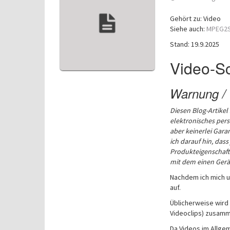
Gehört zu: Video
Siehe auch:
MPEG2S
Stand: 19.9.2025
Video-Sc
Warnung / 
Diesen Blog-Artikel
elektronisches per
aber keinerlei Garan
ich darauf hin, dass
Produkteigenschafte
mit dem einen Gerä
Nachdem ich mich 
auf.
Üblicherweise wird 
Videoclips) zusam
Da Videos im Allge