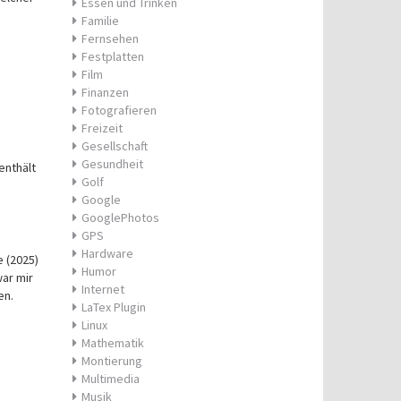
Essen und Trinken
Familie
Fernsehen
Festplatten
Film
Finanzen
Fotografieren
Freizeit
Gesellschaft
Gesundheit
enthält
Golf
Google
GooglePhotos
GPS
Hardware
 (2025)
Humor
ar mir
Internet
en.
LaTex Plugin
Linux
Mathematik
Montierung
Multimedia
Musik