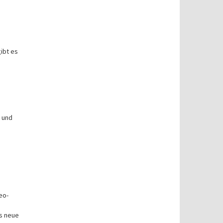
ibt es
 und
eo-
as neue