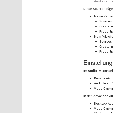
Ansteckmi
Diese Sourcen füge 
Meine Kamer
Sources 
Create n
Properti
Mein Mikrofo
Sources 
Create n
Properti
Einstellun
Im
Audio-Mixer
seh
Desktop-Au
Audio Input 
Video Captu
In den Advanced Aud
Desktop-Audi
Video Captur