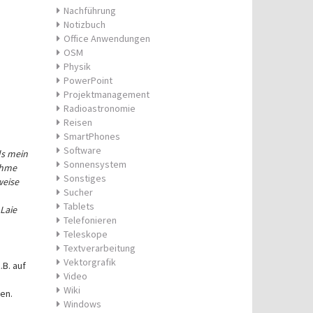
Nachführung
Notizbuch
Office Anwendungen
OSM
Physik
PowerPoint
Projektmanagement
Radioastronomie
Reisen
SmartPhones
Software
ls mein
Sonnensystem
ehme
Sonstiges
weise
Sucher
Tablets
Laie
Telefonieren
Teleskope
Textverarbeitung
Vektorgrafik
.B. auf
Video
Wiki
en.
Windows