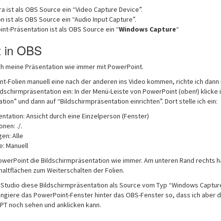
 ist als OBS Source ein “Video Capture Device”.
n ist als OBS Source ein “Audio Input Capture”.
nt-Präsentation ist als OBS Source ein “
Windows Capture
“
t in OBS
ich meine Präsentation wie immer mit PowerPoint.
t-Folien manuell eine nach der anderen ins Video kommen, richte ich dann 
dschirmpräsentation ein: In der Menü-Leiste von PowerPoint (oben!) klicke i
tion” und dann auf “Bildschirmpräsentation einrichten”. Dort stelle ich ein:
entation: Ansicht durch eine Einzelperson (Fenster)
nen: ./.
gen: Alle
e: Manuell
PowerPoint die Bildschirmpräsentation wie immer. Am unteren Rand rechts h
haltflächen zum Weiterschalten der Folien.
S Studio diese Bildschirmpräsentation als Source vom Typ “Windows Captur
angiere das PowerPoint-Fenster hinter das OBS-Fenster so, dass ich aber 
PT noch sehen und anklicken kann.