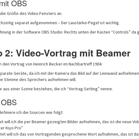
 mit OBS
 die Größe des Video-Fensters an.
ichzeitig separat aufgenommen – Der Laustärke-Pegel ist wichtig
hnung in der Software OBS Studio: Rechts unten der Kasten “Controls” da g
o 2: Video-Vortrag mit Beamer
ch den Vortrag von Heinrich Becker im Nachbartreff 1904.
eparate Geräte, da ich mit der Kamera das Bild auf der Leinwand aufnehmen
ie Stimme des Sprechers aufnehmen will.
ur aus einer Szene bestehen, die ich “Vortrag-Setting” nenne.
n OBS
efiniere ich die Sourcen wie folgt:
t will ich die per Beamer gezeigten Bilder aufnehmen, das ist die neue Vid
er Kiyo Pro”
mit will ich das von Vortragenden gesprochene Wort aufnahmen, das ist d