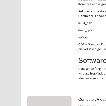
Kompressionsalgor
Auf meinem Lapto
Hardware-Encode
h264_qsv
hevc_qsv
vp9_qsv
GOP = Group of Pic
die vollständige Bil
Software
Ganz am Anfang mei
wird als freie Vide
aber zu kompliziert
Computer: Video