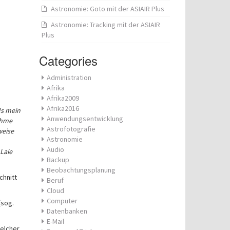
Astronomie: Goto mit der ASIAIR Plus
Astronomie: Tracking mit der ASIAIR
Plus
Categories
Administration
Afrika
Afrika2009
Afrika2016
ls mein
Anwendungsentwicklung
ehme
Astrofotografie
weise
Astronomie
Audio
Laie
Backup
Beobachtungsplanung
chnitt
Beruf
Cloud
Computer
(sog.
Datenbanken
E-Mail
welcher