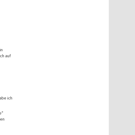
in
ch auf
abe ich
e”
den