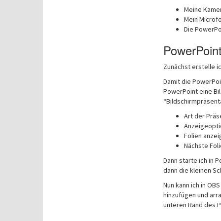
Meine Kamera
Mein Microfo
Die PowerPoi
PowerPoin
Zunächst erstelle 
Damit die PowerPoin
PowerPoint eine Bil
“Bildschirmpräsenta
Art der Präs
Anzeigeoptio
Folien anzei
Nächste Foli
Dann starte ich in 
dann die kleinen Sc
Nun kann ich in OB
hinzufügen und arr
unteren Rand des P