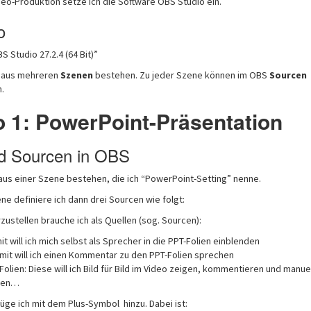
deo-Produktion setze ich die Software OBS Studio ein.
o
S Studio 27.2.4 (64 Bit)”
n aus mehreren
Szenen
bestehen. Zu jeder Szene können im OBS
Sourcen
.
o 1: PowerPoint-Präsentation
d Sourcen in OBS
 aus einer Szene bestehen, die ich “PowerPoint-Setting” nenne.
ne definiere ich dann drei Sourcen wie folgt:
zustellen brauche ich als Quellen (sog. Sourcen):
t will ich mich selbst als Sprecher in die PPT-Folien einblenden
mit will ich einen Kommentar zu den PPT-Folien sprechen
olien: Diese will ich Bild für Bild im Video zeigen, kommentieren und manuel
lten…
üge ich mit dem Plus-Symbol hinzu. Dabei ist: