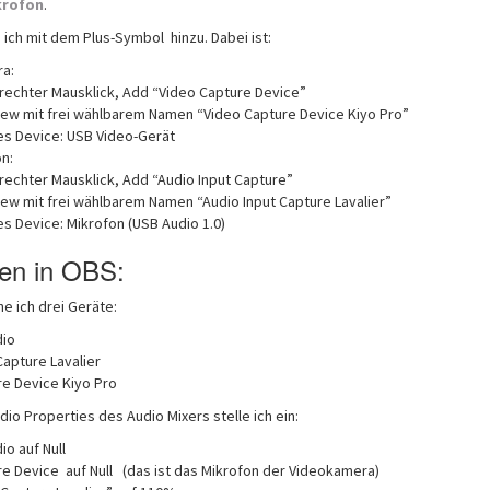
krofon
.
ich mit dem Plus-Symbol hinzu. Dabei ist:
a:
rechter Mausklick, Add “Video Capture Device”
ew mit frei wählbarem Namen “Video Capture Device Kiyo Pro”
es Device: USB Video-Gerät
n:
rechter Mausklick, Add “Audio Input Capture”
ew mit frei wählbarem Namen “Audio Input Capture Lavalier”
es Device: Mikrofon (USB Audio 1.0)
gen in OBS:
e ich drei Geräte:
dio
Capture Lavalier
re Device Kiyo Pro
io Properties des Audio Mixers stelle ich ein:
o auf Null
e Device auf Null (das ist das Mikrofon der Videokamera)