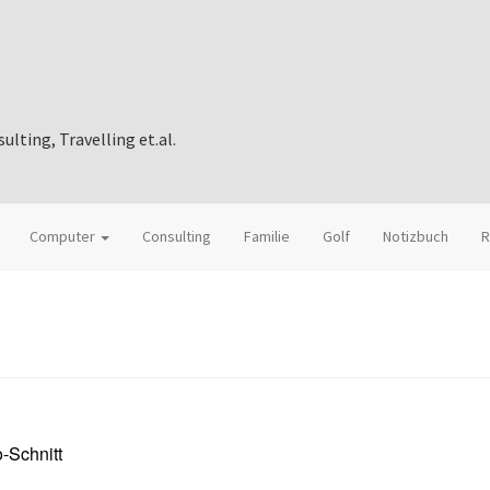
ting, Travelling et.al.
Computer
Consulting
Familie
Golf
Notizbuch
R
-Schnitt