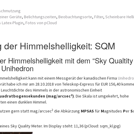
rschmutzung
einer Geräte
,
Belichtungszeiten
,
Beobachtungsorte
,
Filter
,
Scheinbare Hell
 Latex-Plugin
,
Fotos von pCloud
 der Himmelshelligkeit: SQM
r Himmelshelligkeit mit dem “Sky Qualtity
 Unihedron
mmelshelligkeit kann mit einem Messgerät der kanadischen Firma
Unihedro
erät habe ich mir am 28.10.2018 von Teleskop-Express für EUR 156,40 komm
e Leuchtdichte des Himmels in der astronomischen Einheit
2
uadratbogensekunden (mag/arcsec
)
. Die Skala ist umgekehrt, hohe
ten einen dunklen Himmel.
2
utzen gern statt mag/arcsec
die Abkürzung
MPSAS
für
M
agnitudes
P
er
S
eines Sky Quality Meter. Im Display steht: 11,36 (pCloud: sqm_kl.jpg)