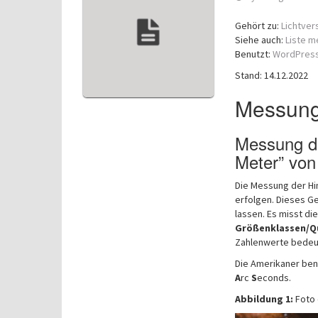
Gehört zu:
Lichtve
Siehe auch:
Liste m
Benutzt:
WordPress
Stand: 14.12.2022
Messung
Messung de
Meter” von
Die Messung der Hi
erfolgen. Dieses G
lassen. Es misst di
Größenklassen/Q
Zahlenwerte bedeu
Die Amerikaner ben
A
rc
S
econds.
Abbildung 1:
Foto 