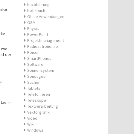
Nachführung
also
Notizbuch
Office Anwendungen
OSM
Physik
die
PowerPoint
Projektmanagement
Radioastronomie
 wie
Reisen
ist der
SmartPhones
Software
Sonnensystem
Sonstiges
en
Sucher
Tablets
Telefonieren
Teleskope
etzen –
Textverarbeitung
Vektorgrafik
Video
Wiki
Windows