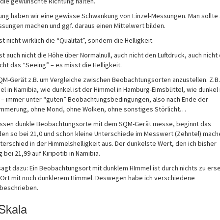
 die gewünschte Richtung halten.
ung haben wir eine gewisse Schwankung von Einzel-Messungen. Man sollte 
ungen machen und ggf. daraus einen Mittelwert bilden.
nicht wirklich die “Qualität”, sondern die Helligkeit.
 auch nicht die Höhe über Normalnull, auch nicht den Luftdruck, auch nicht 
cht das “Seeing” – es misst die Helligkeit.
QM-Gerät z.B. um Vergleiche zwischen Beobachtungsorten anzustellen. Z.B.
el in Namibia, wie dunkel ist der Himmel in Hamburg-Eimsbüttel, wie dunkel 
 – immer unter “guten” Beobachtungsbedingungen, also nach Ende der
mmerung, ohne Mond, ohne Wolken, ohne sonstiges Störlicht…
assen dunkle Beobachtungsorte mit dem SQM-Gerät messe, beginnt das
den so bei 21,0 und schon kleine Unterschiede im Messwert (Zehntel) mach
terschied in der Himmelshelligkeit aus. Der dunkelste Wert, den ich bisher
bei 21,99 auf Kiripotib in Namibia.
agt dazu: Ein Beobachtungsort mit dunklem HImmel ist durch nichts zu ers
 Ort mit noch dunklerem Himmel. Deswegen habe ich verschiedene
beschrieben.
-Skala