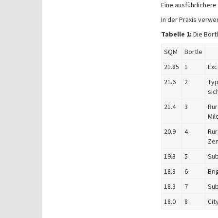
Eine ausführlichere
In der Praxis verwe
Tabelle 1:
Die Bort
SQM
Bortle
21.85
1
Exc
21.6
2
Typ
sic
21.4
3
Rur
Mil
20.9
4
Rur
Zen
19.8
5
Sub
18.8
6
Bri
18.3
7
Sub
18.0
8
Cit