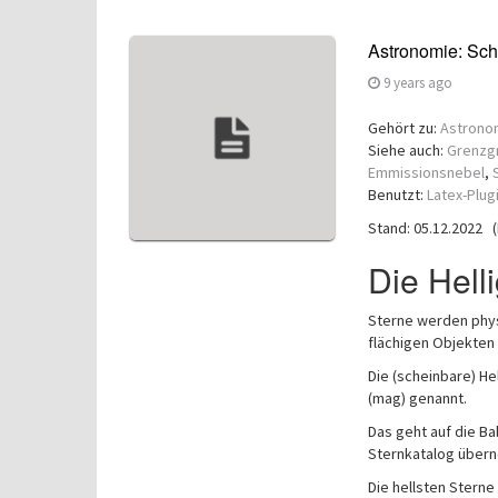
Astronomie: Sch
9 years ago
Gehört zu:
Astrono
Siehe auch:
Grenzg
Emmissionsnebel
,
Benutzt:
Latex-Plug
Stand: 05.12.2022 (
Die Hell
Sterne werden phys
flächigen Objekten 
Die (scheinbare) He
(mag) genannt.
Das geht auf die B
Sternkatalog über
Die hellsten Sterne