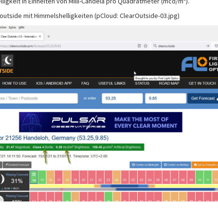
ligkeit in Einheiten von Milli-Candela pro Quadratmeter (mcd/m²).
outside mit Himmelshelligkeiten (pCloud: ClearOutside-03.jpg)