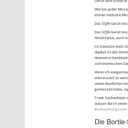
Gerät also schon in
Wie bei jeder Mess
immer mehrere Mess
Das SQM-Gerät misst 
Das SQM-Gerät misst
Windstärke, auch ni
Ich benutze mein S
dunkel ist der Himm
Himmel in Handeloh
astronomischen Dä
Wenn ich einigerm
interessant zu wer
einen deutlichen Un
gemessen habe, lag 
Frank Sackenheim s
ausser durch einen
Beobachtungsorte
Die Bortle