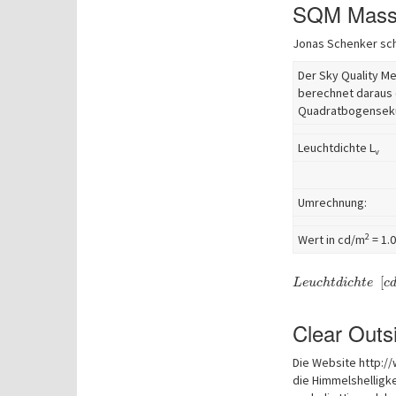
SQM Masse
Jonas Schenker schr
Der Sky Quality Me
berechnet daraus d
Quadratbogensek
Leuchtdichte L
v
Umrechnung:
2
Wert in cd/m
= 1.0
[
L
e
u
c
h
t
d
i
c
h
t
e
c
Clear Outs
Die Website http:/
die Himmelshelligke