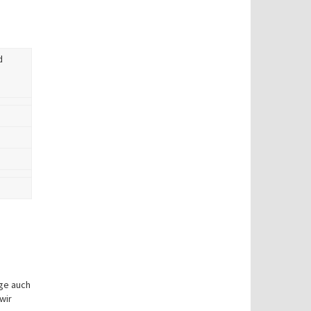
d
ge auch
wir