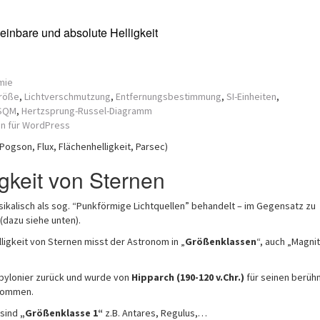
einbare und absolute Helligkeit
mie
röße
,
Lichtverschmutzung
,
Entfernungsbestimmung
,
SI-Einheiten
,
SQM
,
Hertzsprung-Russel-Diagramm
in für WordPress
Pogson, Flux, Flächenhelligkeit, Parsec)
igkeit von Sternen
ikalisch als sog. “Punkförmige Lichtquellen” behandelt – im Gegensatz zu
(dazu siehe unten).
lligkeit von Sternen misst der Astronom in „
Größenklassen
“, auch „Magni
abylonier zurück und wurde von
Hipparch (190-120 v.Chr.)
für seinen berüh
nommen.
 sind
„Größenklasse 1“
z.B. Antares, Regulus,…