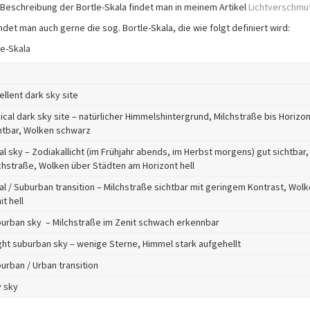
 Beschreibung der Bortle-Skala findet man in meinem Artikel
Lichtverschmu
ndet man auch gerne die sog. Bortle-Skala, die wie folgt definiert wird:
le-Skala
ellent dark sky site
ical dark sky site – natürlicher Himmelshintergrund, Milchstraße bis Horizon
htbar, Wolken schwarz
al sky – Zodiakallicht (im Frühjahr abends, im Herbst morgens) gut sichtbar,
chstraße, Wolken über Städten am Horizont hell
al / Suburban transition – Milchstraße sichtbar mit geringem Kontrast, Wolk
it hell
urban sky – Milchstraße im Zenit schwach erkennbar
ght suburban sky – wenige Sterne, Himmel stark aufgehellt
urban / Urban transition
y sky