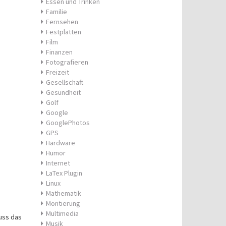
Essen und Trinken
Familie
Fernsehen
Festplatten
Film
Finanzen
Fotografieren
Freizeit
Gesellschaft
Gesundheit
Golf
Google
GooglePhotos
GPS
Hardware
Humor
Internet
LaTex Plugin
Linux
Mathematik
Montierung
Multimedia
uss das
Musik