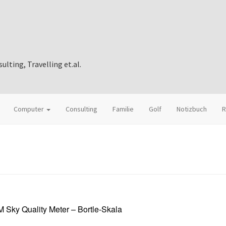
ting, Travelling et.al.
Computer
Consulting
Familie
Golf
Notizbuch
R
 Sky Quality Meter – Bortle-Skala