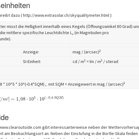
inheiten
eibt dazu ( http://www.extrasolar.ch/skyqualitymeter.html ):
ter misst die Helligkeit innerhalb eines Kegels (Öffnungswinkel 80 Grad) un
ie mittlere spezifische Leuchtdichte L
(in Magnituden pro
v
unde).
2
Anzeige:
mag / (arcsec)
2
2
SI-Einheit:
cd / m
= lm / m
/ sterad
2
8 * 10^5 * 10^(-0.4*SQM) , mit SQM = Anzeigewert in mag / (arcsec)
5
(
−
0
,
4
⋅
)
S
Q
M
/
]
=
1
,
08
⋅
10
⋅
10
²
d
m
ide
/www.clearoutside.com gibt interessanterweise neben der Wettervorhersa
it am Beobachtungsort an. Neben der Einstufung in die Bortle-Skala finden 