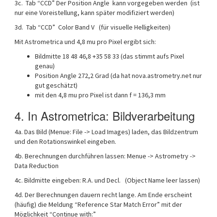
3c. Tab “CCD” Der Position Angle kann vorgegeben werden (ist
nur eine Voreistellung, kann später modifiziert werden)
3d. Tab “CCD” Color Band V (für visuelle Helligkeiten)
Mit Astrometrica und 4,8 mu pro Pixel ergibt sich:
Bildmitte 18 48 46,8 +35 58 33 (das stimmt aufs Pixel
genau)
Position Angle 272,2 Grad (da hat nova.astrometry.net nur
gut geschätzt)
mit den 4,8 mu pro Pixel ist dann f = 136,3 mm
4. In Astrometrica: Bildverarbeitung
4a. Das Bild (Menue: File -> Load Images) laden, das Bildzentrum
und den Rotationswinkel eingeben.
4b. Berechnungen durchführen lassen: Menue -> Astrometry ->
Data Reduction
4c. Bildmitte eingeben: R.A. und Decl. (Object Name leer lassen)
4d. Der Berechnungen dauern recht lange. Am Ende erscheint
(häufig) die Meldung “Reference Star Match Error” mit der
Möglichkeit “Continue with:”