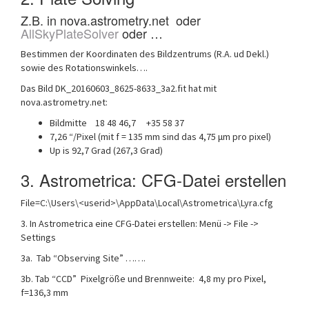
Z.B. in nova.astrometry.net oder
AllSkyPlateSolver
oder …
Bestimmen der Koordinaten des Bildzentrums (R.A. ud Dekl.)
sowie des Rotationswinkels….
Das Bild DK_20160603_8625-8633_3a2.fit hat mit
nova.astrometry.net:
Bildmitte 18 48 46,7 +35 58 37
7,26 “/Pixel (mit f = 135 mm sind das 4,75 μm pro pixel)
Up is 92,7 Grad (267,3 Grad)
3. Astrometrica: CFG-Datei erstellen
File=C:\Users\<userid>\AppData\Local\Astrometrica\Lyra.cfg
3. In Astrometrica eine CFG-Datei erstellen: Menü -> File ->
Settings
3a. Tab “Observing Site” …….
3b. Tab “CCD” Pixelgröße und Brennweite: 4,8 my pro Pixel,
f=136,3 mm