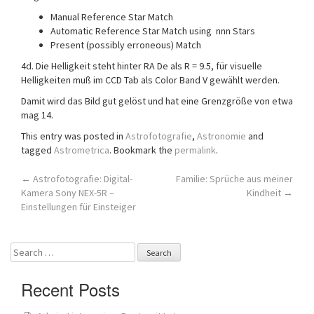
Manual Reference Star Match
Automatic Reference Star Match using nnn Stars
Present (possibly erroneous) Match
4d. Die Helligkeit steht hinter RA De als R = 9.5, für visuelle
Helligkeiten muß im CCD Tab als Color Band V gewählt werden.
Damit wird das Bild gut gelöst und hat eine Grenzgröße von etwa
mag 14.
This entry was posted in
Astrofotografie
,
Astronomie
and
tagged
Astrometrica
. Bookmark the
permalink
.
Post
←
Astrofotografie: Digital-
Familie: Sprüche aus meiner
Kamera Sony NEX-5R –
Kindheit
→
navigation
Einstellungen für Einsteiger
Search
for:
Recent Posts