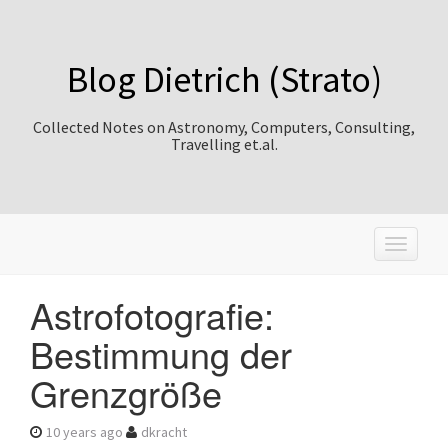
Blog Dietrich (Strato)
Collected Notes on Astronomy, Computers, Consulting,
Travelling et.al.
T
o
g
Astrofotografie:
g
l
Bestimmung der
e
n
Grenzgröße
a
v
i
10 years ago
dkracht
g