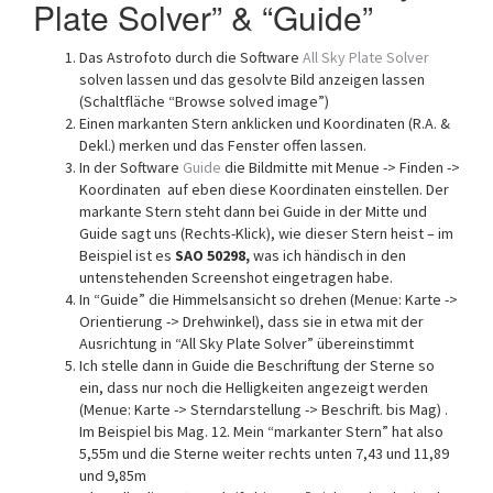
Plate Solver” & “Guide”
Das Astrofoto durch die Software
All Sky Plate Solver
solven lassen und das gesolvte Bild anzeigen lassen
(Schaltfläche “Browse solved image”)
Einen markanten Stern anklicken und Koordinaten (R.A. &
Dekl.) merken und das Fenster offen lassen.
In der Software
Guide
die Bildmitte mit Menue -> Finden ->
Koordinaten auf eben diese Koordinaten einstellen. Der
markante Stern steht dann bei Guide in der Mitte und
Guide sagt uns (Rechts-Klick), wie dieser Stern heist – im
Beispiel ist es
SAO 50298,
was ich händisch in den
untenstehenden Screenshot eingetragen habe.
In “Guide” die Himmelsansicht so drehen (Menue: Karte ->
Orientierung -> Drehwinkel), dass sie in etwa mit der
Ausrichtung in “All Sky Plate Solver” übereinstimmt
Ich stelle dann in Guide die Beschriftung der Sterne so
ein, dass nur noch die Helligkeiten angezeigt werden
(Menue: Karte -> Sterndarstellung -> Beschrift. bis Mag) .
Im Beispiel bis Mag. 12. Mein “markanter Stern” hat also
5,55m und die Sterne weiter rechts unten 7,43 und 11,89
und 9,85m