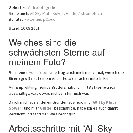
a
Gehört zu:
Astrofotografie
t
Siehe auch:
All Sky Plate Solver
,
Guide
,
Astrometrica
i
Benutzt:
Fotos aus pCloud
o
Stand: 10.09.2021
n
Welches sind die
schwächsten Sterne auf
meinem Foto?
Bei meiner
Astrofotografie
fragte ich mich manchmal, wie ich die
Grenzgröße
auf einem Astro-Foto einfach ermitteln kann.
Auf Empfehlung meines Bruders habe ich mit
Astrometrica
beschäftigt, was etwas mühsam für mich war.
Da ich mich aus anderen Gründen sowieso mit “
All Sky Plate
Solver
” und mit “
Guide
” beschäftige, habe ich es auch damit
versucht und fand den Weg recht gut.
Arbeitsschritte mit “All Sky