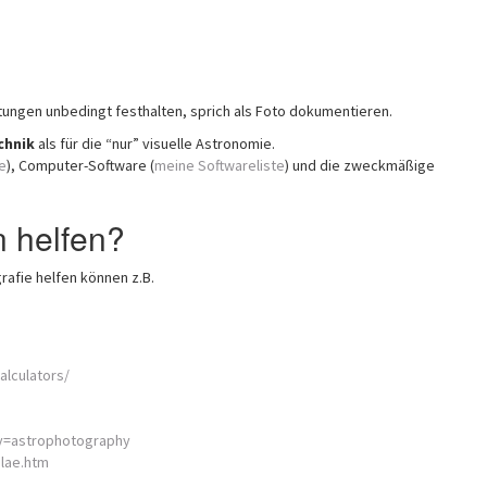
ngen unbedingt festhalten, sprich als Foto dokumentieren.
chnik
als für die “nur” visuelle Astronomie.
e
), Computer-Software (
meine Softwareliste
) und die zweckmäßige
 helfen?
grafie helfen können z.B.
alculators/
y=astrophotography
ulae.htm