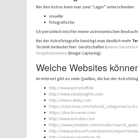
Bei den Astros kann man zwei “Lager” unterscheiden:
visuelle
fotografische
Ich persönlich möchte meine astronomischen Beobachtu
Bei der Astrofotografie benötigt man deutlich mehr
Te
Technik bedeutet hier: Gerätschaften (
meine Gerätelist
Vorgehensweise
(Image Capturing).
Welche Websites können
Im Internet gibt es viele Quellen, die bei der Astrofoto
http://www.astrotreff.de
http://www.cloudynights.com
http://www.calsky.com
https://starizona.com/tutorial_categories/ccd-c
https://dso-browser.com
http://www.astrobin.com
https://www.youtube.com/results?search_quer
http://www.astrosurf.com/luxorion/report-form
http://www.gva-hamburg.de