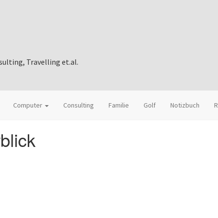
ting, Travelling et.al.
Computer
Consulting
Familie
Golf
Notizbuch
R
blick