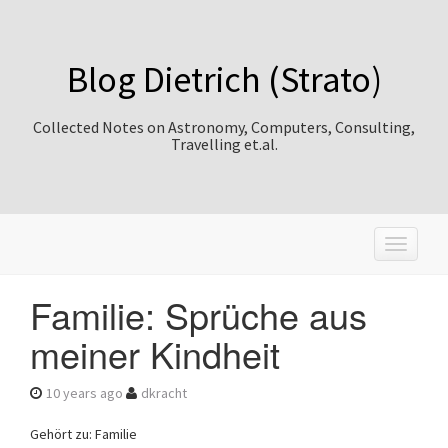
Blog Dietrich (Strato)
Collected Notes on Astronomy, Computers, Consulting,
Travelling et.al.
T
o
g
Familie: Sprüche aus
g
l
meiner Kindheit
e
n
a
10 years ago
dkracht
v
i
Gehört zu: Familie
g