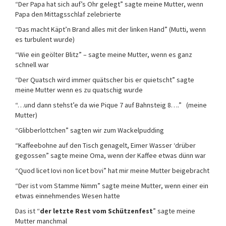
“Der Papa hat sich auf’s Ohr gelegt” sagte meine Mutter, wenn
Papa den Mittagsschlaf zelebrierte
“Das macht Käpt’n Brand alles mit der linken Hand” (Mutti, wenn
es turbulent wurde)
“Wie ein geölter Blitz” – sagte meine Mutter, wenn es ganz
schnell war
“Der Quatsch wird immer quätscher bis er quietscht” sagte
meine Mutter wenn es zu quatschig wurde
“…und dann stehst’e da wie Pique 7 auf Bahnsteig 8….” (meine
Mutter)
“Glibberlottchen” sagten wir zum Wackelpudding
“Kaffeebohne auf den Tisch genagelt, Eimer Wasser ‘drüber
gegossen” sagte meine Oma, wenn der Kaffee etwas dünn war
“Quod licet Iovi non licet bovi” hat mir meine Mutter beigebracht
“Der ist vom Stamme Nimm” sagte meine Mutter, wenn einer ein
etwas einnehmendes Wesen hatte
Das ist “
der letzte Rest vom Schützenfest
” sagte meine
Mutter manchmal