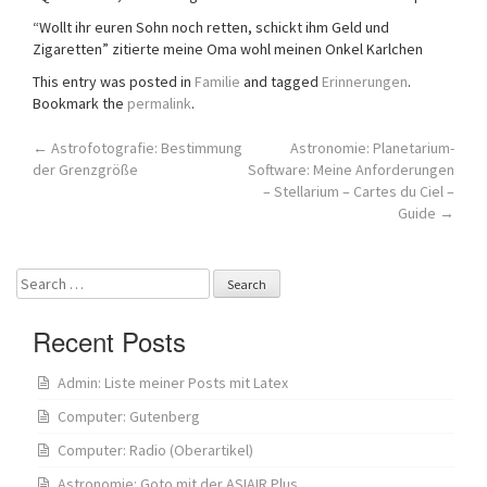
“Wollt ihr euren Sohn noch retten, schickt ihm Geld und
Zigaretten” zitierte meine Oma wohl meinen Onkel Karlchen
This entry was posted in
Familie
and tagged
Erinnerungen
.
Bookmark the
permalink
.
Post
←
Astrofotografie: Bestimmung
Astronomie: Planetarium-
der Grenzgröße
Software: Meine Anforderungen
navigation
– Stellarium – Cartes du Ciel –
Guide
→
Search
for:
Recent Posts
Admin: Liste meiner Posts mit Latex
Computer: Gutenberg
Computer: Radio (Oberartikel)
Astronomie: Goto mit der ASIAIR Plus