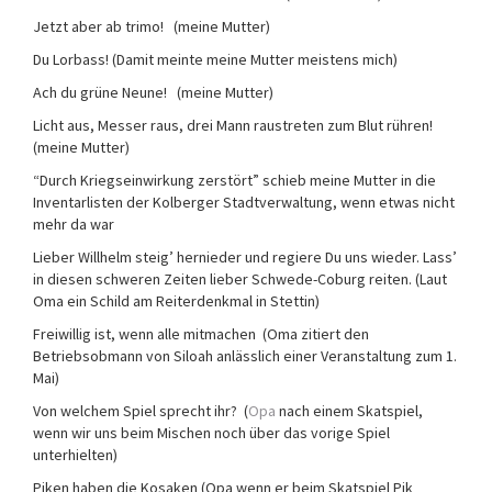
Jetzt aber ab trimo! (meine Mutter)
Du Lorbass! (Damit meinte meine Mutter meistens mich)
Ach du grüne Neune! (meine Mutter)
Licht aus, Messer raus, drei Mann raustreten zum Blut rühren!
(meine Mutter)
“Durch Kriegseinwirkung zerstört” schieb meine Mutter in die
Inventarlisten der Kolberger Stadtverwaltung, wenn etwas nicht
mehr da war
Lieber Willhelm steig’ hernieder und regiere Du uns wieder. Lass’
in diesen schweren Zeiten lieber Schwede-Coburg reiten. (Laut
Oma ein Schild am Reiterdenkmal in Stettin)
Freiwillig ist, wenn alle mitmachen (Oma zitiert den
Betriebsobmann von Siloah anlässlich einer Veranstaltung zum 1.
Mai)
Von welchem Spiel sprecht ihr? (
Opa
nach einem Skatspiel,
wenn wir uns beim Mischen noch über das vorige Spiel
unterhielten)
Piken haben die Kosaken (Opa wenn er beim Skatspiel Pik