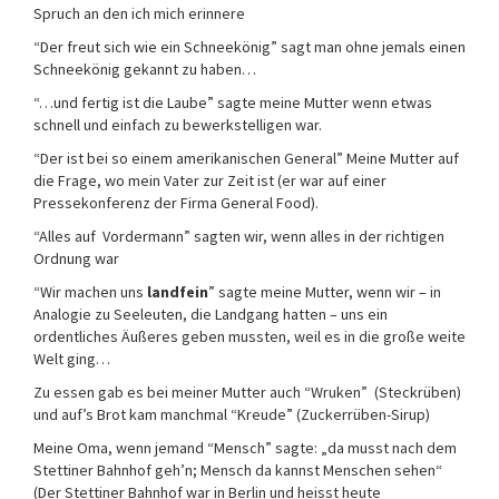
Spruch an den ich mich erinnere
“Der freut sich wie ein Schneekönig” sagt man ohne jemals einen
Schneekönig gekannt zu haben…
“…und fertig ist die Laube” sagte meine Mutter wenn etwas
schnell und einfach zu bewerkstelligen war.
“Der ist bei so einem amerikanischen General” Meine Mutter auf
die Frage, wo mein Vater zur Zeit ist (er war auf einer
Pressekonferenz der Firma General Food).
“Alles auf Vordermann” sagten wir, wenn alles in der richtigen
Ordnung war
“Wir machen uns
landfein
” sagte meine Mutter, wenn wir – in
Analogie zu Seeleuten, die Landgang hatten – uns ein
ordentliches Äußeres geben mussten, weil es in die große weite
Welt ging…
Zu essen gab es bei meiner Mutter auch “Wruken” (Steckrüben)
und auf’s Brot kam manchmal “Kreude” (Zuckerrüben-Sirup)
Meine Oma, wenn jemand “Mensch” sagte: „da musst nach dem
Stettiner Bahnhof geh’n; Mensch da kannst Menschen sehen“
(Der Stettiner Bahnhof war in Berlin und heisst heute