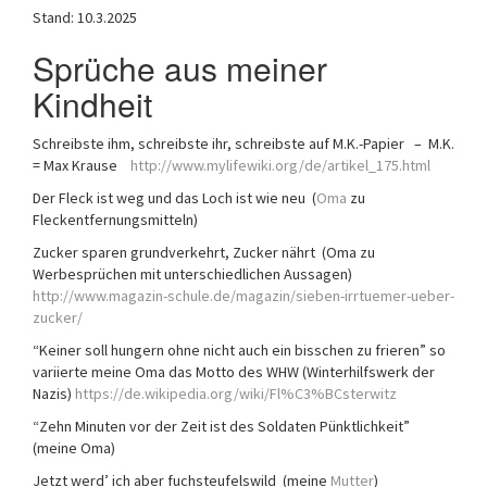
Stand: 10.3.2025
a
t
Sprüche aus meiner
i
o
Kindheit
n
Schreibste ihm, schreibste ihr, schreibste auf M.K.-Papier – M.K.
= Max Krause
http://www.mylifewiki.org/de/artikel_175.html
Der Fleck ist weg und das Loch ist wie neu (
Oma
zu
Fleckentfernungsmitteln)
Zucker sparen grundverkehrt, Zucker nährt (Oma zu
Werbesprüchen mit unterschiedlichen Aussagen)
http://www.magazin-schule.de/magazin/sieben-irrtuemer-ueber-
zucker/
“Keiner soll hungern ohne nicht auch ein bisschen zu frieren” so
variierte meine Oma das Motto des WHW (Winterhilfswerk der
Nazis)
https://de.wikipedia.org/wiki/Fl%C3%BCsterwitz
“Zehn Minuten vor der Zeit ist des Soldaten Pünktlichkeit”
(meine Oma)
Jetzt werd’ ich aber fuchsteufelswild (meine
Mutter
)