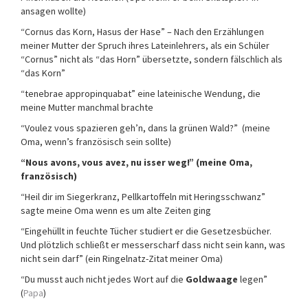
ansagen wollte)
“Cornus das Korn, Hasus der Hase” – Nach den Erzählungen
meiner Mutter der Spruch ihres Lateinlehrers, als ein Schüler
“Cornus” nicht als “das Horn” übersetzte, sondern fälschlich als
“das Korn”
“tenebrae
appropinqu
abat
” eine lateinische Wendung, die
meine Mutter manchmal brachte
“Voulez vous spazieren geh’n, dans la grünen Wald?” (meine
Oma, wenn’s französisch sein sollte)
“Nous avons, vous avez, nu isser weg!” (meine Oma,
französisch)
“Heil dir im Siegerkranz, Pellkartoffeln mit Heringsschwanz”
sagte meine Oma wenn es um alte Zeiten ging
“Eingehüllt in feuchte Tücher studiert er die Gesetzesbücher.
Und plötzlich schließt er messerscharf dass nicht sein kann, was
nicht sein darf” (ein Ringelnatz-Zitat meiner Oma)
“Du musst auch nicht jedes Wort auf die
Goldwaage
legen”
(
Papa
)