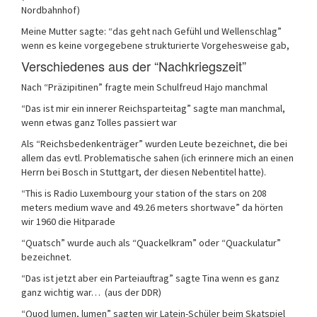
Nordbahnhof)
Meine Mutter sagte: “das geht nach Gefühl und Wellenschlag”
wenn es keine vorgegebene strukturierte Vorgehesweise gab,
Verschiedenes aus der “Nachkriegszeit”
Nach “Präzipitinen” fragte mein Schulfreud Hajo manchmal
“Das ist mir ein innerer Reichsparteitag” sagte man manchmal,
wenn etwas ganz Tolles passiert war
Als “Reichsbedenkenträger” wurden Leute bezeichnet, die bei
allem das evtl. Problematische sahen (ich erinnere mich an einen
Herrn bei Bosch in Stuttgart, der diesen Nebentitel hatte).
“This is Radio Luxembourg your station of the stars on 208
meters medium wave and 49.26 meters shortwave” da hörten
wir 1960 die Hitparade
“Quatsch” wurde auch als “Quackelkram” oder “Quackulatur”
bezeichnet.
“Das ist jetzt aber ein Parteiauftrag” sagte Tina wenn es ganz
ganz wichtig war… (aus der DDR)
“Quod lumen, lumen” sagten wir Latein-Schüler beim Skatspiel