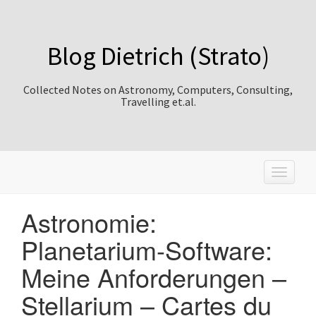
Blog Dietrich (Strato)
Collected Notes on Astronomy, Computers, Consulting,
Travelling et.al.
T
o
g
Astronomie:
g
l
Planetarium-Software:
e
n
Meine Anforderungen –
a
v
Stellarium – Cartes du
i
g