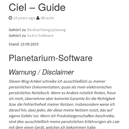
Ciel – Guide
a
t
i
10 years ago
dkracht
o
n
Gehört zu:
Beobachtungsplanung
Gehört zu:
Astro-Software
Stand: 23.09.2019
Planetarium-Software
Warnung / Disclaimer
Diesen Blog-Artikel schreibe ich ausschließlich zu meiner
persönlichen Dokumentation; quasi als mein elektronisches
persönliches Notizbuch.
Wenn es Andere nützlich finden, freue
ich mich, übernehme aber keinerlei Garantie für die Richtigkeit
bzw. die Fehlerfreiheit meiner Notizen. Insbesondere weise ich
darauf hin, dass jeder, der diese meine Notizen nutzt, das auf
eigene Gefahr tut.
Wenn ich Produkteigenschaften beschreibe,
sind dies ausschließlich meine persönlichen Erfahrungen als Laie
mit dem einen Gerät, welches ich bekommen habe.