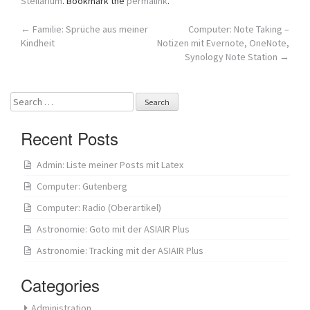
Stellarium
. Bookmark the
permalink
.
Post
←
Familie: Sprüche aus meiner
Computer: Note Taking –
Kindheit
Notizen mit Evernote, OneNote,
navigation
Synology Note Station
→
Search
for:
Recent Posts
Admin: Liste meiner Posts mit Latex
Computer: Gutenberg
Computer: Radio (Oberartikel)
Astronomie: Goto mit der ASIAIR Plus
Astronomie: Tracking mit der ASIAIR Plus
Categories
Administration