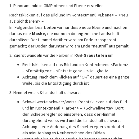
1. Panoramabild in GIMP öffnen und Ebene erstellen
Rechtsklicken auf das Bild und im Kontextmenü <Ebene> – <Neu
aus Sichtbarem> –
Im Folgenden bearbeiten wir nur diese neue Ebene und machen
daraus eine
Maske
, die nur noch die eigentliche Landschaft
durchlässt. Der Himmel darüber wird am Ende transparent
gemacht; der Boden darunter wird am Ende “neutral” ausgemalt.
2. Zuerst wandeln wir die Farben in RGB-
Graustufen
um:
Rechtsklicken auf das Bild und im Kontextmenü <Farben>
– <Entsättigen> – <Entsättigen> – <Helligkeit>
Achtung: Nach dem Klicken auf “OK” dauert es eine ganze
Weile, bis die Entsättigung durch ist.
3. Himmel weiss & Landschaft schwarz:
Schwellwerte schwarz/weiss: Rechtsklicken auf das Bild
und im Kontextmenü <Farben> – <Schwellwerte>. Dort
den Schieberegler so einstellen, dass der Himmel
durchgehend weiss wird und die Landschaft schwarz.
Achtung: Jede Änderung des Schiebereglers bedeutet
ein minutenlanges Neuberechnen des Bildes.
Damit wir eine saubere Maske bekommen nun noch im