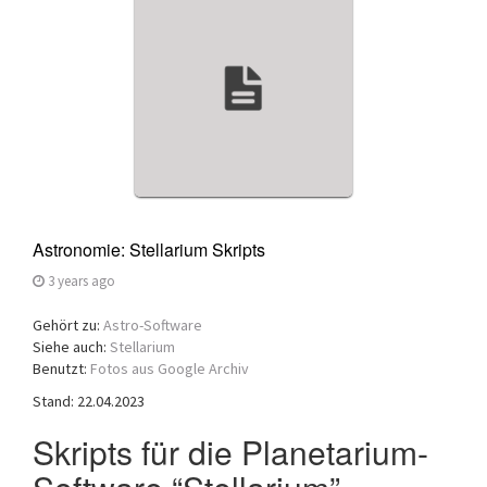
a
t
i
o
n
Astronomie: Stellarium Skripts
3 years ago
Gehört zu:
Astro-Software
Siehe auch:
Stellarium
Benutzt:
Fotos aus Google Archiv
Stand: 22.04.2023
Skripts für die Planetarium-