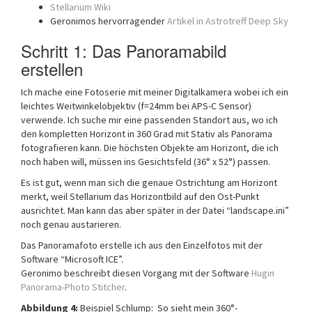
Stellarium Wiki
Geronimos hervorragender
Artikel in Astrotreff Deep Sky
Schritt 1: Das Panoramabild
erstellen
Ich mache eine Fotoserie mit meiner Digitalkamera wobei ich ein
leichtes Weitwinkelobjektiv (f=24mm bei APS-C Sensor)
verwende. Ich suche mir eine passenden Standort aus, wo ich
den kompletten Horizont in 360 Grad mit Stativ als Panorama
fotografieren kann. Die höchsten Objekte am Horizont, die ich
noch haben will, müssen ins Gesichtsfeld (36° x 52°) passen.
Es ist gut, wenn man sich die genaue Ostrichtung am Horizont
merkt, weil Stellarium das Horizontbild auf den Ost-Punkt
ausrichtet. Man kann das aber später in der Datei “landscape.ini”
noch genau austarieren.
Das Panoramafoto erstelle ich aus den Einzelfotos mit der
Software “Microsoft ICE”.
Geronimo beschreibt diesen Vorgang mit der Software
Hugin
Panorama-Photo Stitcher
.
Abbildung 4:
Beispiel Schlump: So sieht mein 360°-