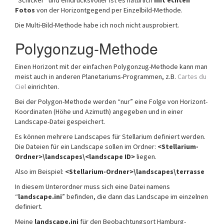
“Schicker” und eindrucksvoller ist es natürlich
mit echten
Fotos
von der Horizontgegend per Einzelbild-Methode.
Die Multi-Bild-Methode habe ich noch nicht ausprobiert.
Polygonzug-Methode
Einen Horizont mit der einfachen Polygonzug-Methode kann man
meist auch in anderen Planetariums-Programmen, z.B.
Cartes du
Ciel
einrichten.
Bei der Polygon-Methode werden “nur” eine Folge von Horizont-
Koordinaten (Höhe und Azimuth) angegeben und in einer
Landscape-Datei gespeichert.
Es können mehrere Landscapes für Stellarium definiert werden.
Die Dateien für ein Landscape sollen im Ordner:
<Stellarium-
Ordner>\landscapes\<landscape ID>
liegen.
Also im Beispiel:
<Stellarium-Ordner>\landscapes\terrasse
In diesem Unterordner muss sich eine Datei namens
“
landscape.ini
” befinden, die dann das Landscape im einzelnen
definiert.
Meine
landscape.ini
für den Beobachtungsort Hamburg-