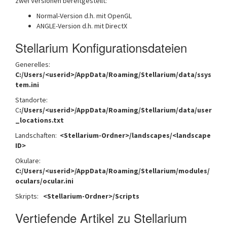
zwei Versionen bereitgestellt:
Normal-Version d.h. mit OpenGL
ANGLE-Version d.h. mit DirectX
Stellarium Konfigurationsdateien
Generelles:
C:/Users/<userid>/AppData/Roaming/Stellarium/data/ssys
tem.ini
Standorte:
C
:/Users/<userid>/AppData/Roaming/Stellarium/data/user
_locations.txt
Landschaften:
<Stellarium-Ordner>/landscapes/<landscape
ID>
Okulare:
C:/Users/<userid>/AppData/Roaming/Stellarium/modules/
oculars/ocular.ini
Skripts:
<Stellarium-Ordner>/Scripts
Vertiefende Artikel zu Stellarium