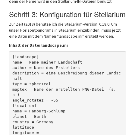
denn der Name wird in den Stellarium-INI-Dateien benutzt.
Schritt 3: Konfiguration für Stellarium
Zur Zeit (2018) benutze ich die Stellarium-Version 0.18.0. Um
unser Horizontpanorama in Stellarium einzubinden, muss jetzt
eine Datei mit dem Namen “landscape.ini” erstellt werden.
Inhalt der Datei landscape.ini
[landscape]

name = Name meiner Landschaft

author = Name des Erstellers

description = eine Beschreibung dieser Landsc
haft

type = spherical

maptex = Name der erstellten PNG-Datei  (s.
o.)

angle_rotatez = -55

[location]

name = Hamburg-Schlump

planet = Earth

country = Germany

lattitude =

longitude =
