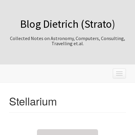
Blog Dietrich (Strato)
Collected Notes on Astronomy, Computers, Consulting,
Travelling et.al.
T
o
g
g
Stellarium
l
e
n
a
v
i
g