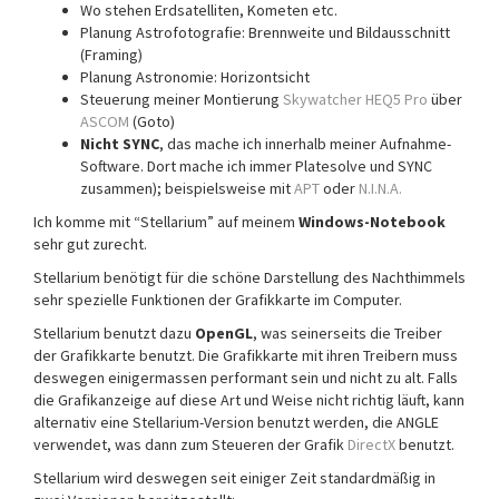
Wo stehen Erdsatelliten, Kometen etc.
Planung Astrofotografie: Brennweite und Bildausschnitt
(Framing)
Planung Astronomie: Horizontsicht
Steuerung meiner Montierung
Skywatcher HEQ5 Pro
über
ASCOM
(Goto)
Nicht SYNC
, das mache ich innerhalb meiner Aufnahme-
Software. Dort mache ich immer Platesolve und SYNC
zusammen); beispielsweise mit
APT
oder
N.I.N.A.
Ich komme mit “Stellarium” auf meinem
Windows-Notebook
sehr gut zurecht.
Stellarium benötigt für die schöne Darstellung des Nachthimmels
sehr spezielle Funktionen der Grafikkarte im Computer.
Stellarium benutzt dazu
OpenGL
, was seinerseits die Treiber
der Grafikkarte benutzt. Die Grafikkarte mit ihren Treibern muss
deswegen einigermassen performant sein und nicht zu alt. Falls
die Grafikanzeige auf diese Art und Weise nicht richtig läuft, kann
alternativ eine Stellarium-Version benutzt werden, die ANGLE
verwendet, was dann zum Steueren der Grafik
DirectX
benutzt.
Stellarium wird deswegen seit einiger Zeit standardmäßig in