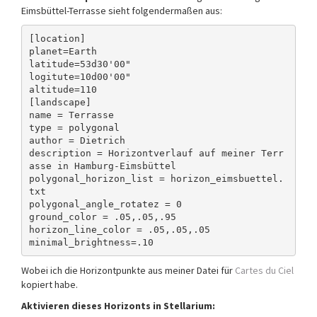
Eimsbüttel-Terrasse sieht folgendermaßen aus:
[location]

planet=Earth

latitude=53d30'00"

logitute=10d00'00"

altitude=110
[landscape]

name = Terrasse

type = polygonal

author = Dietrich

description = Horizontverlauf auf meiner Terr
asse in Hamburg-Eimsbüttel

polygonal_horizon_list = horizon_eimsbuettel.
txt

polygonal_angle_rotatez = 0

ground_color = .05,.05,.95

horizon_line_color = .05,.05,.05

Wobei ich die Horizontpunkte aus meiner Datei für
Cartes du Ciel
kopiert habe.
Aktivieren dieses Horizonts in Stellarium: