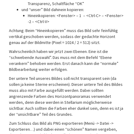
Transparenz, Schaltfläche “OK”
und “unser” Bild dahinein kopieren:
Hineinkopieren: <Fenster> – 1 – <Ctrl-C> – <Fenster>
-2 – <Ctrl-V>
Achtung: Beim “Hineinkopieren” muss das Bild sehr feinfühlig
vertikal geschoben werden, sodass der gedachte Horizont
genau auf der Bildmitte (Pixel = 1024 / 2 = 512) sitzt.
Wahrscheinlich haben wir jetzt zwei Ebenen. Eine ist die
“schwebende Auswahl”. Das muss mit dem Befehl “Ebene
verankern” behoben werden. Erst danach kann die “normale”
Bildbearbeitung weiter erfolgen.
Der untere Teil unseres Bildes soll nicht transparent sein (da
sollen ja keine Sterne erscheinen). Dieser untere Teil des Bildes
muss also mit Farbe ausgefüllt werden. Dabei sollten
angrenzende Farben des Horizontpanoramas verwendet
werden, denn diese werden in Stellarium möglicherweise
sichtbar. Auch sollten die Farben eher dunkel sein, denn es ist ja
der “unsichtbare” Teil des Grundes.
Zum Schluss das Bild als PNG exportieren (Menü -> Datei ->
Exportieren…) und dabei einen “schönen” Namen vergeben,