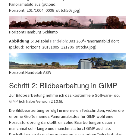
Panoramabild aus (pCloud:
Horizont_20171004_0006_stitch50a.jpg)
Horizont Hamburg Schlump
Abbildung 5:
Beispiel
Handeloh
: Das 360°-Panoramabild dort
(pCloud: Horizont_20181005_121706_stitchA.jpg)
Horizont Handeloh ASW
Schritt 2: Bildbearbeitung in GIMP
Zur Bildbearbeitung nehme ich das kostenfreie Software-Tool
GIMP
(ich habe Version 2.10.6).
Die Bildbearbeitung erfolgt in mehreren Teilschritten, wobei die
enorme Größe meines Panoramabildes für GIMP wohl eine
Herausforderung darstellt: einzelne Bearbeitungen dauern
manchmal sehr lange und manchmal stürzt GIMP auch ab.
Deshalb bin ich dazu übergegangen, nach jedem Teilschritt das