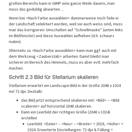
großen Bereichs kann in GIMP eine ganze Weile dauern, man
muss das geduldig abwarten…
Wenn bei <Nach Farbe auswählen> dummerweise noch Teile in
der Landschaft selektiert wurden, weil sie auch weiss sind, muss
man das korrigieren: Umschalten auf “Schnellmaske” (unten links
im Bildfenster) und diese Auswahlen aufheben (d.h. schwarz
malen).
Alternativ zu <Nach Farbe auswählen> kann man ggf. auch mit
dem Werkzeug <Zauberstab> arbeiten. Damit bleibt man
sicherer im Bereich des Himmels, muss es aber evtl. mehrfach
machen.
Schritt 2.3 Bild für Stellarium skalieren
Stellarium erwartet ein Landscape-Bild in der Größe 2048 x 1024
mit 72 dpi. Deshalb:
das Bild jetzt entsprechend skalieren mit: <Bild> – <Bild
scalieren> auf horizontal 2048 skalieren.
Dann ein Leerbild der richtigen Größe (2048 x 1024)
erstellen
Leerbild: <Datei> – <Neu> – <Breite> = 2018, <Höhe> =
1024. Erweiterte Einstellungen: 72 dpi & Füllung =