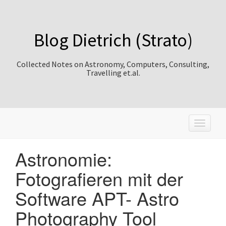
Blog Dietrich (Strato)
Collected Notes on Astronomy, Computers, Consulting,
Travelling et.al.
T
o
g
Astronomie:
g
l
Fotografieren mit der
e
n
Software APT- Astro
a
v
Photography Tool
i
g