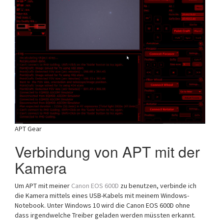
APT Gear
Verbindung von APT mit der
Kamera
Um APT mit meiner
Canon EOS 600D
zu benutzen, verbinde ich
die Kamera mittels eines USB-Kabels mit meinem Windows-
Notebook. Unter Windows 10 wird die Canon EOS 600D ohne
dass irgendwelche Treiber geladen werden müssten erkannt.