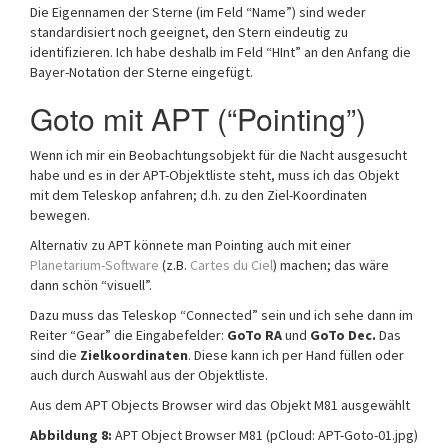
Die Eigennamen der Sterne (im Feld “Name”) sind weder
standardisiert noch geeignet, den Stern eindeutig zu
identifizieren. Ich habe deshalb im Feld “HInt” an den Anfang die
Bayer-Notation der Sterne eingefügt.
Goto mit APT (“Pointing”)
Wenn ich mir ein Beobachtungsobjekt für die Nacht ausgesucht
habe und es in der APT-Objektliste steht, muss ich das Objekt
mit dem Teleskop anfahren; d.h. zu den Ziel-Koordinaten
bewegen.
Alternativ zu APT könnete man Pointing auch mit einer
Planetarium-Software
(z.B.
Cartes du Ciel
) machen; das wäre
dann schön “visuell”.
Dazu muss das Teleskop “Connected” sein und ich sehe dann im
Reiter “Gear” die Eingabefelder:
GoTo RA
und
GoTo Dec.
Das
sind die
Zielkoordinaten
. Diese kann ich per Hand füllen oder
auch durch Auswahl aus der Objektliste.
Aus dem APT Objects Browser wird das Objekt M81 ausgewählt
Abbildung 8:
APT Object Browser M81 (pCloud: APT-Goto-01.jpg)