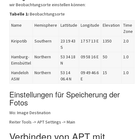
wir Beobachtungsorte einstellen können:
Tabelle 1:
Beobachtungsorte
Name
Hemisphere
Lattitude
Longitude
Elevation
Time
Zone
Kiripotib
Southern
23 19 43
17 57 13 E
1350
2.0
S
Hamburg-
Northern
53 34 18
09 58 16 E
50
1.0
Eimsbüttel
N
Handeloh
Northern
53 14
09 49 46.6
15
1.0
ASW
06.4 N
E
Einstellungen für Speicherung der
Fotos
Wo: Image Destination
Reiter Tools -> APT Settings -> Main
Verbinden von APT mit