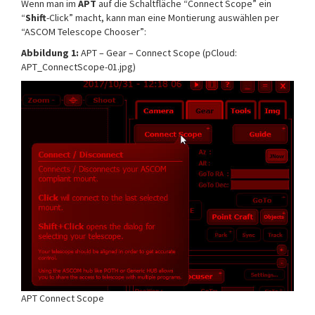
Wenn man im
APT
auf die Schaltfläche “Connect Scope” ein
“
Shift
-Click” macht, kann man eine Montierung auswählen per
“ASCOM Telescope Chooser”:
Abbildung 1:
APT – Gear – Connect Scope (pCloud:
APT_ConnectScope-01.jpg)
APT Connect Scope