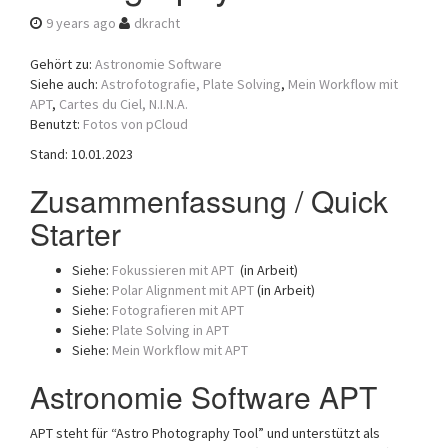
a
9 years ago
dkracht
t
i
Gehört zu:
Astronomie Software
o
Siehe auch:
Astrofotografie,
Plate Solving
,
Mein Workflow mit
n
APT
,
Cartes du Ciel,
N.I.N.A.
Benutzt:
Fotos von pCloud
Stand: 10.01.2023
Zusammenfassung / Quick
Starter
Siehe:
Fokussieren mit APT
(in Arbeit)
Siehe:
Polar Alignment mit APT
(in Arbeit)
Siehe:
Fotografieren mit APT
Siehe:
Plate Solving in APT
Siehe:
Mein Workflow mit APT
Astronomie Software APT
APT steht für “Astro Photography Tool” und unterstützt als