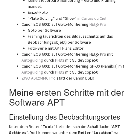
keine steuerbare Montierung – Goto und Framing
manuell
Einzel-Foto
“Plate Solving” und “Show” in
Cartes du Ciel
Canon EOS 600D auf Goto-Montierung
HEQ5 Pro
Goto per Software
Framing (ausrichten des Bildausschnitts auf das
Beobachtungsobjekt) per Software
Foto-Serie mit APT Plans Editor
Canon EOS 600D auf Goto-Montierung HEQ5 Pro mit
Autoguiding
durch
PHD2
mit GuideScope50
Canon EOS 600D auf Goto-Montierung GP-DX (Namibia) mit
Autoguiding
durch
PHD2
mit GuideScope50
ZWO ASI294MC Pro
statt der Canon DSLR
Meine ersten Schritte mit der
Software APT
Einstellung des Beobachtungsortes
Unter dem Reiter “
Tools
” befindet sich die Schaltfläche “
APT
Settings
“. Dort können wir unter dem
Reiter “Location”
wo