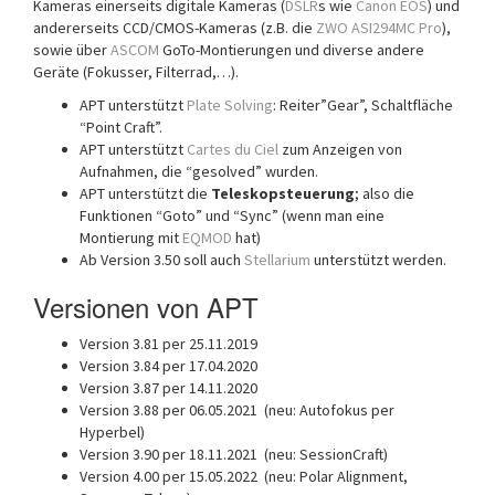
Kameras einerseits digitale Kameras (
DSLR
s wie
Canon EOS
) und
andererseits CCD/CMOS-Kameras (z.B. die
ZWO ASI294MC Pro
),
sowie über
ASCOM
GoTo-Montierungen und diverse andere
Geräte (Fokusser, Filterrad,…).
APT unterstützt
Plate Solving
: Reiter”Gear”, Schaltfläche
“Point Craft”.
APT unterstützt
Cartes du Ciel
zum Anzeigen von
Aufnahmen, die “gesolved” wurden.
APT unterstützt die
Teleskopsteuerung
; also die
Funktionen “Goto” und “Sync” (wenn man eine
Montierung mit
EQMOD
hat)
Ab Version 3.50 soll auch
Stellarium
unterstützt werden.
Versionen von APT
Version 3.81 per 25.11.2019
Version 3.84 per 17.04.2020
Version 3.87 per 14.11.2020
Version 3.88 per 06.05.2021 (neu: Autofokus per
Hyperbel)
Version 3.90 per 18.11.2021 (neu: SessionCraft)
Version 4.00 per 15.05.2022 (neu: Polar Alignment,