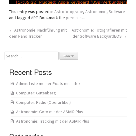
This entry was posted in
Astrofotografie
,
Astronomie
,
Software
and tagged
APT
. Bookmark the
permalink
.
Post
←
Astronomie: Nachführung mit
Astronomie: Fotografieren mit
dem Nano Tracker
der Software BackyardEOS
→
navigation
Search
for:
Recent Posts
Admin: Liste meiner Posts mit Latex
Computer: Gutenberg
Computer: Radio (Oberartikel)
Astronomie: Goto mit der ASIAIR Plus
Astronomie: Tracking mit der ASIAIR Plus