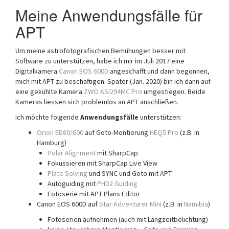
Meine Anwendungsfälle für
APT
Um meine astrofotografischen Bemühungen besser mit
Software zu unterstützen, habe ich mir im Juli 2017 eine
Digitalkamera
Canon EOS 600D
angeschafft und dann begonnen,
mich mit APT zu beschäftigen. Später (Jan. 2020) bin ich dann auf
eine gekühlte Kamera
ZWO ASI294MC Pro
umgestiegen. Beide
Kameras liessen sich problemlos an APT anschließen.
Ich möchte folgende
Anwendungsfälle
unterstützen:
Orion ED80/600
auf Goto-Montierung
HEQ5 Pro
(z.B. in
Hamburg)
Polar Alignment
mit SharpCap
Fokussieren mit SharpCap Live View
Plate Solving
und SYNC und Goto mit APT
Autoguiding mit
PHD2 Guiding
Fotoserie mit APT Plans Editor
Canon EOS 600D auf
Star Adventurer Mini
(z.B. in
Namibia
)
Fotoserien aufnehmen (auch mit Langzeitbelichtung)