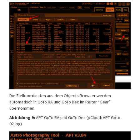
Die Zielkoordinaten aus dem Objects Browser werden
automatisch in GoTo RA und GoTo Dec im Reiter “Gear”
übernommen.
Abbildung 9:
APT GoTo RA und GoTo Dec (pCloud: APT-Goto-
02.jpg)