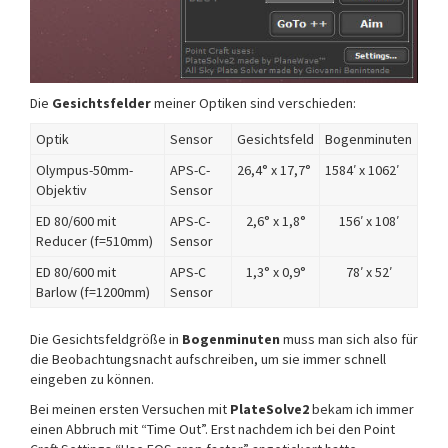
Die
Gesichtsfelder
meiner Optiken sind verschieden:
Optik
Sensor
Gesichtsfeld
Bogenminuten
Olympus-50mm-
APS-C-
26,4° x 17,7°
1584′ x 1062′
Objektiv
Sensor
ED 80/600 mit
APS-C-
2,6° x 1,8°
156′ x 108′
Reducer (f=510mm)
Sensor
ED 80/600 mit
APS-C
1,3° x 0,9°
78′ x 52′
Barlow (f=1200mm)
Sensor
Die Gesichtsfeldgröße in
Bogenminuten
muss man sich also für
die Beobachtungsnacht aufschreiben, um sie immer schnell
eingeben zu können.
Bei meinen ersten Versuchen mit
PlateSolve2
bekam ich immer
einen Abbruch mit “Time Out”. Erst nachdem ich bei den Point