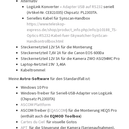
Alternativ
LogiLink Konverter –
Adapter USB auf RS232
seriell
(Artikel-Nr. CE821035) Chipsatz: PL2303TA.
Serielles Kabel für Synscan-Handbox
https://www.teleskop-
express.de/shop/product_info.php/info/p10188_TS-
Optics-RS232-Kabel-fuer-Skywatcher-SynScan-
Handkontrollbox.html
Steckernetzteil 12V 5A für die Montierung
Steckernetzteil 7,6V 2A für die Canon EOS 600Da
Steckernetzteil 12V 3A für die Kamera ZWO ASI294MC Pro
Laptop-Netzteil 19V 3,46A
Kabeltrommel
Meine
Astro-Software
für den Standardfall ist:
Windows 10 Pro
Windows-Treiber für Seriell-USB-Adapter von LogiLink
(Chipsatz PL2303TA)
ASCOM Plattform
ASCOM-Treiber (
EQASCOM
) für die Montierung HEQ5 Pro
(enthält auch die
EQMOD Toolbox
)
Cartes du Ciel
für visuelle Gotos
APT
für die Steuerung der Kamera (Serienaufnahmen),