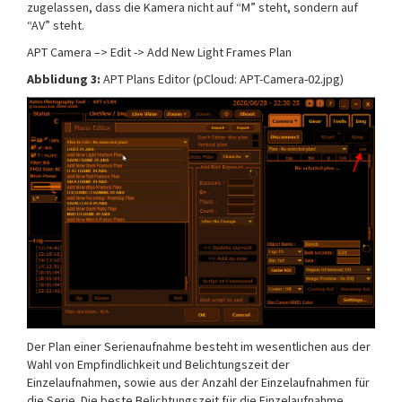
zugelassen, dass die Kamera nicht auf “M” steht, sondern auf
“AV” steht.
APT Camera –> Edit -> Add New Light Frames Plan
Abblidung 3:
APT Plans Editor (pCloud: APT-Camera-02.jpg)
Der Plan einer Serienaufnahme besteht im wesentlichen aus der
Wahl von Empfindlichkeit und Belichtungszeit der
Einzelaufnahmen, sowie aus der Anzahl der Einzelaufnahmen für
die Serie. Die beste Belichtungszeit für die Einzelaufnahme