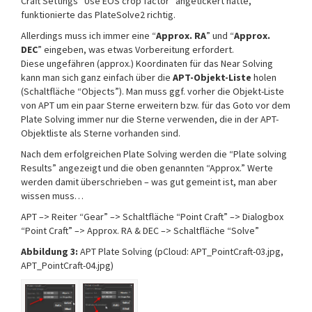
Craft Settings “Use EOS crop factor” angetickert hatte,
funktionierte das PlateSolve2 richtig.
Allerdings muss ich immer eine “
Approx. RA
” und “
Approx.
DEC
” eingeben, was etwas Vorbereitung erfordert.
Diese ungefähren (approx.) Koordinaten für das Near Solving
kann man sich ganz einfach über die
APT-Objekt-Liste
holen
(Schaltfläche “Objects”). Man muss ggf. vorher die Objekt-Liste
von APT um ein paar Sterne erweitern bzw. für das Goto vor dem
Plate Solving immer nur die Sterne verwenden, die in der APT-
Objektliste als Sterne vorhanden sind.
Nach dem erfolgreichen Plate Solving werden die “Plate solving
Results” angezeigt und die oben genannten “Approx.” Werte
werden damit überschrieben – was gut gemeint ist, man aber
wissen muss…
APT –> Reiter “Gear” –> Schaltfläche “Point Craft” –> Dialogbox
“Point Craft” –> Approx. RA & DEC –> Schaltfläche “Solve”
Abbildung 3:
APT Plate Solving (pCloud: APT_PointCraft-03.jpg,
APT_PointCraft-04.jpg)