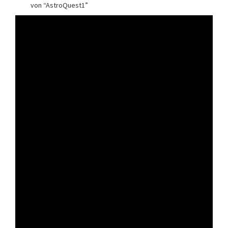
von “AstroQuest1”