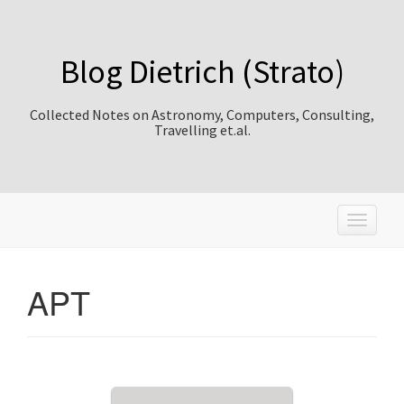
Blog Dietrich (Strato)
Collected Notes on Astronomy, Computers, Consulting,
Travelling et.al.
T
o
g
g
APT
l
e
n
a
v
i
g