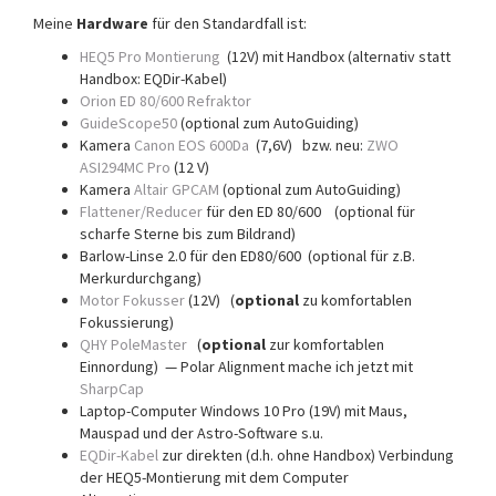
Meine
Hardware
für den Standardfall ist:
HEQ5 Pro Montierung
(12V) mit Handbox (alternativ statt
Handbox: EQDir-Kabel)
Orion ED 80/600 Refraktor
GuideScope50
(optional zum AutoGuiding)
Kamera
Canon EOS 600Da
(7,6V) bzw. neu:
ZWO
ASI294MC Pro
(12 V)
Kamera
Altair GPCAM
(optional zum AutoGuiding)
Flattener/Reducer
für den ED 80/600 (optional für
scharfe Sterne bis zum Bildrand)
Barlow-Linse 2.0 für den ED80/600 (optional für z.B.
Merkurdurchgang)
Motor Fokusser
(12V) (
optional
zu komfortablen
Fokussierung)
QHY PoleMaster
(
optional
zur komfortablen
Einnordung) — Polar Alignment mache ich jetzt mit
SharpCap
Laptop-Computer Windows 10 Pro (19V) mit Maus,
Mauspad und der Astro-Software s.u.
EQDir-Kabel
zur direkten (d.h. ohne Handbox) Verbindung
der HEQ5-Montierung mit dem Computer