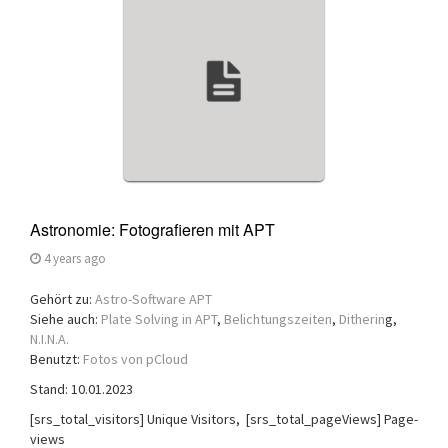
a
t
i
o
n
Astronomie: Fotografieren mit APT
4 years ago
Gehört zu:
Astro-Software APT
Siehe auch:
Plate Solving in APT
,
Belichtungszeiten
,
Ditherin
g,
N.I.N.A.
Benutzt:
Fotos von pCloud
Stand: 10.01.2023
[srs_total_visitors] Unique Visitors, [srs_total_pageViews] Page-
views