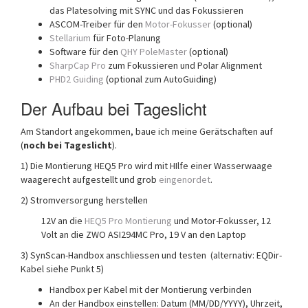
das Platesolving mit SYNC und das Fokussieren
ASCOM-Treiber für den
Motor-Fokusser
(optional)
Stellarium
für Foto-Planung
Software für den
QHY PoleMaster
(optional)
SharpCap Pro
zum Fokussieren und Polar Alignment
PHD2 Guiding
(optional zum AutoGuiding)
Der Aufbau bei Tageslicht
Am Standort angekommen, baue ich meine Gerätschaften auf
(
noch bei Tageslicht
).
1) Die Montierung HEQ5 Pro wird mit HIlfe einer Wasserwaage
waagerecht aufgestellt und grob
eingenordet
.
2) Stromversorgung herstellen
12V an die
HEQ5 Pro Montierung
und Motor-Fokusser, 12
Volt an die ZWO ASI294MC Pro, 19 V an den Laptop
3) SynScan-Handbox anschliessen und testen (alternativ: EQDir-
Kabel siehe Punkt 5)
Handbox per Kabel mit der Montierung verbinden
An der Handbox einstellen: Datum (MM/DD/YYYY), Uhrzeit,