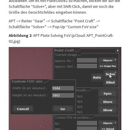
auswählen. Um es mit PlateSolve2 zu machen, klicken wir auf die
Schaltfläche “Solve+”, aber mit Shift-Click, damit wir noch die
Größe des Gesichtsfeldes eingeben können.
APT –> Reiter “Gear” –> Schaltfläche “Point Craft” –>
Schaltfläche “Solve+” –> Pop-Up “Custom FoV size”
Abbildung 2
: APT Plate Solving FoV (pCloud: APT_PointCraft-
02.jpg)