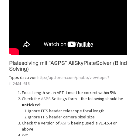
Platesolving mit “ASPS” AllSkyPlateSolver (Blind
Solving)
Tipps dazu von
http://aptforum.com/phpbb/viewtopic?
f=24&t=618
Focal Length set in APT it must be correct within 5%
Check the
ASPS
Settings form – the following should be
unticked
:
Ignore FITS header telescope focal length
Ignore FITS header camera pixel size
Check the version of
ASPS
beeing used is v1.4.5.4 or
above
xyz