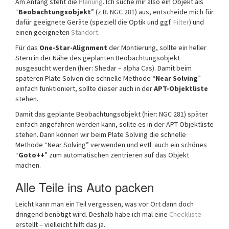
Am Anfang steht die
Planung
. Ich suche mir also ein Objekt als
“
Beobachtungsobjekt
” (z.B. NGC 281) aus, entscheide mich für
dafür geeignete Geräte (speziell die Optik und ggf.
Filter
) und
einen geeigneten
Standort
.
Für das
One-Star-Alignment
der Montierung, sollte ein heller
Stern in der Nähe des geplanten Beobachtungsobjekt
ausgesucht werden (hier: Shedar – alpha Cas). Damit beim
späteren Plate Solven die schnelle Methode “
Near Solving
”
einfach funktioniert, sollte dieser auch in der
APT-Objektliste
stehen.
Damit das geplante Beobachtungsobjekt (hier: NGC 281) später
einfach angefahren werden kann, sollte es in der APT-Objektliste
stehen. Dann können wir beim Plate Solving die schnelle
Methode “Near Solving” verwenden und evtl. auch ein schönes
“
Goto++
” zum automatischen zentrieren auf das Objekt
machen.
Alle Teile ins Auto packen
Leicht kann man ein Teil vergessen, was vor Ort dann doch
dringend benötigt wird. Deshalb habe ich mal eine
Checkliste
erstellt – vielleicht hilft das ja.