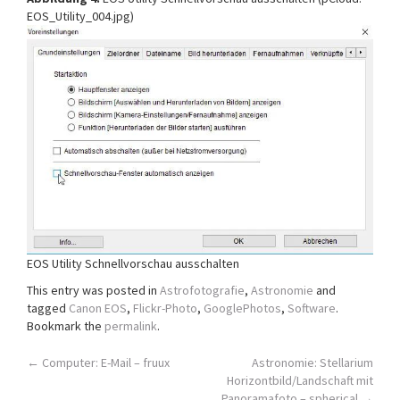
EOS_Utility_004.jpg)
EOS Utility Schnellvorschau ausschalten
This entry was posted in
Astrofotografie
,
Astronomie
and
tagged
Canon EOS
,
Flickr-Photo
,
GooglePhotos
,
Software
.
Bookmark the
permalink
.
Post
←
Computer: E-Mail – fruux
Astronomie: Stellarium
Horizontbild/Landschaft mit
Panoramafoto – spherical
→