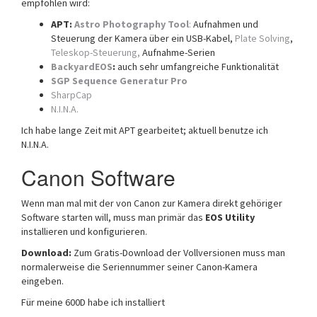
empfohlen wird:
APT:
Astro Photography Tool
:
Aufnahmen und
Steuerung der Kamera über ein USB-Kabel,
Plate Solving
,
Teleskop-Steuerung,
Aufnahme-Serien
BackyardEOS
:
auch sehr umfangreiche Funktionalität
SGP Sequence Generatur Pro
SharpCap
N.I.N.A.
Ich habe lange Zeit mit APT gearbeitet; aktuell benutze ich
N.I.N.A.
Canon Software
Wenn man mal mit der von Canon zur Kamera direkt gehöriger
Software starten will, muss man primär das
EOS Utility
installieren und konfigurieren.
Download:
Zum Gratis-Download der Vollversionen muss man
normalerweise die Seriennummer seiner Canon-Kamera
eingeben.
Für meine 600D habe ich installiert