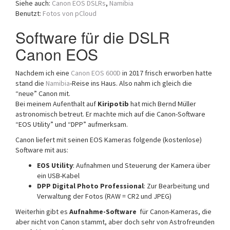
Siehe auch:
Canon EOS DSLRs
,
Namibia
a
Benutzt:
Fotos von pCloud
t
i
Software für die DSLR
o
Canon EOS
n
Nachdem ich eine
Canon EOS 600D
in 2017 frisch erworben hatte
stand die
Namibia
-Reise ins Haus. Also nahm ich gleich die
“neue” Canon mit.
Bei meinem Aufenthalt auf
Kiripotib
hat mich Bernd Müller
astronomisch betreut. Er machte mich auf die Canon-Software
“EOS Utility” und “DPP” aufmerksam.
Canon liefert mit seinen EOS Kameras folgende (kostenlose)
Software mit aus:
EOS Utility
: Aufnahmen und Steuerung der Kamera über
ein USB-Kabel
DPP Digital Photo Professional
: Zur Bearbeitung und
Verwaltung der Fotos (RAW = CR2 und JPEG)
Weiterhin gibt es
Aufnahme-Software
für Canon-Kameras, die
aber nicht von Canon stammt, aber doch sehr von Astrofreunden