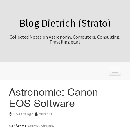
Blog Dietrich (Strato)
Collected Notes on Astronomy, Computers, Consulting,
Travelling et.al.
T
o
g
Astronomie: Canon
g
l
EOS Software
e
n
a
9 years ago
dkracht
v
i
Gehört zu:
Astro-Software
g