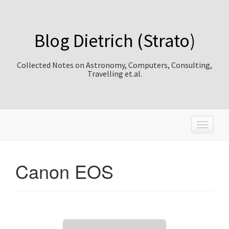
Blog Dietrich (Strato)
Collected Notes on Astronomy, Computers, Consulting,
Travelling et.al.
T
o
g
g
Canon EOS
l
e
n
a
v
i
g