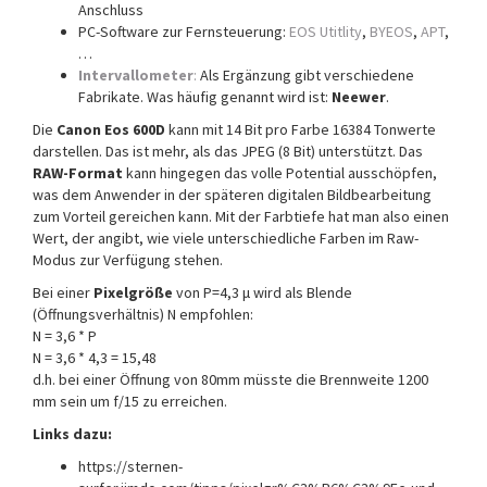
Anschluss
PC-Software zur Fernsteuerung:
EOS Utitlity
,
BYEOS
,
APT
,
…
Intervallometer
:
Als Ergänzung gibt verschiedene
Fabrikate. Was häufig genannt wird ist:
Neewer
.
Die
Canon Eos 600D
kann mit 14 Bit pro Farbe 16384 Tonwerte
darstellen. Das ist mehr, als das JPEG (8 Bit) unterstützt. Das
RAW-Format
kann hingegen das volle Potential ausschöpfen,
was dem Anwender in der späteren digitalen Bildbearbeitung
zum Vorteil gereichen kann. Mit der Farbtiefe hat man also einen
Wert, der angibt, wie viele unterschiedliche Farben im Raw-
Modus zur Verfügung stehen.
Bei einer
Pixelgröße
von P=4,3 μ wird als Blende
(Öffnungsverhältnis) N empfohlen:
N = 3,6 * P
N = 3,6 * 4,3 = 15,48
d.h. bei einer Öffnung von 80mm müsste die Brennweite 1200
mm sein um f/15 zu erreichen.
Links dazu:
https://sternen-