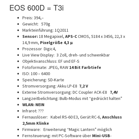
EOS 600D = T3i
Preis: 394,–
Gewicht: 570g
Markteinführung: 1Q2011
Sensor:
18 Megapixel,
APS-C
CMOS, 5184 x 3456, 22,3 x
14,9 mm,
Pixelgröße 4,3 μ
Prozessor Digic4,
Live View Display: 3 Zoll, dreh- und schwenkbar
Objektivanschluss: EF und EF-S
Fotoformate: JPEG, RAW
14 Bit Farbtiefe
ISO: 100 – 6400
Speicherung: SD-Karte
Stromversorgung: Akku LP-E8
7,2 V
Externe Stromversorgung: DC Coupler ACK-E8
7,4V
Langzeitbelichtung: Bulb-Modus mit “gedrückt halten”
WLAN: NEIN
Infrarot: ???
Fernauslöser: Kabel RS-60 E3, Gerät RC-6,
Anschluss
2,5mm Klinke
Firmware: Erweiterung “Magic Lantern” möglich
Fernsteuerung: mit PC-Software über
Mini-USB
-