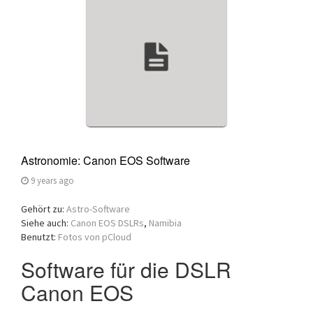
a
t
i
o
n
Astronomie: Canon EOS Software
9 years ago
Gehört zu:
Astro-Software
Siehe auch:
Canon EOS DSLRs
,
Namibia
Benutzt:
Fotos von pCloud
Software für die DSLR
Canon EOS