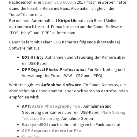
Nachdem ich eine
Canon EOS 600D
in 2017 frisch erworben hatte
stand die
Namibia
-Reise ins Haus. Also nahm ich gleich die
“neue” Canon mit.
Bei meinem Aufenthalt auf
Kiripotib
hat mich Bernd Müller
astronomisch betreut. Er machte mich auf die Canon-Software
“EOS Utility” und “DPP” aufmerksam.
Canon liefert mit seinen EOS Kameras folgende (kostenlose)
Software mit aus:
EOS Utility
: Aufnahmen und Steuerung der Kamera über
ein USB-Kabel
DPP Digital Photo Professional
: Zur Bearbeitung und
Verwaltung der Fotos (RAW = CR2 und JPEG)
Weiterhin gibt es
Aufnahme-Software
für Canon-Kameras, die
aber nicht von Canon stammt, aber doch sehr von Astrofreunden
empfohlen wird:
APT:
Astro Photography Tool
:
Aufnahmen und
Steuerung der Kamera über ein USB-Kabel,
Plate Solving
,
Teleskop-Steuerung,
Aufnahme-Serien
BackyardEOS
:
auch sehr umfangreiche Funktionalität
SGP Sequence Generatur Pro
SharpCap