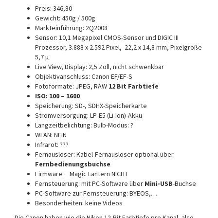
Preis: 346,80
Gewicht: 450g / 500g
Markteinführung: 2Q2008
Sensor:
10,1 Megapixel CMOS-Sensor und DIGIC III
Prozessor, 3.888 x 2.592 Pixel, 22,2 x 14,8 mm, Pixelgröße
5,7 μ
Live View, Display: 2,5 Zoll, nicht schwenkbar
Objektivanschluss: Canon EF/EF-S
Fotoformate: JPEG, RAW
12 Bit Farbtiefe
ISO: 100 – 1600
Speicherung: SD-, SDHX-Speicherkarte
Stromversorgung:
LP-E5 (Li-Ion)-Akku
Langzeitbelichtung: Bulb-Modus: ?
WLAN: NEIN
Infrarot: ???
Fernauslöser: Kabel-Fernauslöser optional über
Fernbedienungsbuchse
Firmware: Magic Lantern NICHT
Fernsteuerung: mit PC-Software über
Mini-USB
-Buchse
PC-Software zur Fernsteuerung: BYEOS,…
Besonderheiten: keine Videos
Die Canon haben wie die Nikon 12-Bit Farbtiefe pro Kanal, also