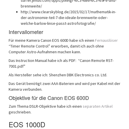
surfer.jimdo.com/tipps/pixelgr%C3%B6%C3%9Fe-und-
brennweite/
http://www.clearskyblog.de/2015/02/17/mathematik-in-
der-astronomie-teil-7-die-ideale-brennweite-oder-
welche-barlow-linse-passt-astrofotografie/
Intervallometer
Für meine Kamera Canon EOS 600D habe ich einen
Fernauslöser
“Timer Remote Control” erworben, damit ich auch ohne
Computer Astro-Aufnahmen machen kann.
Das Instruction Manual habe ich als PDF: “Canon Remote RST-
7001.pdf”
Als Hersteller sehe ich: Shenzhen DBK Electronics co. Ltd.
Das Gerät benötigt zwei AAA-Baterien und wird per Kabel mit der
Kamera verbunden.
Objektive für die Canon EOS 600D
Zum Thema DSLR-Objektive habe ich einen
separaten Artikel
geschrieben.
EOS 1000D