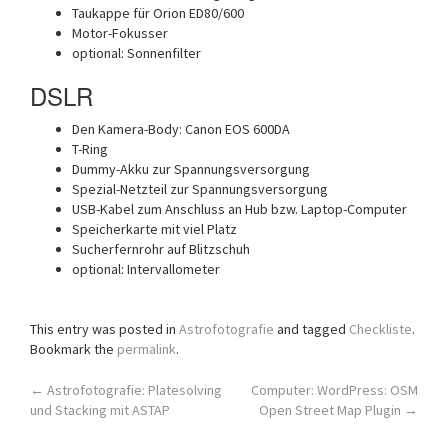
Taukappe für Orion ED80/600
Motor-Fokusser
optional: Sonnenfilter
DSLR
Den Kamera-Body: Canon EOS 600DA
T-Ring
Dummy-Akku zur Spannungsversorgung
Spezial-Netzteil zur Spannungsversorgung
USB-Kabel zum Anschluss an Hub bzw. Laptop-Computer
Speicherkarte mit viel Platz
Sucherfernrohr auf Blitzschuh
optional: Intervallometer
This entry was posted in
Astrofotografie
and tagged
Checkliste
.
Bookmark the
permalink
.
Post
←
Astrofotografie: Platesolving
Computer: WordPress: OSM
und Stacking mit ASTAP
Open Street Map Plugin
→
navigation