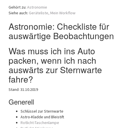
a
Gehört zu:
Astronomie
t
Siehe auch:
Geräteliste,
Mein Workflow
i
o
Astronomie: Checkliste für
n
auswärtige Beobachtungen
Was muss ich ins Auto
packen, wenn ich nach
auswärts zur Sternwarte
fahre?
Stand: 31.10.2019
Generell
Schlüssel zur Sternwarte
Astro-Kladde und Bleistift
Rotlicht-Taschenlampe