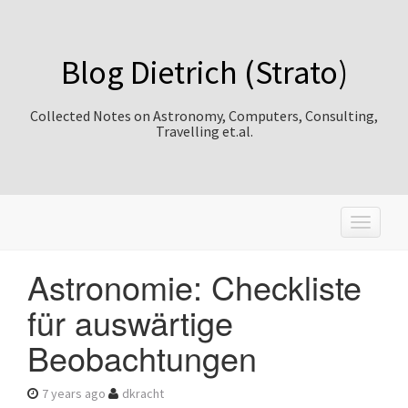
Blog Dietrich (Strato)
Collected Notes on Astronomy, Computers, Consulting,
Travelling et.al.
T
o
g
Astronomie: Checkliste
g
l
für auswärtige
e
n
Beobachtungen
a
v
i
7 years ago
dkracht
g