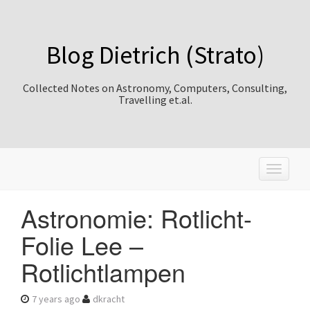
Blog Dietrich (Strato)
Collected Notes on Astronomy, Computers, Consulting,
Travelling et.al.
T
o
g
Astronomie: Rotlicht-
g
l
Folie Lee –
e
n
Rotlichtlampen
a
v
i
7 years ago
dkracht
g