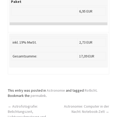
Paket
6,95 EUR
inkl. 19% MwSt.
2,73 EUR
Gesamtsumme:
17,09 EUR
This entry was posted in
Astronomie
and tagged
Rotlicht
.
Bookmark the
permalink
.
Post
←
Astrofotografie:
Astronomie: Computer in der
Belichtungszeit,
Nacht: Notebook-Zelt
→
Lichtverschmutzung und