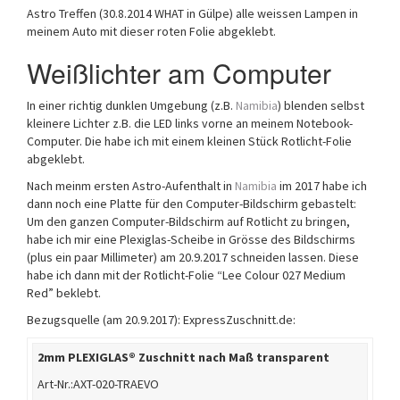
Astro Treffen (30.8.2014 WHAT in Gülpe) alle weissen Lampen in
meinem Auto mit dieser roten Folie abgeklebt.
Weißlichter am Computer
In einer richtig dunklen Umgebung (z.B.
Namibia
) blenden selbst
kleinere Lichter z.B. die LED links vorne an meinem Notebook-
Computer. Die habe ich mit einem kleinen Stück Rotlicht-Folie
abgeklebt.
Nach meinm ersten Astro-Aufenthalt in
Namibia
im 2017 habe ich
dann noch eine Platte für den Computer-Bildschirm gebastelt:
Um den ganzen Computer-Bildschirm auf Rotlicht zu bringen,
habe ich mir eine Plexiglas-Scheibe in Grösse des Bildschirms
(plus ein paar Millimeter) am 20.9.2017 schneiden lassen. Diese
habe ich dann mit der Rotlicht-Folie “Lee Colour 027 Medium
Red” beklebt.
Bezugsquelle (am 20.9.2017): ExpressZuschnitt.de:
2mm PLEXIGLAS® Zuschnitt nach Maß transparent
Art-Nr.:AXT-020-TRAEVO