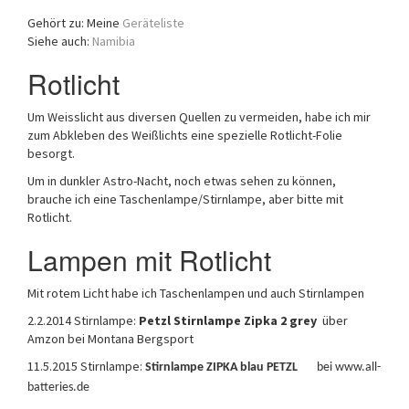
a
Gehört zu: Meine
Geräteliste
t
Siehe auch:
Namibia
i
o
Rotlicht
n
Um Weisslicht aus diversen Quellen zu vermeiden, habe ich mir
zum Abkleben des Weißlichts eine spezielle Rotlicht-Folie
besorgt.
Um in dunkler Astro-Nacht, noch etwas sehen zu können,
brauche ich eine Taschenlampe/Stirnlampe, aber bitte mit
Rotlicht.
Lampen mit Rotlicht
Mit rotem Licht habe ich Taschenlampen und auch Stirnlampen
2.2.2014 Stirnlampe:
Petzl Stirnlampe Zipka 2 grey
über
Amzon bei Montana Bergsport
11.5.2015 Stirnlampe:
Stirnlampe ZIPKA blau PETZL
bei www.all-
batteries.de