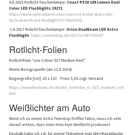
6.8.2015 Rotlicht-Taschenlampe:
Coast PX20 109 Lumen Dual
Color LED Flashlights 19271
https://www.opticsplanet.com/coast-v2-6-chip-dual-color-
tactical-torch-led-flashlight-tt7736d.html
1.6.2017 Rolicht-Taschenlampe:
Orion DualBeam LED Astro
Flashlight
https://www.ebay.de/itm/231447316297
Rotlicht-Folien
Rotlichtfolie “Lee Colour 027 Medium Red”
Meine Bezugsquelle (am 12.8.2014):
Bogengröße [cm]:
25 x 123 Preis 5,50 zzgl. Versand
https://www.thomann.de/de/lee_farbfolie_nr_027_medium_red.
htm
Weißlichter am Auto
Wenn ich zu einem Astro-Teleskop-Treffen fahre, muss ich sehr
darauf achten, dass mein Auto kein Weißlicht produziert.
Deshalb habe ich z.B. für meine Teilnahme man Westhavelländer