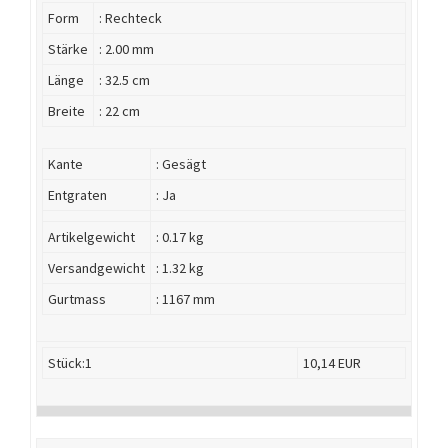
Form
: Rechteck
Stärke
: 2.00 mm
Länge
: 32.5 cm
Breite
: 22 cm
Kante
: Gesägt
Entgraten
: Ja
Artikelgewicht
: 0.17 kg
Versandgewicht
: 1.32 kg
Gurtmass
: 1167 mm
Stück:1
10,14 EUR