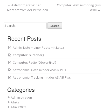
Post
←
Astrofotografie: Der
Computer: Web Authoring (aus
Meteorstrom der Perseiden
Wiki)
→
navigation
Search
for:
Recent Posts
Admin: Liste meiner Posts mit Latex
Computer: Gutenberg
Computer: Radio (Oberartikel)
Astronomie: Goto mit der ASIAIR Plus
Astronomie: Tracking mit der ASIAIR Plus
Categories
Administration
Afrika
Afrika2009