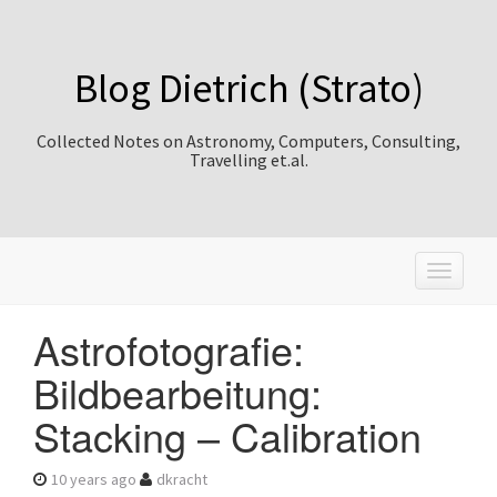
Blog Dietrich (Strato)
Collected Notes on Astronomy, Computers, Consulting,
Travelling et.al.
T
o
g
Astrofotografie:
g
l
Bildbearbeitung:
e
n
Stacking – Calibration
a
v
i
10 years ago
dkracht
g