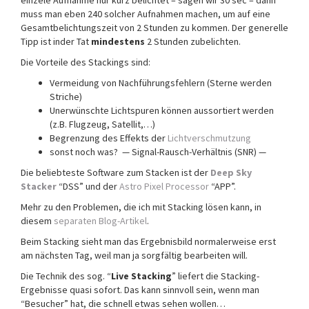
einzele Aufnahme nur kurz belichtet – sagen wir 30 sec – dann
muss man eben 240 solcher Aufnahmen machen, um auf eine
Gesamtbelichtungszeit von 2 Stunden zu kommen. Der generelle
Tipp ist inder Tat
mindestens
2 Stunden zubelichten.
Die Vorteile des Stackings sind:
Vermeidung von Nachführungsfehlern (Sterne werden
Striche)
Unerwünschte Lichtspuren können aussortiert werden
(z.B. Flugzeug, Satellit,…)
Begrenzung des Effekts der
Lichtverschmutzung
sonst noch was? — Signal-Rausch-Verhältnis (SNR) —
Die beliebteste Software zum Stacken ist der
Deep Sky
Stacker
“DSS” und der
Astro Pixel Processor
“APP”.
Mehr zu den Problemen, die ich mit Stacking lösen kann, in
diesem
separaten Blog-Artikel
.
Beim Stacking sieht man das Ergebnisbild normalerweise erst
am nächsten Tag, weil man ja sorgfältig bearbeiten will.
Die Technik des sog. “
Live Stacking
” liefert die Stacking-
Ergebnisse quasi sofort. Das kann sinnvoll sein, wenn man
“Besucher” hat, die schnell etwas sehen wollen…