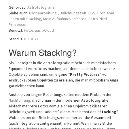
a
Gehört zu:
Astrofotografie
t
Siehe auch:
Bildbearbeitung
,
Belichtungszeit
,
DSS
,
Probleme
i
Lösen mit Stacking
,
Mein Aufnahmeverfahren
,
Astro Pixel
o
Processor
n
Benutzt:
Fotos aus pCloud
Stand: 10.05.2023
Warum Stacking?
Als Einsteiger in die Astrofotografie möchte ich mit einfachem
Equipment Astrofotos machen, auf denen auch lichtschwache
Objekte zu sehen sind, um eigene “
Pretty Pictures
” von
eindrucksvollen Objekten zu erzielen, die man mit bloßem Auge
gar nicht sehen kann.
Anstelle von langen Belichtungszeiten mit dem Problem der
Nachführung
, macht man in der modernen Astrofotografie
einfach mehrere Fotos vom gleichen Objekt mit kürzerer
Belichtungszeit und “addiert” diese. Man nennt das
“Stacking”
.
Wobei es bei der Belichtungszeit immer auf die Gesamtzeit
(auch Integrationszeit genannt) ankommt. Wenn man z.B. die