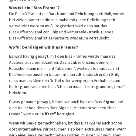
Was ist ein “Bias Frame”?
Ein Bias/Offset ist ein Darkframe mit Belichtungszeit Null, wobei
bei vielen Kameras die minimalst mögliche Belichtungszeit
verwendet werden muß. Registriert wird dann nur das
Bias/Offset-Signal von Chip und Kameraelektronik. Dieses
Bias/Offset-Signal ist seinerseits wiederum verrauscht.
Wofür benötigen wir Bias Frames?
Es wird häufig gesagt, mit den Bias Frames würde man das
Ausleserauschen abziehen. Das ist aber Unsinn, denn ein
Rauschen kann man nicht “abziehen”, weil es stochastisch ist.
Das Ausleserauschen bekommt man z.B. dadurch in den Griff,
dass man es klein (ein Drittel oder weniger) im Verhältnis zum
Hintergrundrauschen hält. D.H. man muss “hintergrundbegrenzt”
belichten.
Etwas genauer gesagt, haben wir auch hier ein Bias-
Signal
und
eine Rauschen dieses Bias-Signals. Mit einem solchen “Bias
Frame” wird der
“Offset”
korrigiert.
Wenn wir Darks gemacht haben, ist das Bias-Signal auch schon
dort mitenthalten. Wir brauchen also kein extra Bias Frame. Wenn
wir keine Darks gemacht haben sollten, müssen wir wohl aber