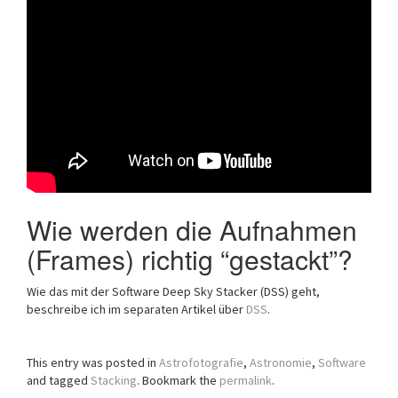
Wie werden die Aufnahmen
(Frames) richtig “gestackt”?
Wie das mit der Software Deep Sky Stacker (DSS) geht,
beschreibe ich im separaten Artikel über
DSS
.
This entry was posted in
Astrofotografie
,
Astronomie
,
Software
and tagged
Stacking
. Bookmark the
permalink
.