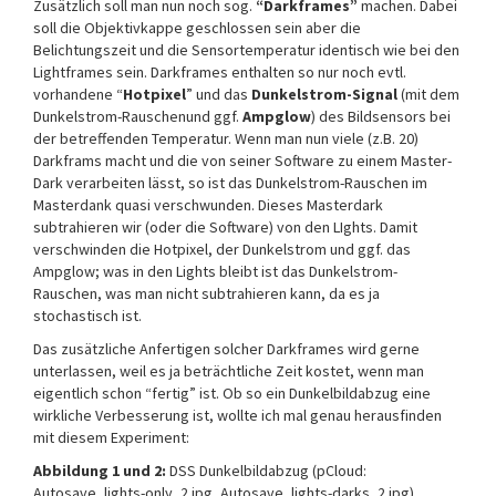
Zusätzlich soll man nun noch sog.
“Darkframes”
machen. Dabei
soll die Objektivkappe geschlossen sein aber die
Belichtungszeit und die Sensortemperatur identisch wie bei den
Lightframes sein. Darkframes enthalten so nur noch evtl.
vorhandene “
Hotpixel
” und das
Dunkelstrom-Signal
(mit dem
Dunkelstrom-Rauschenund ggf.
Ampglow
) des Bildsensors bei
der betreffenden Temperatur. Wenn man nun viele (z.B. 20)
Darkframs macht und die von seiner Software zu einem Master-
Dark verarbeiten lässt, so ist das Dunkelstrom-Rauschen im
Masterdank quasi verschwunden. Dieses Masterdark
subtrahieren wir (oder die Software) von den LIghts. Damit
verschwinden die Hotpixel, der Dunkelstrom und ggf. das
Ampglow; was in den Lights bleibt ist das Dunkelstrom-
Rauschen, was man nicht subtrahieren kann, da es ja
stochastisch ist.
Das zusätzliche Anfertigen solcher Darkframes wird gerne
unterlassen, weil es ja beträchtliche Zeit kostet, wenn man
eigentlich schon “fertig” ist. Ob so ein Dunkelbildabzug eine
wirkliche Verbesserung ist, wollte ich mal genau herausfinden
mit diesem Experiment:
Abbildung 1 und 2:
DSS Dunkelbildabzug (pCloud:
Autosave_lights-only_2.jpg, Autosave_lights-darks_2.jpg)