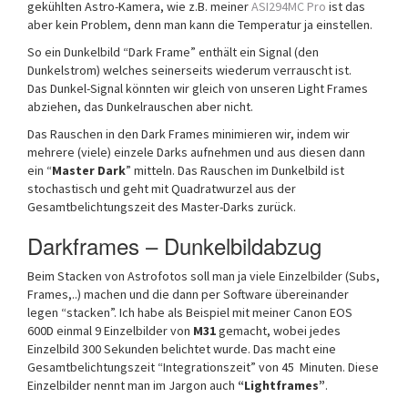
gekühlten Astro-Kamera, wie z.B. meiner
ASI294MC Pro
ist das
aber kein Problem, denn man kann die Temperatur ja einstellen.
So ein Dunkelbild “Dark Frame” enthält ein Signal (den
Dunkelstrom) welches seinerseits wiederum verrauscht ist.
Das Dunkel-Signal könnten wir gleich von unseren Light Frames
abziehen, das Dunkelrauschen aber nicht.
Das Rauschen in den Dark Frames minimieren wir, indem wir
mehrere (viele) einzele Darks aufnehmen und aus diesen dann
ein “
Master Dark
” mitteln. Das Rauschen im Dunkelbild ist
stochastisch und geht mit Quadratwurzel aus der
Gesamtbelichtungszeit des Master-Darks zurück.
Darkframes – Dunkelbildabzug
Beim Stacken von Astrofotos soll man ja viele Einzelbilder (Subs,
Frames,..) machen und die dann per Software übereinander
legen “stacken”. Ich habe als Beispiel mit meiner Canon EOS
600D einmal 9 Einzelbilder von
M31
gemacht, wobei jedes
Einzelbild 300 Sekunden belichtet wurde. Das macht eine
Gesamtbelichtungszeit “Integrationszeit” von 45 Minuten. Diese
Einzelbilder nennt man im Jargon auch
“Lightframes”
.