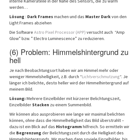
interne Kamerateile in der Nähe des Sensors, die zu warm
werden…
Lösung
:
Dark Frames
machen und das
Master Dark
von den
Light Frames abziehen
Die Software
Astro Pixel Processor (APP)
versucht auch “Amp
Glow” bzw. ” Electro Luminescence” zu reduzieren.
(6) Problem: Himmelshintergrund zu
hell
Je nach Beobachtungsort haben wir am Himmel mehr oder
weniger Himmelshelligkeit, z.B. durch “
Lichtverschmutzung
“. Je
länger ich belichte, desto heller wird der Himmelhintergrund auf
meinem Bild.
Lösung:
Mehrere Einzelbilder mit kürzerer Belichtungszeit,
Einzelbilder
Stacken
zu einem Summenbild.
Wir können also ausprobieren wie lange wir maximal belichten
können, ohne dass die Himmelhelligkeit das Bild überstrahlt –
dazu ist ein Blick auf das
Histogramm
hilfreich. So ermitteln wir
die
Begrenzung
der Belichtungszeit durch die Helligkeit des
Himmelshintergrunds. Wir machen dann soviele Einzelbilder, bis