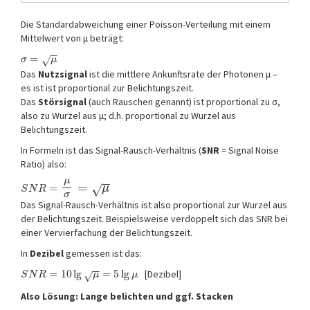
Die Standardabweichung einer Poisson-Verteilung mit einem
Mittelwert von μ beträgt:
−
−
=
√
σ
μ
Das
Nutzsignal
ist die mittlere Ankunftsrate der Photonen μ –
es ist ist proportional zur Belichtungszeit.
Das
Störsignal
(auch Rauschen genannt) ist proportional zu σ,
also zu Wurzel aus μ; d.h. proportional zu Wurzel aus
Belichtungszeit.
In Formeln ist das Signal-Rausch-Verhältnis (
SNR
= Signal Noise
Ratio) also:
μ
−
−
=
=
√
μ
S
N
R
σ
Das Signal-Rausch-Verhältnis ist also proportional zur Wurzel aus
der Belichtungszeit. Beispielsweise verdoppelt sich das SNR bei
einer Vervierfachung der Belichtungszeit.
In
Dezibel
gemessen ist das:
−
−
=
10
lg
=
5
lg
[Dezibel]
√
S
N
R
μ
μ
Also Lösung: Lange belichten und ggf. Stacken