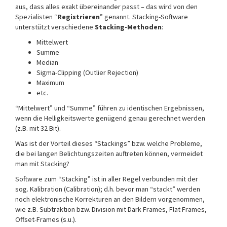
aus, dass alles exakt übereinander passt – das wird von den
Spezialisten “
Registrieren
” genannt. Stacking-Software
unterstützt verschiedene
Stacking-Methoden
:
Mittelwert
Summe
Median
Sigma-Clipping (Outlier Rejection)
Maximum
etc.
“Mittelwert” und “Summe” führen zu identischen Ergebnissen,
wenn die Helligkeitswerte genügend genau gerechnet werden
(z.B. mit 32 Bit).
Was ist der Vorteil dieses “Stackings” bzw. welche Probleme,
die bei langen Belichtungszeiten auftreten können, vermeidet
man mit Stacking?
Software zum “Stacking” ist in aller Regel verbunden mit der
sog. Kalibration (Calibration); d.h. bevor man “stackt” werden
noch elektronische Korrekturen an den Bildern vorgenommen,
wie z.B. Subtraktion bzw. Division mit Dark Frames, Flat Frames,
Offset-Frames (s.u.).