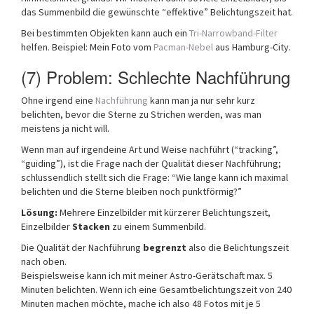
das Summenbild die gewünschte “effektive” Belichtungszeit hat.
Bei bestimmten Objekten kann auch ein
Tri-Narrowband-Filter
helfen. Beispiel: Mein Foto vom
Pacman-Nebel
aus Hamburg-City.
(7) Problem: Schlechte Nachführung
Ohne irgend eine
Nachführung
kann man ja nur sehr kurz
belichten, bevor die Sterne zu Strichen werden, was man
meistens ja nicht will.
Wenn man auf irgendeine Art und Weise nachführt (“tracking”,
“guiding”), ist die Frage nach der Qualität dieser Nachführung;
schlussendlich stellt sich die Frage: “Wie lange kann ich maximal
belichten und die Sterne bleiben noch punktförmig?”
Lösung:
Mehrere Einzelbilder mit kürzerer Belichtungszeit,
Einzelbilder
Stacken
zu einem Summenbild.
Die Qualität der Nachführung
begrenzt
also die Belichtungszeit
nach oben.
Beispielsweise kann ich mit meiner Astro-Gerätschaft max. 5
Minuten belichten. Wenn ich eine Gesamtbelichtungszeit von 240
Minuten machen möchte, mache ich also 48 Fotos mit je 5