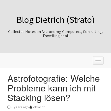
Blog Dietrich (Strato)
Collected Notes on Astronomy, Computers, Consulting,
Travelling et.al.
T
o
g
Astrofotografie: Welche
g
l
Probleme kann ich mit
e
n
Stacking lösen?
a
v
i
6 years ago
dkracht
g