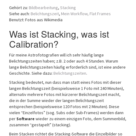
a
Gehört zu:
Bildbearbeitung
,
Stacking
t
Siehe auch:
Belichtungszeit
,
Mein Workflow,
Flat Frames
i
Benutzt: Fotos aus Wikimedia
o
n
Was ist Stacking, was ist
Calibration?
Für meine Astrofotografien will ich sehr häufig lange
Belichtungszeiten haben; z.B. 2 oder auch 4 Stunden. Warum
lange Belichtungszeiten häufig erforderlich sind, ist eine andere
Geschichte. Siehe dazu:
Belichtungszeiten
.
Stacking bedeutet, nun dass man statt eines Fotos mit dieser
langen Belichtungszeit (beispielsweise 1 Foto mit 240 Minuten),
alternativ mehrere Fotos mit kürzerer Belichtungszeit macht,
die in der Summe wieder der langen Belichtungszeit
entsprechen (beispielsweise 120 Fotos mit 2 Minuten). Diese
vielen “Einzelfotos” (sog. Subs oder Sub-Frames) werden dann
per
Software
wieder zu einem einzigen Foto, dem Summenbild,
zusammen “gestapelt” (stacking).
Beim Stacken richtet die Stacking-Software die Einzelbilder so