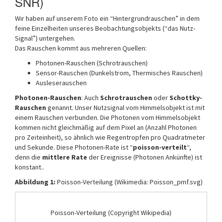
SNR)
Wir haben auf unserem Foto ein “Hintergrundrauschen” in dem
feine Einzelheiten unseres Beobachtungsobjekts (“das Nutz-
Signal”) untergehen.
Das Rauschen kommt aus mehreren Quellen:
Photonen-Rauschen (Schrotrauschen)
Sensor-Rauschen (Dunkelstrom, Thermisches Rauschen)
Ausleserauschen
Photonen-Rauschen
: Auch
Schrotrauschen
oder
Schottky-
Rauschen
genannt. Unser Nutzsignal vom Himmelsobjekt ist mit
einem Rauschen verbunden. Die Photonen vom Himmelsobjekt
kommen nicht gleichmäßig auf dem Pixel an (Anzahl Photonen
pro Zeiteinheit), so ähnlich wie Regentropfen pro Quadratmeter
und Sekunde. Diese Photonen-Rate ist “
poisson-verteilt
“,
denn die
mittlere Rate
der Ereignisse (Photonen Ankünfte) ist
konstant..
Abbildung 1:
Poisson-Verteilung (Wikimedia: Poisson_pmf.svg)
Poisson-Verteilung (Copyright Wikipedia)