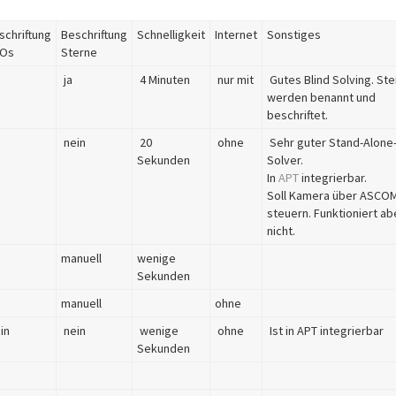
schriftung
Beschriftung
Schnelligkeit
Internet
Sonstiges
Os
Sterne
ja
4 Minuten
nur mit
Gutes Blind Solving. St
werden benannt und
beschriftet.
nein
20
ohne
Sehr guter Stand-Alone-
Sekunden
Solver.
In
APT
integrierbar.
Soll Kamera über ASCO
steuern. Funktioniert ab
nicht.
manuell
wenige
Sekunden
manuell
ohne
in
nein
wenige
ohne
Ist in APT integrierbar
Sekunden