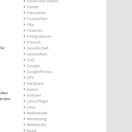
Essen und Trinken
Familie
Fernsehen
Festplatten
Film
Finanzen
Fotografieren
Freizeit
ße.
Gesellschaft
Gesundheit
Golf
Google
GooglePhotos
GPS
r
Hardware
Humor
endwo
Internet
werden
LaTex Plugin
Linux
Mathematik
Montierung
Multimedia
Musik