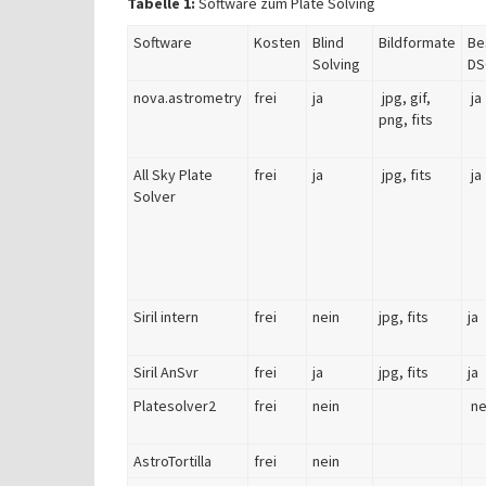
Tabelle 1:
Software zum Plate Solving
Software
Kosten
Blind
Bildformate
Be
Solving
DS
nova.astrometry
frei
ja
jpg, gif,
ja
png, fits
All Sky Plate
frei
ja
jpg, fits
ja
Solver
Siril intern
frei
nein
jpg, fits
ja
Siril AnSvr
frei
ja
jpg, fits
ja
Platesolver2
frei
nein
ne
AstroTortilla
frei
nein