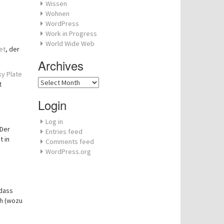
Wissen
Wohnen
WordPress
Work in Progress
World Wide Web
et
, der
Archives
ky Plate
Archives
t
Login
Log in
 Der
Entries feed
t in
Comments feed
WordPress.org
odass
ch (wozu