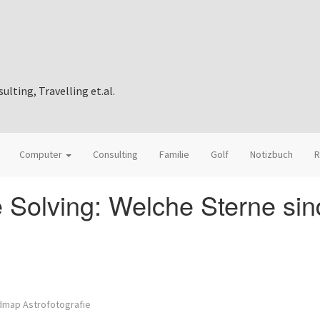
ting, Travelling et.al.
Computer
Consulting
Familie
Golf
Notizbuch
R
te Solving: Welche Sterne sin
dmap Astrofotografie