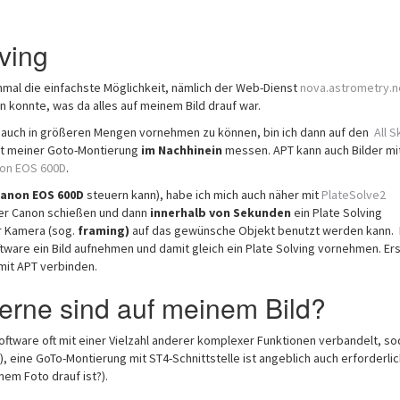
ving
einmal die einfachste Möglichkeit, nämlich der Web-Dienst
nova.astrometry.n
 konnte, was da alles auf meinem Bild drauf war.
d auch in größeren Mengen vornehmen zu können, bin ich dann auf den
All S
it meiner Goto-Montierung
im Nachhinein
messen. APT kann auch Bilder mi
on EOS 600D
.
anon EOS 600D
steuern kann), habe ich mich auch näher mit
PlateSolve2
ner Canon schießen und dann
innerhalb von Sekunden
ein Plate Solving
r Kamera (sog.
framing)
auf das gewünsche Objekt benutzt werden kann.
tware ein Bild aufnehmen und damit gleich ein Plate Solving vornehmen. Ers
mit APT verbinden.
terne sind auf meinem Bild?
Software oft mit einer Vielzahl anderer komplexer Funktionen verbandelt, s
), eine GoTo-Montierung mit ST4-Schnittstelle ist angeblich auch erforderli
nem Foto drauf ist?).