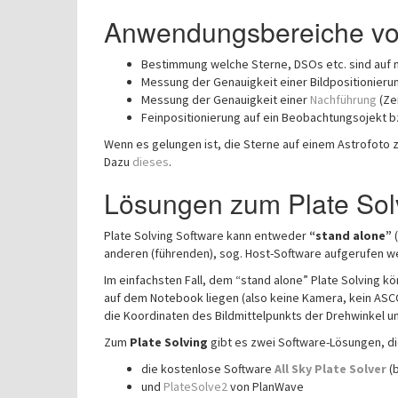
Anwendungsbereiche von
Bestimmung welche Sterne, DSOs etc. sind auf 
Messung der Genauigkeit einer Bildpositionierun
Messung der Genauigkeit einer
Nachführung
(Ze
Feinpositionierung auf ein Beobachtungsojekt bz
Wenn es gelungen ist, die Sterne auf einem Astrofoto z
Dazu
dieses
.
Lösungen zum Plate Sol
Plate Solving Software kann entweder
“stand alone”
(
anderen (führenden), sog. Host-Software aufgerufen w
Im einfachsten Fall, dem “stand alone” Plate Solving kö
auf dem Notebook liegen (also keine Kamera, kein ASCO
die Koordinaten des Bildmittelpunkts der Drehwinkel un
Zum
Plate Solving
gibt es zwei Software-Lösungen, die
die kostenlose Software
All Sky Plate Solver
(b
und
PlateSolve2
von PlanWave