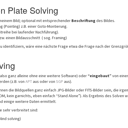
 Plate Solving
meinem Bild; optional mit entsprechender
Beschriftung
des Bildes.
g (Pointing) z.B. einer Goto-Montierung.
itreihe bei laufender Nachführung).
w. einen Bildausschnitt ( sog. Framing)
u identifiziern, wäre eine nächste Frage etwa die Frage nach der Grenzgrö
ving
also ganz alleine ohne eine weitere Software) oder
“eingebaut”
von eine
erden (z.B. von
APT
aus oder von
SGP
aus).
nnen die Bildquellen ganz einfach JPG-Bilder oder FITS-Bilder sein, die irg
M, kein garnichts, eben einfach “Stand Alone”). Als Ergebnis des Solven 
d einige weitere Daten ermittelt.
 sehr verbreitet sind:
lind solving)