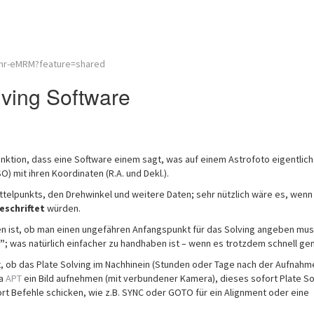
Unr-eMRM?feature=shared
olving Software
Funktion, dass eine Software einem sagt, was auf einem Astrofoto eigentlich
) mit ihren Koordinaten (R.A. und Dekl.).
ttelpunkts, den Drehwinkel und weitere Daten; sehr nützlich wäre es, wenn
eschriftet
würden.
en ist, ob man einen ungefähren Anfangspunkt für das Solving angeben mu
g”
; was natürlich einfacher zu handhaben ist – wenn es trotzdem schnell gen
st, ob das Plate Solving im Nachhinein (Stunden oder Tage nach der Aufnah
wa
APT
ein Bild aufnehmen (mit verbundener Kamera), dieses sofort Plate S
t Befehle schicken, wie z.B. SYNC oder GOTO für ein Alignment oder eine