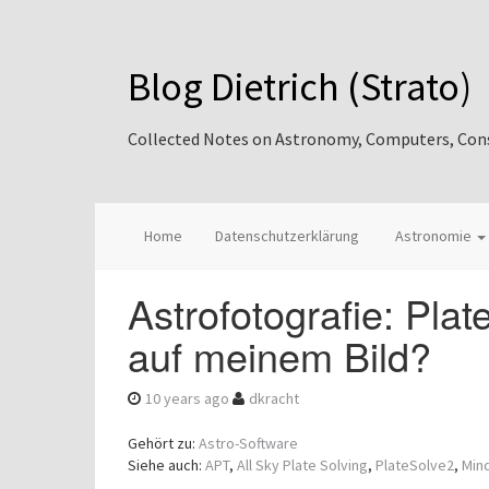
Blog Dietrich (Strato)
Collected Notes on Astronomy, Computers, Consul
Home
Datenschutzerklärung
Astronomie
Astrofotografie: Pla
auf meinem Bild?
10 years ago
dkracht
Gehört zu:
Astro-Software
Siehe auch:
APT
,
All Sky Plate Solving
,
PlateSolve2
,
Min