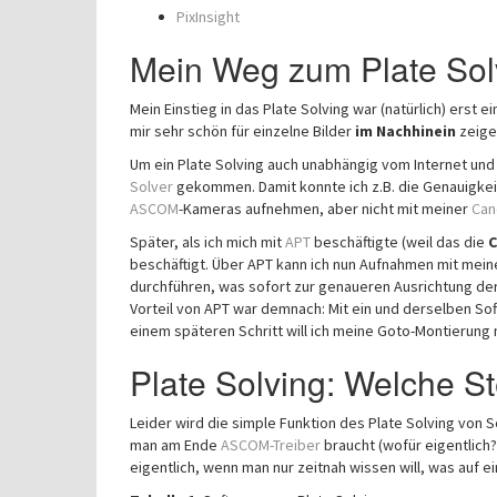
PixInsight
Mein Weg zum Plate Sol
Mein Einstieg in das Plate Solving war (natürlich) erst 
mir sehr schön für einzelne Bilder
im Nachhinein
zeigen
Um ein Plate Solving auch unabhängig vom Internet un
Solver
gekommen. Damit konnte ich z.B. die Genauigke
ASCOM
-Kameras aufnehmen, aber nicht mit meiner
Can
Später, als ich mich mit
APT
beschäftigte (weil das die
C
beschäftigt. Über APT kann ich nun Aufnahmen mit mei
durchführen, was sofort zur genaueren Ausrichtung de
Vorteil von APT war demnach: Mit ein und derselben Sof
einem späteren Schritt will ich meine Goto-Montierung 
Plate Solving: Welche S
Leider wird die simple Funktion des Plate Solving von 
man am Ende
ASCOM-Treiber
braucht (wofür eigentlich?
eigentlich, wenn man nur zeitnah wissen will, was auf ei