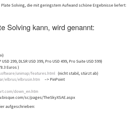
Plate Solving, die mit geringstem Aufwand schöne Ergebnisse liefert:
te Solving kann, wird genannt:
i)
IP USD 299, DLSR USD 399, Pro USD 499, Pro Suite USD 599)
8.3 Euros )
software/unimap/features.html
(nicht stabil, stürzt ab)
ar/elbrus/elbrusin.htm
–> PinPoint
art.com/down_en.htm
ww.bisque.com/sc/pages/TheSkyXSAE.aspx
ier aufgeschrieben: