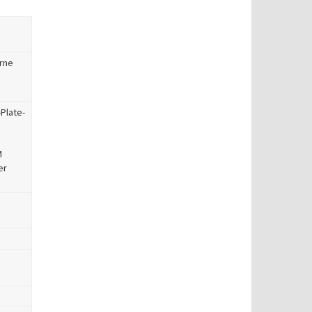
erne
Plate-
M
er