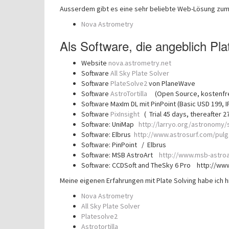
Ausserdem gibt es eine sehr beliebte Web-Lösung zum 
Nova Astrometry
Als Software, die angeblich Pla
Website
nova.astrometry.net
Software
All Sky Plate Solver
Software
PlateSolve2
von PlaneWave
Software
AstroTortilla
(Open Source, kostenfre
Software MaxIm DL mit PinPoint (Basic USD 199, 
Software
PixInsight
( Trial 45 days, thereafter 27
Software: UniMap
http://larryo.org/astronomy/
Software: Elbrus
http://www.astrosurf.com/pulg
Software: PinPoint / Elbrus
Software: MSB AstroArt
http://www.msb-astro
Software: CCDSoft and TheSky 6 Pro http://w
Meine eigenen Erfahrungen mit Plate Solving habe ich h
Nova Astrometry
All Sky Plate Solver
Platesolve2
Astrotortilla