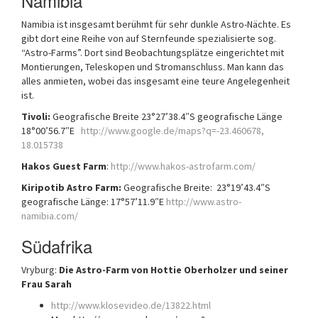
Namibia
Namibia ist insgesamt berühmt für sehr dunkle Astro-Nächte. Es
gibt dort eine Reihe von auf Sternfeunde spezialisierte sog.
“Astro-Farms”. Dort sind Beobachtungsplätze eingerichtet mit
Montierungen, Teleskopen und Stromanschluss. Man kann das
alles anmieten, wobei das insgesamt eine teure Angelegenheit
ist.
Tivoli:
Geografische Breite 23°27’38.4″S geografische Länge
18°00’56.7″E
http://www.google.de/maps?q=-23.460678,
18.015738
Hakos Guest Farm
:
http://www.hakos-astrofarm.com/
Kiripotib Astro Farm:
Geografische Breite: 23°19’43.4″S
geografische Länge: 17°57’11.9″E
http://www.astro-
namibia.com/
Südafrika
Vryburg:
Die Astro-Farm von Hottie Oberholzer und seiner
Frau Sarah
http://www.klosevideo.de/13822.html