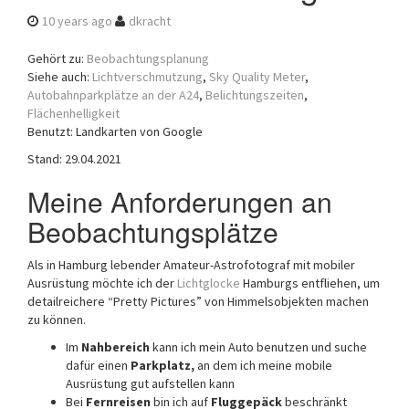
a
10 years ago
dkracht
t
i
Gehört zu:
Beobachtungsplanung
o
Siehe auch:
Lichtverschmutzung
,
Sky Quality Meter
,
n
Autobahnparkplätze an der A24
,
Belichtungszeiten
,
Flächenhelligkeit
Benutzt: Landkarten von Google
Stand: 29.04.2021
Meine Anforderungen an
Beobachtungsplätze
Als in Hamburg lebender Amateur-Astrofotograf mit mobiler
Ausrüstung möchte ich der
Lichtglocke
Hamburgs entfliehen, um
detailreichere “Pretty Pictures” von Himmelsobjekten machen
zu können.
Im
Nahbereich
kann ich mein Auto benutzen und suche
dafür einen
Parkplatz,
an dem ich meine mobile
Ausrüstung gut aufstellen kann
Bei
Fernreisen
bin ich auf
Fluggepäck
beschränkt