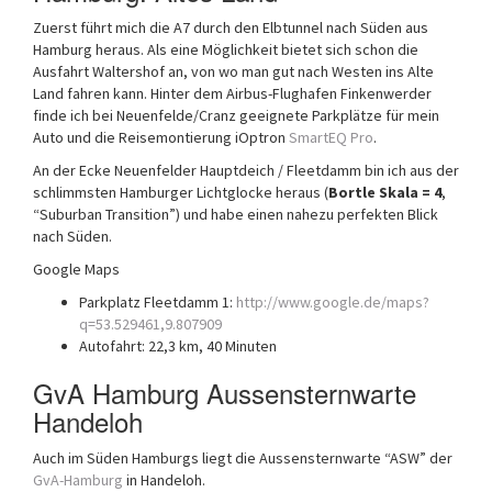
Zuerst führt mich die A7 durch den Elbtunnel nach Süden aus
Hamburg heraus. Als eine Möglichkeit bietet sich schon die
Ausfahrt Waltershof an, von wo man gut nach Westen ins Alte
Land fahren kann. Hinter dem Airbus-Flughafen Finkenwerder
finde ich bei Neuenfelde/Cranz geeignete Parkplätze für mein
Auto und die Reisemontierung iOptron
SmartEQ Pro
.
An der Ecke Neuenfelder Hauptdeich / Fleetdamm bin ich aus der
schlimmsten Hamburger Lichtglocke heraus (
Bortle Skala = 4
,
“Suburban Transition”) und habe einen nahezu perfekten Blick
nach Süden.
Google Maps
Parkplatz Fleetdamm 1:
http://www.google.de/maps?
q=53.529461,9.807909
Autofahrt: 22,3 km, 40 Minuten
GvA Hamburg Aussensternwarte
Handeloh
Auch im Süden Hamburgs liegt die Aussensternwarte “ASW” der
GvA-Hamburg
in Handeloh.