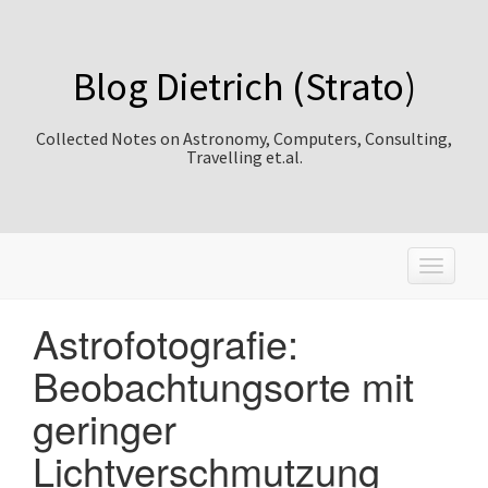
Blog Dietrich (Strato)
Collected Notes on Astronomy, Computers, Consulting,
Travelling et.al.
T
o
g
Astrofotografie:
g
l
Beobachtungsorte mit
e
n
geringer
a
v
Lichtverschmutzung
i
g