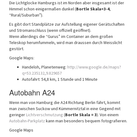
Die Lichtglocke Hamburgs ist im Norden aber insgesamt ist der
Himmel schon einigermaßen dunkel (
Bortle Skala=3-4
,
“Rural/Suburban”).
Es gibt dort Standplätze zur Aufstellung eigener Gerätschaften
und Stromanschluss (wenn offiziell geöffnet).
Wenn allerdings die “Gurus” im Container an dem großen
Teleskop herumfummeln, wird man draussen durch Weisslicht
gestört.
Google Maps:
Handeloh, Planetenweg:
http://www.google.de/maps?
q=53.235132,9.829657
Autofahrt: 54,8 km, 1 Stunde und 1 Minute
Autobahn A24
Wenn man von Hamburg die A24 Richtung Berlin fährt, kommt
man zwischen Suckow und Kümmernitztal in eine Gegend mit
geringer
Lichtverschmutzung
(
Bortle Skala = 3
). Von einem
Autobahn-Parkplatz
kann man besonders bequem fotografieren.
Google Maps