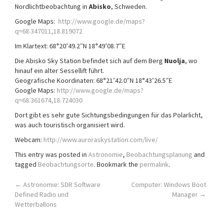
Nordlichtbeobachtung in
Abisko
, Schweden.
Google Maps:
http://www.google.de/maps?
q=68.347011,18.819072
Im Klartext: 68°20’49.2″N 18°49’08.7″E
Die Abisko Sky Station befindet sich auf dem Berg
Nuolja
, wo
hinauf ein alter Sessellift führt.
Geografische Koordinaten: 68°21’42.0″N 18°43’26.5″E
Google Maps:
http://www.google.de/maps?
q=68.361674,18.724030
Dort gibt es sehr gute Sichtungsbedingungen für das Polarlicht,
was auch touristisch organisiert wird.
Webcam:
http://www.auroraskystation.com/live/
This entry was posted in
Astronomie
,
Beobachtungsplanung
and
tagged
Beobachtungsorte
. Bookmark the
permalink
.
Post
←
Astronomie: SDR Software
Computer: Windows Boot
Defined Radio und
Manager
→
navigation
Wetterballons