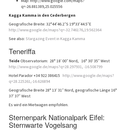
Map: http://www.google.com/maps?
q=-26.881389,25.025556
Kagga Kamma in den Cederbergen
Geografische Breite: 32°44’46.2″S 19°33’44.5″E
http://www.google.de/maps?q=-32.746176,19.562364
See also:
Stargazing Event in Kagga Kamma
Teneriffa
Teide
Observatorium: 28° 18′ 00″ Nord, 16° 30′ 35″ West
http://www.google.de/maps?q=28.297931, -16.508799
Hotel Parador +34 922 386415
http://www.google.de/maps?
q=28.225261,-16.626894
Geografische Breite 28° 13′ 31″ Nord, geografische Länge 16°
37′ 37″ West
Es wird ein Mietwagen empfohlen.
Sternenpark Nationalpark Eifel:
Sternwarte Vogelsang