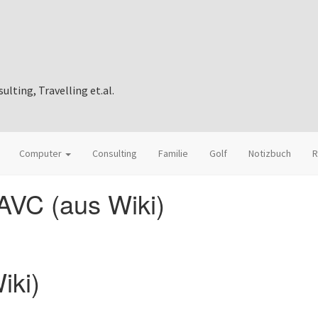
ting, Travelling et.al.
Computer
Consulting
Familie
Golf
Notizbuch
R
VC (aus Wiki)
iki)