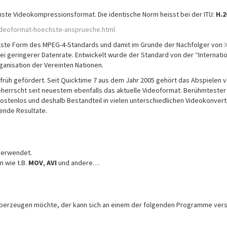
nste Videokompressionsformat. Die identische Norm heisst bei der ITU:
H.2
ideoformat-hoechste-ansprueche.html
ellste Form des MPEG-4-Standards und damit im Grunde der Nachfolger von
i geringerer Datenrate. Entwickelt wurde der Standard von der “Internatio
anisation der Vereinten Nationen.
rüh gefördert. Seit Quicktime 7 aus dem Jahr 2005 gehört das Abspielen 
herrscht seit neuestem ebenfalls das aktuelle Videoformat. Berühmtester
ostenlos und deshalb Bestandteil in vielen unterschiedlichen Videokonvert
gende Resultate.
erwendet.
 wie t.B.
MOV
,
AVI
und andere…
 überzeugen möchte, der kann sich an einem der folgenden Programme ver