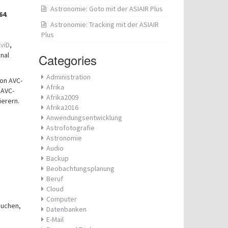
Astronomie: Goto mit der ASIAIR Plus
64
.
Astronomie: Tracking mit der ASIAIR
Plus
XviD
,
nal
Categories
Administration
von AVC-
Afrika
 AVC-
Afrika2009
ierern.
Afrika2016
Anwendungsentwicklung
Astrofotografie
Astronomie
Audio
Backup
Beobachtungsplanung
Beruf
Cloud
Computer
suchen,
Datenbanken
E-Mail