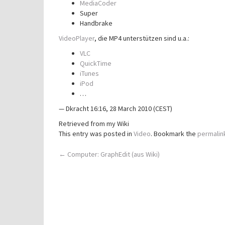
MediaCoder
Super
Handbrake
VideoPlayer
, die MP4 unterstützen sind u.a.:
VLC
QuickTime
iTunes
iPod
…
— Dkracht 16:16, 28 March 2010 (CEST)
Retrieved from my Wiki
This entry was posted in
Video
. Bookmark the
permalin
Post
←
Computer: GraphEdit (aus Wiki)
navigation