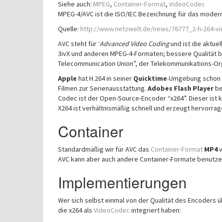
Siehe auch:
MPEG
,
Container-Format
,
VideoCodec
MPEG-4/AVC ist die ISO/IEC Bezeichnung für das moder
Quelle:
http://www.netzwelt.de/news/76777_2-h-264-v
AVC steht für ‘
Advanced Video Coding
und ist die aktu
3ivX und anderen MPEG-4-Formaten; bessere Qualität be
Telecommunication Union”, der Telekommunikations-Org
Apple
hat H.264 in seiner
Quicktime
-Umgebung schon f
Filmen zur Serienausstattung.
Adobes Flash Player
be
Codec ist der Open-Source-Encoder “x264”. Dieser ist k
X264 ist verhältnismäßig schnell und erzeugt hervorra
Container
Standardmäßig wir für AVC das
Container-Format
MP4
v
AVC kann aber auch andere Container-Formate benutzen
Implementierungen
Wer sich selbst einmal von der Qualität des Encoders
die x264 als
VideoCodec
integriert haben: