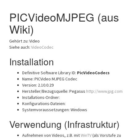
a
PICVideoMJPEG (aus
t
i
Wiki)
o
n
Gehört zu: Video
Siehe auch:
VideoCodec
Installation
Definitive Software Library ID:
PicVideoCodecs
Name: PICVideo MJPEG Codec
Version: 2.10.0.29
Hersteller/Bezugsquelle: Pegasus
http://www.jpg.com
Installations-Ordner:
Konfigurations-Dateien:
Systemvoraussetzungen: Windows
Verwendung (Infrastruktur)
Aufnehmen von Videos, z.B. mit
WinTV
(als Vorstufe zu