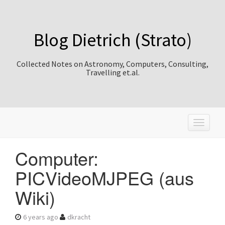
Blog Dietrich (Strato)
Collected Notes on Astronomy, Computers, Consulting,
Travelling et.al.
T
o
g
Computer:
g
l
PICVideoMJPEG (aus
e
n
Wiki)
a
v
i
6 years ago
dkracht
g