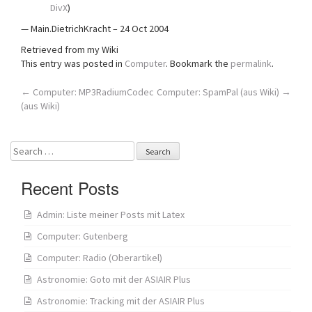
DivX
)
— Main.DietrichKracht – 24 Oct 2004
Retrieved from my Wiki
This entry was posted in
Computer
. Bookmark the
permalink
.
Post
←
Computer: MP3RadiumCodec
Computer: SpamPal (aus Wiki)
→
(aus Wiki)
navigation
Search
for:
Recent Posts
Admin: Liste meiner Posts mit Latex
Computer: Gutenberg
Computer: Radio (Oberartikel)
Astronomie: Goto mit der ASIAIR Plus
Astronomie: Tracking mit der ASIAIR Plus