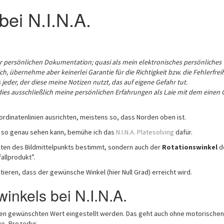
bei N.I.N.A.
ner persönlichen Dokumentation; quasi als mein elektronisches persönliches
h, übernehme aber keinerlei Garantie für die Richtigkeit bzw. die Fehlerfrei
jeder, der diese meine Notizen nutzt, das auf eigene Gefahr tut.
es ausschließlich meine persönlichen Erfahrungen als Laie mit dem einen 
rdinatenlinien ausrichten, meistens so, dass Norden oben ist.
 so genau sehen kann, bemühe ich das
N.I.N.A. Platesolving
dafür.
naten des Bildmittelpunkts bestimmt, sondern auch der
Rotationswinkel
d
fallprodukt”.
ieren, dass der gewünsche Winkel (hier Null Grad) erreicht wird.
winkels bei N.I.N.A.
mmen gewünschten Wert eingestellt werden. Das geht auch ohne motorischen
ve, Prozedur.