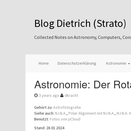
Blog Dietrich (Strato)
Collected Notes on Astronomy, Computers, Consul
Home
Datenschutzerklärung
Astronomie
Astronomie: Der Rota
3 years ago
dkracht
Gehört zu:
Astrofotografie
Siehe auch:
N.I.N.A.
,
Polar Alignment mit N.I.N.A.
,
N.I.N.A
Benutzt:
Fotos von pCloud
Stand: 28.01.2024