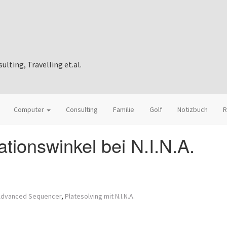
ting, Travelling et.al.
Computer
Consulting
Familie
Golf
Notizbuch
R
tionswinkel bei N.I.N.A.
. Advanced Sequencer
,
Platesolving mit N.I.N.A.