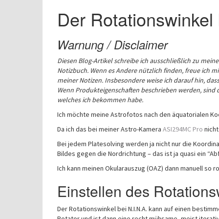
Der Rotationswinkel 
Warnung / Disclaimer
Diesen Blog-Artikel schreibe ich ausschließlich zu mei
Notizbuch. Wenn es Andere nützlich finden, freue ich mic
meiner Notizen. Insbesondere weise ich darauf hin, dass 
Wenn Produkteigenschaften beschrieben werden, sind di
welches ich bekommen habe.
Ich möchte meine Astrofotos nach den äquatorialen Koo
Da ich das bei meiner Astro-Kamera
ASI294MC Pro
nicht
Bei jedem Platesolving werden ja nicht nur die Koordi
Bildes gegen die Nordrichtung – das ist ja quasi ein “Ab
Ich kann meinen Okularauszug (OAZ) dann manuell so rot
Einstellen des Rotations
Der Rotationswinkel bei N.I.N.A. kann auf einen besti
Rotator und ist dann eine recht mühsame, meist iterati