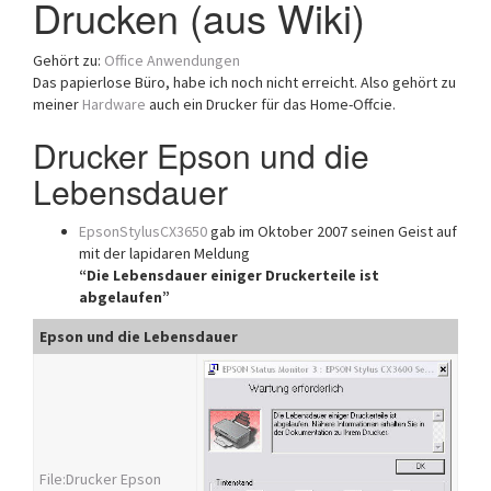
Drucken (aus Wiki)
a
t
Gehört zu:
Office Anwendungen
i
Das papierlose Büro, habe ich noch nicht erreicht. Also gehört zu
o
meiner
Hardware
auch ein Drucker für das Home-Offcie.
n
Drucker Epson und die
Lebensdauer
EpsonStylusCX3650
gab im Oktober 2007 seinen Geist auf
mit der lapidaren Meldung
“Die Lebensdauer einiger Druckerteile ist
abgelaufen”
Epson und die Lebensdauer
File:Drucker Epson