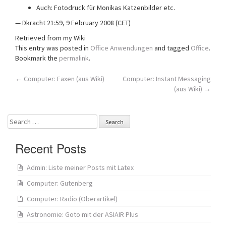
Auch: Fotodruck für Monikas Katzenbilder etc.
— Dkracht 21:59, 9 February 2008 (CET)
Retrieved from my Wiki
This entry was posted in
Office Anwendungen
and tagged
Office
.
Bookmark the
permalink
.
Post
←
Computer: Faxen (aus Wiki)
Computer: Instant Messaging
(aus Wiki)
→
navigation
Search
for:
Recent Posts
Admin: Liste meiner Posts mit Latex
Computer: Gutenberg
Computer: Radio (Oberartikel)
Astronomie: Goto mit der ASIAIR Plus