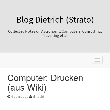
Blog Dietrich (Strato)
Collected Notes on Astronomy, Computers, Consulting,
Travelling et.al.
T
o
g
Computer: Drucken
g
l
(aus Wiki)
e
n
a
6 years ago
dkracht
v
i
g