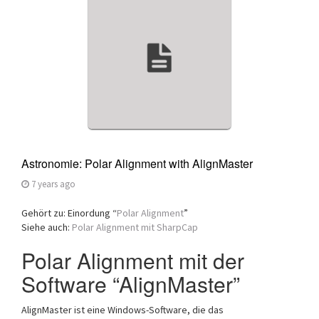
a
t
i
o
n
Astronomie: Polar Alignment with AlignMaster
7 years ago
Gehört zu: Einordung “
Polar Alignment
”
Siehe auch:
Polar Alignment mit SharpCap
Polar Alignment mit der
Software “AlignMaster”
AlignMaster ist eine Windows-Software, die das