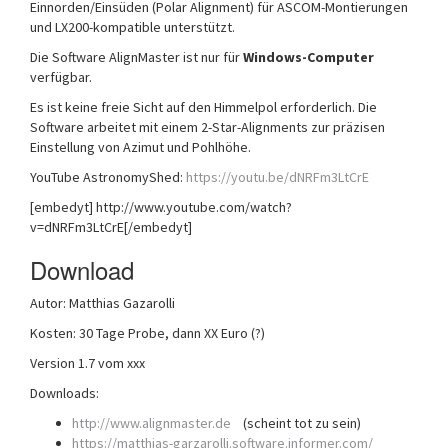
Einnorden/Einsüden (Polar Alignment) für ASCOM-Montierungen
und LX200-kompatible unterstützt.
Die Software AlignMaster ist nur für
Windows-Computer
verfügbar.
Es ist keine freie Sicht auf den Himmelpol erforderlich. Die
Software arbeitet mit einem 2-Star-Alignments zur präzisen
Einstellung von Azimut und Pohlhöhe.
YouTube AstronomyShed:
https://youtu.be/dNRFm3LtCrE
[embedyt] http://www.youtube.com/watch?
v=dNRFm3LtCrE[/embedyt]
Download
Autor: Matthias Gazarolli
Kosten: 30 Tage Probe, dann XX Euro (?)
Version 1.7 vom xxx
Downloads:
http://www.alignmaster.de
(scheint tot zu sein)
https://matthias-garzarolli.software.informer.com/