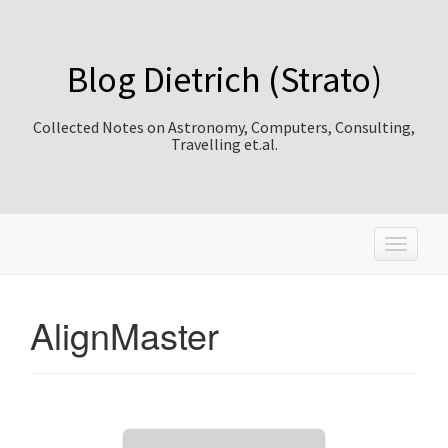
Blog Dietrich (Strato)
Collected Notes on Astronomy, Computers, Consulting,
Travelling et.al.
T
o
g
g
AlignMaster
l
e
n
a
v
i
g